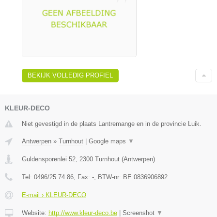
BEKIJK VOLLEDIG PROFIEL
KLEUR-DECO
Niet gevestigd in de plaats Lantremange en in de provincie Luik.
Antwerpen
»
Turnhout
|
Google maps
▼
Guldensporenlei 52
,
2300
Turnhout
(
Antwerpen
)
Tel:
0496/25 74 86
, Fax:
-
, BTW-nr:
BE 0836906892
E-mail › KLEUR-DECO
Website:
http://www.kleur-deco.be
|
Screenshot
▼