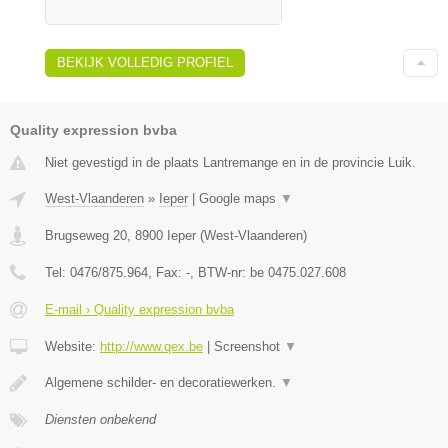
BEKIJK VOLLEDIG PROFIEL
Quality expression bvba
Niet gevestigd in de plaats Lantremange en in de provincie Luik.
West-Vlaanderen
»
Ieper
|
Google maps
▼
Brugseweg 20
,
8900
Ieper
(
West-Vlaanderen
)
Tel:
0476/875.964
, Fax:
-
, BTW-nr:
be 0475.027.608
E-mail › Quality expression bvba
Website:
http://www.qex.be
|
Screenshot
▼
Algemene schilder- en decoratiewerken.
▼
Diensten onbekend