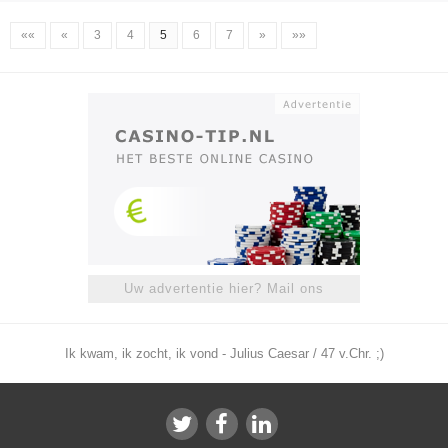
««
«
3
4
5
6
7
»
»»
Uw advertentie hier? Mail ons
Ik kwam, ik zocht, ik vond - Julius Caesar / 47 v.Chr. ;)