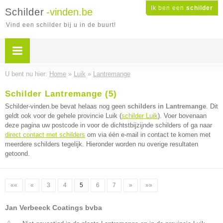
Ik ben een
schilder
Schilder
-vinden.be
Vind een schilder bij u in de buurt!
U bent nu hier:
Home
»
Luik
»
Lantremange
Schilder Lantremange (5)
Schilder-vinden.be bevat helaas nog geen
schilders in Lantremange
. Dit
geldt ook voor de gehele provincie Luik (
schilder Luik
). Voer bovenaan
deze pagina uw postcode in voor de dichtstbijzijnde schilders of ga naar
direct contact met schilders
om via één e-mail in contact te komen met
meerdere schilders tegelijk. Hieronder worden nu overige resultaten
getoond.
««
«
3
4
5
6
7
»
»»
Jan Verbeeck Coatings bvba