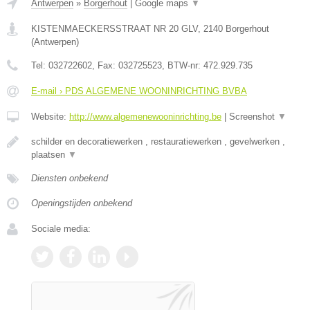
Antwerpen
»
Borgerhout
|
Google maps
▼
KISTENMAECKERSSTRAAT NR 20 GLV
,
2140
Borgerhout
(
Antwerpen
)
Tel:
032722602
, Fax:
032725523
, BTW-nr:
472.929.735
E-mail › PDS ALGEMENE WOONINRICHTING BVBA
Website:
http://www.algemenewooninrichting.be
|
Screenshot
▼
schilder en decoratiewerken , restauratiewerken , gevelwerken ,
plaatsen
▼
Diensten onbekend
Openingstijden onbekend
Sociale media: