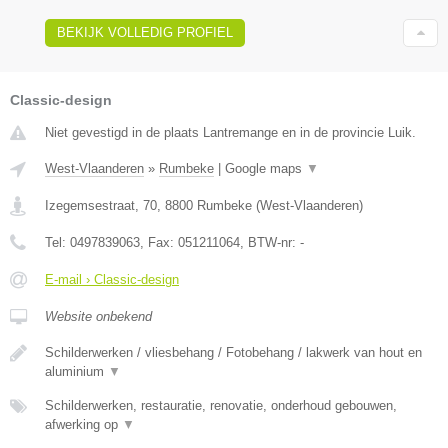
BEKIJK VOLLEDIG PROFIEL
Classic-design
Niet gevestigd in de plaats Lantremange en in de provincie Luik.
West-Vlaanderen
»
Rumbeke
|
Google maps
▼
Izegemsestraat, 70
,
8800
Rumbeke
(
West-Vlaanderen
)
Tel:
0497839063
, Fax:
051211064
, BTW-nr:
-
E-mail › Classic-design
Website onbekend
Schilderwerken / vliesbehang / Fotobehang / lakwerk van hout en
aluminium
▼
Schilderwerken, restauratie, renovatie, onderhoud gebouwen,
afwerking op
▼