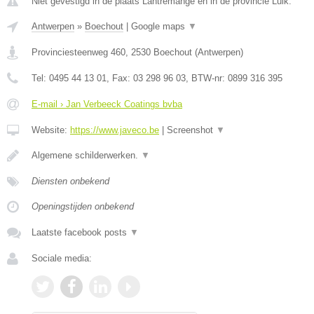
Niet gevestigd in de plaats Lantremange en in de provincie Luik.
Antwerpen
»
Boechout
|
Google maps
▼
Provinciesteenweg 460
,
2530
Boechout
(
Antwerpen
)
Tel:
0495 44 13 01
, Fax:
03 298 96 03
, BTW-nr:
0899 316 395
E-mail › Jan Verbeeck Coatings bvba
Website:
https://www.javeco.be
|
Screenshot
▼
Algemene schilderwerken.
▼
Diensten onbekend
Openingstijden onbekend
Laatste facebook posts
▼
Sociale media: