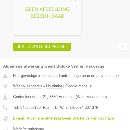
BEKIJK VOLLEDIG PROFIEL
Algemene afwerking Geert Bulcke Verf en decoratie
Niet gevestigd in de plaats Lantremange en in de provincie Luik.
West-Vlaanderen
»
Houthulst
|
Google maps
▼
Gentseleenstraat 21
,
8650
Houthulst
(
West-Vlaanderen
)
Tel:
0495692129
, Fax:
-
, BTW-nr:
BE0674.307.376
E-mail › Algemene afwerking Geert Bulcke Verf en decoratie
Website onbekend