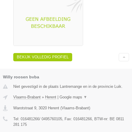
BEKIJK VOLLEDIG PROFIEL
Willy roosen bvba
Niet gevestigd in de plaats Lantremange en in de provincie Luik.
Vlaams-Brabant
»
Herent
|
Google maps
▼
Warotstraat 9
,
3020
Herent
(
Vlaams-Brabant
)
Tel:
016481266/ 0495760105
, Fax:
016481266
, BTW-nr:
BE 0811
281 175