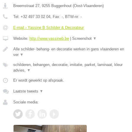
Breemstraat 27
,
9255
Buggenhout
(
Oost-Vlaanderen
)
Tel:
+32 497 33 02 04
, Fax:
-
, BTW-nr:
-
E-mail › Yassine B Schilder & Decorateur
Website:
http://www.yassineb.be
|
Screenshot
▼
Alle schilder- behang- en decoratie werken in gans vlaanderen en
ver
▼
schilderen, behangen, decoratie, imitatie, parket, laminaat, kleur
advies,
▼
Er wordt gewerkt op afspraak.
Laatste tweets
▼
Sociale media: