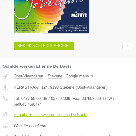
BEKIJK VOLLEDIG PROFIEL
Schilderwerken Etienne De Baets
Oost-Vlaanderen
»
Stekene
|
Google maps
▼
KERKSTRAAT 124
,
9190
Stekene
(
Oost-Vlaanderen
)
Tel:
0477 55 09 19/ / 037892339
, Fax:
037892339
, BTW-nr:
be0645.459.774
E-mail › Schilderwerken Etienne De Baets
Website onbekend