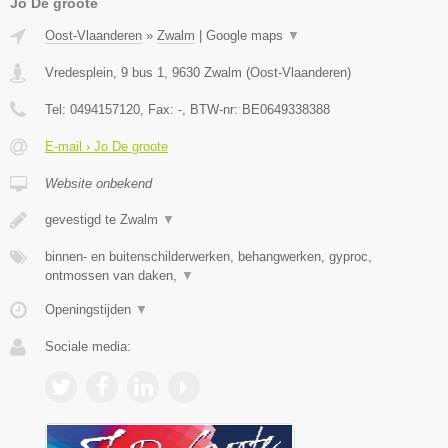
Jo De groote
Oost-Vlaanderen
»
Zwalm
|
Google maps
▼
Vredesplein, 9 bus 1
,
9630
Zwalm
(
Oost-Vlaanderen
)
Tel:
0494157120
, Fax:
-
, BTW-nr:
BE0649338388
E-mail › Jo De groote
Website onbekend
gevestigd te Zwalm
▼
binnen- en buitenschilderwerken, behangwerken, gyproc,
ontmossen van daken,
▼
Openingstijden
▼
Sociale media: