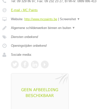
Tel:
09 329 86 97
, Fax:
09 232 23 27
, BTW-nr:
0889 886 413
E-mail › MC Paints
Website:
http://www.mcpaints.be
|
Screenshot
▼
Algemene schilderwerken binnen en buiten
▼
Diensten onbekend
Openingstijden onbekend
Sociale media: