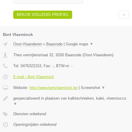
BEKIJK VOLLEDIG PROFIEL
Bert Vlaeminck
Oost-Vlaanderen
»
Baasrode
|
Google maps
▼
Theo vermijlenstraat 32
,
9200
Baasrode
(
Oost-Vlaanderen
)
Tel:
0476322153
, Fax:
-
, BTW-nr:
-
E-mail › Bert Vlaeminck
Website:
http://www.bertvlaeminck.be
|
Screenshot
▼
gespecialiseerd in plaatsen van kalktechnieken, kalei, vloerstucco
▼
Diensten onbekend
Openingstijden onbekend