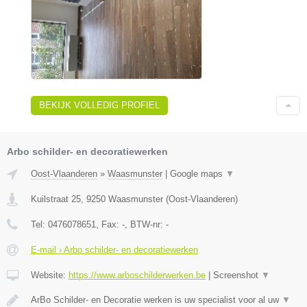
BEKIJK VOLLEDIG PROFIEL
Arbo schilder- en decoratiewerken
Oost-Vlaanderen
»
Waasmunster
|
Google maps
▼
Kuilstraat 25
,
9250
Waasmunster
(
Oost-Vlaanderen
)
Tel:
0476078651
, Fax:
-
, BTW-nr:
-
E-mail › Arbo schilder- en decoratiewerken
Website:
https://www.arboschilderwerken.be
|
Screenshot
▼
ArBo Schilder- en Decoratie werken is uw specialist voor al uw
▼