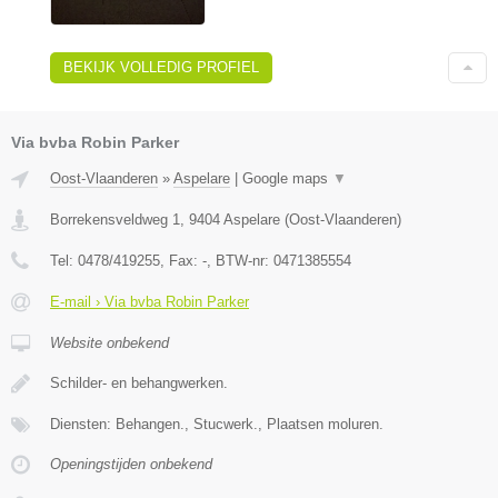
BEKIJK VOLLEDIG PROFIEL
Via bvba Robin Parker
Oost-Vlaanderen
»
Aspelare
|
Google maps
▼
Borrekensveldweg 1
,
9404
Aspelare
(
Oost-Vlaanderen
)
Tel:
0478/419255
, Fax:
-
, BTW-nr:
0471385554
E-mail › Via bvba Robin Parker
Website onbekend
Schilder- en behangwerken.
Diensten: Behangen., Stucwerk., Plaatsen moluren.
Openingstijden onbekend