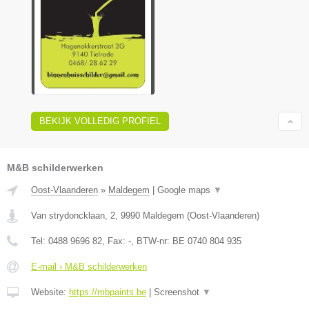
BEKIJK VOLLEDIG PROFIEL
M&B schilderwerken
Oost-Vlaanderen
»
Maldegem
|
Google maps
▼
Van strydoncklaan, 2
,
9990
Maldegem
(
Oost-Vlaanderen
)
Tel:
0488 9696 82
, Fax:
-
, BTW-nr:
BE 0740 804 935
E-mail › M&B schilderwerken
Website:
https://mbpaints.be
|
Screenshot
▼