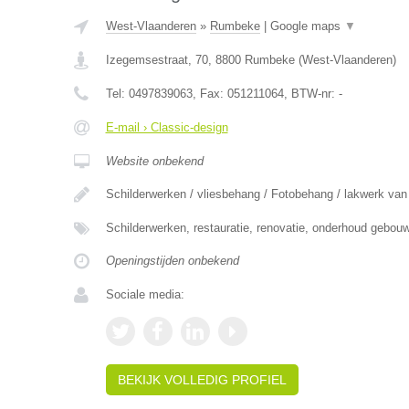
West-Vlaanderen
»
Rumbeke
|
Google maps
▼
Izegemsestraat, 70
,
8800
Rumbeke
(
West-Vlaanderen
)
Tel:
0497839063
, Fax:
051211064
, BTW-nr:
-
E-mail › Classic-design
Website onbekend
Schilderwerken / vliesbehang / Fotobehang / lakwerk va
Schilderwerken, restauratie, renovatie, onderhoud gebou
Openingstijden onbekend
Sociale media:
BEKIJK VOLLEDIG PROFIEL