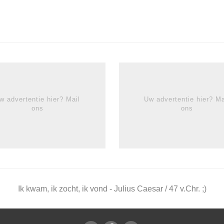
w advertentie hier? Mail
Uw advertentie hier? Ma
ons
ons
Ik kwam, ik zocht, ik vond - Julius Caesar / 47 v.Chr. ;)