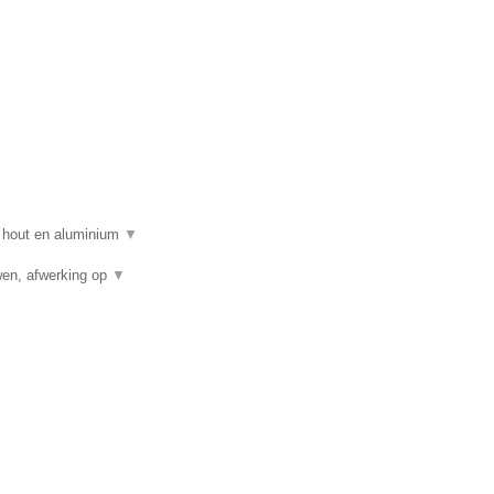
n hout en aluminium
▼
wen, afwerking op
▼