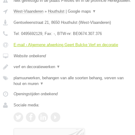
Niet gevestigd in de plaats Presles en in de provincie Henegouwen.
West-Vlaanderen
»
Houthulst
|
Google maps
▼
Gentseleenstraat 21
,
8650
Houthulst
(
West-Vlaanderen
)
Tel:
0495692129
, Fax:
-
, BTW-nr:
BE0674.307.376
E-mail › Algemene afwerking Geert Bulcke Verf en decoratie
Website onbekend
verf en decoratiewerken
▼
plamuurwerken, behangen van alle soorten behang, verven van
hout en muren
▼
Openingstijden onbekend
Sociale media: