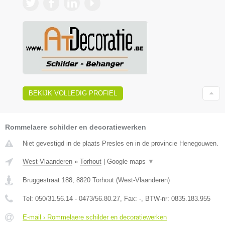
BEKIJK VOLLEDIG PROFIEL
Rommelaere schilder en decoratiewerken
Niet gevestigd in de plaats Presles en in de provincie Henegouwen.
West-Vlaanderen
»
Torhout
|
Google maps
▼
Bruggestraat 188
,
8820
Torhout
(
West-Vlaanderen
)
Tel:
050/31.56.14 - 0473/56.80.27
, Fax:
-
, BTW-nr:
0835.183.955
E-mail › Rommelaere schilder en decoratiewerken