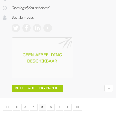
Openingstijden onbekend
Sociale media:
BEKIJK VOLLEDIG PROFIEL
««
«
3
4
5
6
7
»
»»