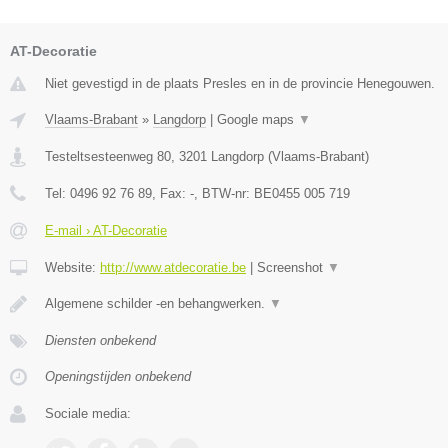
AT-Decoratie
Niet gevestigd in de plaats Presles en in de provincie Henegouwen.
Vlaams-Brabant
»
Langdorp
|
Google maps
▼
Testeltsesteenweg 80
,
3201
Langdorp
(
Vlaams-Brabant
)
Tel:
0496 92 76 89
, Fax:
-
, BTW-nr:
BE0455 005 719
E-mail › AT-Decoratie
Website:
http://www.atdecoratie.be
|
Screenshot
▼
Algemene schilder -en behangwerken.
▼
Diensten onbekend
Openingstijden onbekend
Sociale media: