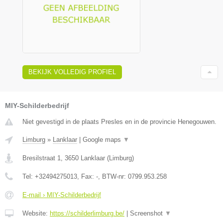
BEKIJK VOLLEDIG PROFIEL
MIY-Schilderbedrijf
Niet gevestigd in de plaats Presles en in de provincie Henegouwen.
Limburg
»
Lanklaar
|
Google maps
▼
Bresilstraat 1
,
3650
Lanklaar
(
Limburg
)
Tel:
+32494275013
, Fax:
-
, BTW-nr:
0799.953.258
E-mail › MIY-Schilderbedrijf
Website:
https://schilderlimburg.be/
|
Screenshot
▼