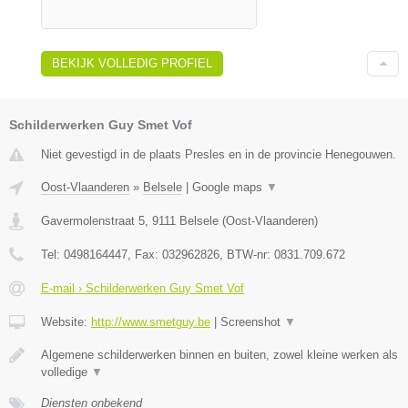
BEKIJK VOLLEDIG PROFIEL
Schilderwerken Guy Smet Vof
Niet gevestigd in de plaats Presles en in de provincie Henegouwen.
Oost-Vlaanderen
»
Belsele
|
Google maps
▼
Gavermolenstraat 5
,
9111
Belsele
(
Oost-Vlaanderen
)
Tel:
0498164447
, Fax:
032962826
, BTW-nr:
0831.709.672
E-mail › Schilderwerken Guy Smet Vof
Website:
http://www.smetguy.be
|
Screenshot
▼
Algemene schilderwerken binnen en buiten, zowel kleine werken als
volledige
▼
Diensten onbekend