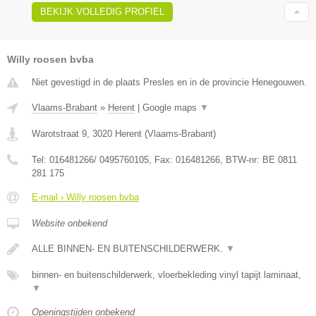
BEKIJK VOLLEDIG PROFIEL
Willy roosen bvba
Niet gevestigd in de plaats Presles en in de provincie Henegouwen.
Vlaams-Brabant
»
Herent
|
Google maps
▼
Warotstraat 9
,
3020
Herent
(
Vlaams-Brabant
)
Tel:
016481266/ 0495760105
, Fax:
016481266
, BTW-nr:
BE 0811
281 175
E-mail › Willy roosen bvba
Website onbekend
ALLE BINNEN- EN BUITENSCHILDERWERK.
▼
binnen- en buitenschilderwerk, vloerbekleding vinyl tapijt laminaat,
▼
Openingstijden onbekend