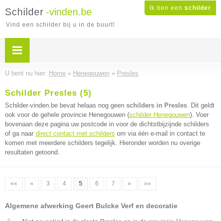
Ik ben een
schilder
Schilder
-vinden.be
Vind een schilder bij u in de buurt!
U bent nu hier:
Home
»
Henegouwen
»
Presles
Schilder Presles (5)
Schilder-vinden.be bevat helaas nog geen
schilders in Presles
. Dit geldt
ook voor de gehele provincie Henegouwen (
schilder Henegouwen
). Voer
bovenaan deze pagina uw postcode in voor de dichtstbijzijnde schilders
of ga naar
direct contact met schilders
om via één e-mail in contact te
komen met meerdere schilders tegelijk. Hieronder worden nu overige
resultaten getoond.
««
«
3
4
5
6
7
»
»»
Algemene afwerking Geert Bulcke Verf en decoratie