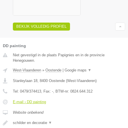
BEKIJK VOLLEDIG PROFIEL
DD painting
Niet gevestigd in de plaats Papignies en in de provincie
Henegouwen.
West-Vlaanderen
»
Oostende
|
Google maps
▼
Stanleylaan 18
,
8400
Oostende
(
West-Vlaanderen
)
Tel:
0479/374413
, Fax:
-
, BTW-nr:
0824.644.312
E-mail › DD painting
Website onbekend
schilder en decoratie
▼