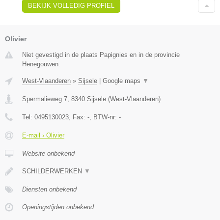
BEKIJK VOLLEDIG PROFIEL
Olivier
Niet gevestigd in de plaats Papignies en in de provincie
Henegouwen.
West-Vlaanderen
»
Sijsele
|
Google maps
▼
Spermalieweg 7
,
8340
Sijsele
(
West-Vlaanderen
)
Tel:
0495130023
, Fax:
-
, BTW-nr:
-
E-mail › Olivier
Website onbekend
SCHILDERWERKEN
▼
Diensten onbekend
Openingstijden onbekend