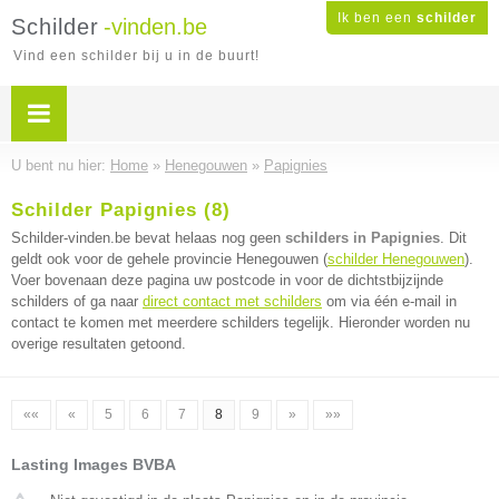
Ik ben een
schilder
Schilder
-vinden.be
Vind een schilder bij u in de buurt!
U bent nu hier:
Home
»
Henegouwen
»
Papignies
Schilder Papignies (8)
Schilder-vinden.be bevat helaas nog geen
schilders in Papignies
. Dit
geldt ook voor de gehele provincie Henegouwen (
schilder Henegouwen
).
Voer bovenaan deze pagina uw postcode in voor de dichtstbijzijnde
schilders of ga naar
direct contact met schilders
om via één e-mail in
contact te komen met meerdere schilders tegelijk. Hieronder worden nu
overige resultaten getoond.
««
«
5
6
7
8
9
»
»»
Lasting Images BVBA