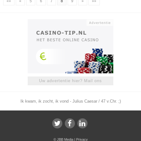
««
«
5
6
7
8
9
»
»»
Uw advertentie hier? Mail ons
Ik kwam, ik zocht, ik vond - Julius Caesar / 47 v.Chr. ;)
©
JBB Media
|
Privacy