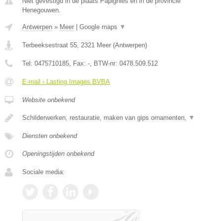
Niet gevestigd in de plaats Papignies en in de provincie
Henegouwen.
Antwerpen
»
Meer
|
Google maps
▼
Terbeeksestraat 55
,
2321
Meer
(
Antwerpen
)
Tel:
0475710185
, Fax:
-
, BTW-nr:
0478.509.512
E-mail › Lasting Images BVBA
Website onbekend
Schilderwerken, restauratie, maken van gips ornamenten,
▼
Diensten onbekend
Openingstijden onbekend
Sociale media: