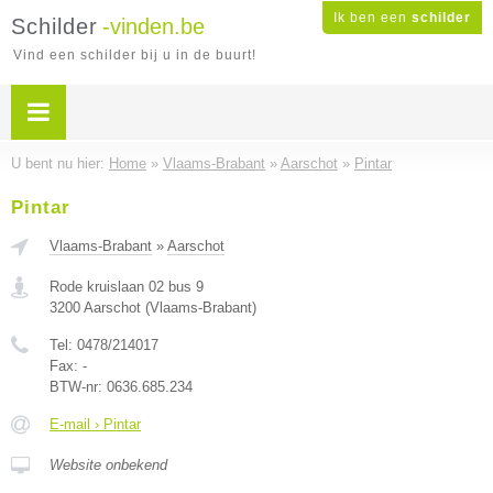
Ik ben een
schilder
Schilder
-vinden.be
Vind een schilder bij u in de buurt!
U bent nu hier:
Home
»
Vlaams-Brabant
»
Aarschot
»
Pintar
Pintar
Vlaams-Brabant
»
Aarschot
Rode kruislaan 02 bus 9
3200
Aarschot
(
Vlaams-Brabant
)
Tel:
0478/214017
Fax:
-
BTW-nr:
0636.685.234
E-mail › Pintar
Website onbekend