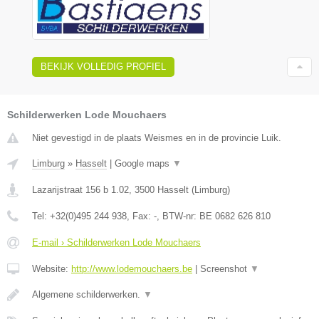
BEKIJK VOLLEDIG PROFIEL
Schilderwerken Lode Mouchaers
Niet gevestigd in de plaats Weismes en in de provincie Luik.
Limburg
»
Hasselt
|
Google maps
▼
Lazarijstraat 156 b 1.02
,
3500
Hasselt
(
Limburg
)
Tel:
+32(0)495 244 938
, Fax:
-
, BTW-nr:
BE 0682 626 810
E-mail › Schilderwerken Lode Mouchaers
Website:
http://www.lodemouchaers.be
|
Screenshot
▼
Algemene schilderwerken.
▼