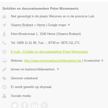
Schilder en decoratiewerken Peter Mommaerts
Niet gevestigd in de plaats Weismes en in de provincie Luik.
Vlaams-Brabant
»
Herne
|
Google maps
▼
Klein-Broekstraat 1
,
1540
Herne
(
Vlaams-Brabant
)
Tel:
0489 11 61 96
, Fax:
-
, BTW-nr:
0875.311.271
E-mail › Schilder en decoratiewerken Peter Mommaerts
Website:
http://www.mommaertsschilderwerken.be
|
Screenshot
▼
binnen en buitenschilderwerken.
▼
Diensten onbekend
Er wordt gewerkt op afspraak.
Sociale media: