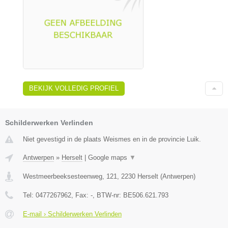
BEKIJK VOLLEDIG PROFIEL
Schilderwerken Verlinden
Niet gevestigd in de plaats Weismes en in de provincie Luik.
Antwerpen
»
Herselt
|
Google maps
▼
Westmeerbeeksesteenweg, 121
,
2230
Herselt
(
Antwerpen
)
Tel:
0477267962
, Fax:
-
, BTW-nr:
BE506.621.793
E-mail › Schilderwerken Verlinden