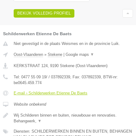
BEKIJK VOLLEDIG PROFIEL
Schilderwerken Etienne De Baets
Niet gevestigd in de plaats Weismes en in de provincie Luik.
Oost-Vlaanderen
»
Stekene
|
Google maps
▼
KERKSTRAAT 124
,
9190
Stekene
(
Oost-Vlaanderen
)
Tel:
0477 55 09 19/ / 037892339
, Fax:
037892339
, BTW-nr:
be0645.459.774
E-mail › Schilderwerken Etienne De Baets
Website onbekend
Wij Schilderen binnen en buiten, nieuwbouw en renovaties.
Behangwerk,
▼
Diensten: SCHILDERWERKEN BINNEN EN BUITEN, BEHANGEN