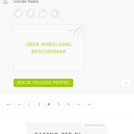
Sociale media:
BEKIJK VOLLEDIG PROFIEL
««
«
2
3
4
5
6
»
»»