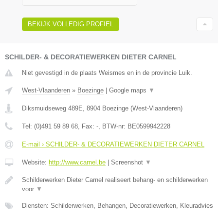
BEKIJK VOLLEDIG PROFIEL
SCHILDER- & DECORATIEWERKEN DIETER CARNEL
Niet gevestigd in de plaats Weismes en in de provincie Luik.
West-Vlaanderen
»
Boezinge
|
Google maps
▼
Diksmuidseweg 489E
,
8904
Boezinge
(
West-Vlaanderen
)
Tel:
(0)491 59 89 68
, Fax:
-
, BTW-nr:
BE0599942228
E-mail › SCHILDER- & DECORATIEWERKEN DIETER CARNEL
Website:
http://www.carnel.be
|
Screenshot
▼
Schilderwerken Dieter Carnel realiseert behang- en schilderwerken
voor
▼
Diensten: Schilderwerken, Behangen, Decoratiewerken, Kleuradvies