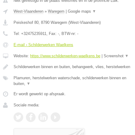
Niet gevestigd in de plaats Weismes en in de provincie Luik.
West-Vlaanderen
»
Waregem
|
Google maps
▼
Peiskeshof 80
,
8790
Waregem
(
West-Vlaanderen
)
Tel:
+32475235911
, Fax:
-
, BTW-nr:
-
E-mail › Schilderwerken Waelkens
Website:
https://www.schilderwerken-waelkens.be
|
Screenshot
▼
Schilderwerken binnen en buiten, behangwerk, vlies, herstelwerken
Plamuren, herstelwerken waterschade, schilderwerken binnen en
buiten,
▼
Er wordt gewerkt op afspraak.
Sociale media: