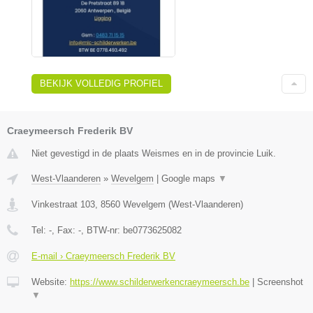
BEKIJK VOLLEDIG PROFIEL
Craeymeersch Frederik BV
Niet gevestigd in de plaats Weismes en in de provincie Luik.
West-Vlaanderen
»
Wevelgem
|
Google maps
▼
Vinkestraat 103
,
8560
Wevelgem
(
West-Vlaanderen
)
Tel:
-
, Fax:
-
, BTW-nr:
be0773625082
E-mail › Craeymeersch Frederik BV
Website:
https://www.schilderwerkencraeymeersch.be
|
Screenshot
▼