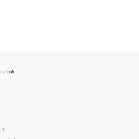
cie Luik.
t
▼