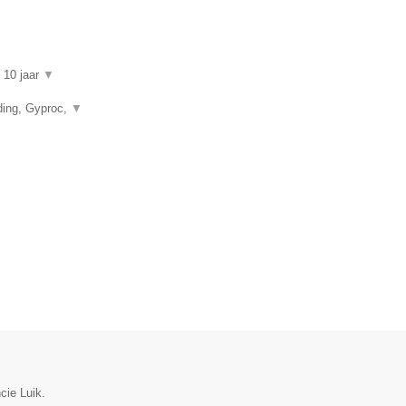
n 10 jaar
▼
ding, Gyproc,
▼
cie Luik.