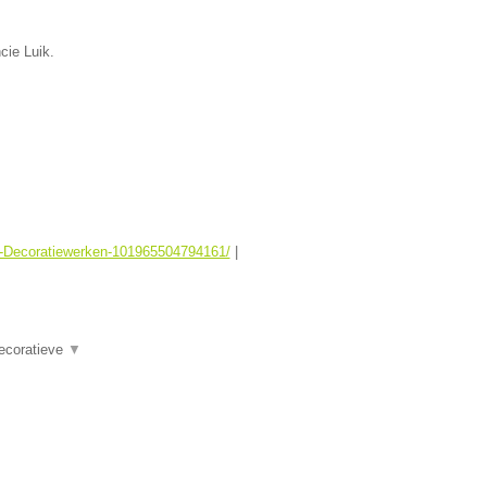
cie Luik.
er-Decoratiewerken-101965504794161/
|
Decoratieve
▼