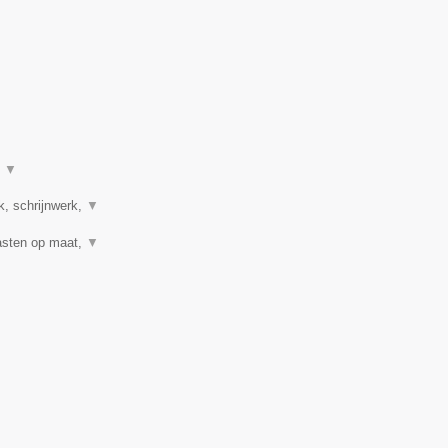
t
▼
k, schrijnwerk,
▼
Kasten op maat,
▼