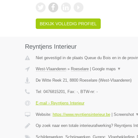
BEKIJK VOLLEDIG PROFIEL
Reyntjens Interieur
Niet gevestigd in de plaats Queue du Bois en in de provin
West-Vlaanderen
»
Roeselare
|
Google maps
▼
De Witte Reek 21
,
8800
Roeselare
(
West-Vlaanderen
)
Tel:
0476815201
, Fax:
-
, BTW-nr:
-
E-mail › Reyntjens Interieur
Website:
https://www.reyntjensinterieur.be
|
Screenshot
Op zoek naar een totale interieurafwerking? Reyntjens Int
Schilderwerken, Schrijnwerken, Gyproc, Vloerbekleding,