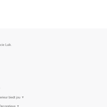
cie Luik.
▼
erieur biedt jou
▼
 Decoratieve
▼