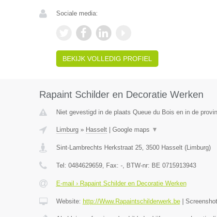
Sociale media:
BEKIJK VOLLEDIG PROFIEL
Rapaint Schilder en Decoratie Werken
Niet gevestigd in de plaats Queue du Bois en in de provin
Limburg
»
Hasselt
|
Google maps
▼
Sint-Lambrechts Herkstraat 25
,
3500
Hasselt
(
Limburg
)
Tel:
0484629659
, Fax:
-
, BTW-nr:
BE 0715913943
E-mail › Rapaint Schilder en Decoratie Werken
Website:
http://Www.Rapaintschilderwerk.be
|
Screensho