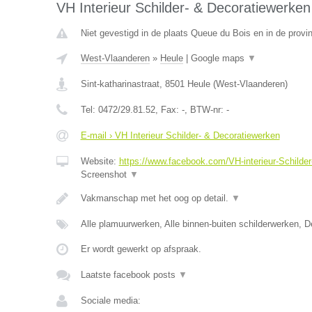
VH Interieur Schilder- & Decoratiewerken
Niet gevestigd in de plaats Queue du Bois en in de provin
West-Vlaanderen
»
Heule
|
Google maps
▼
Sint-katharinastraat
,
8501
Heule
(
West-Vlaanderen
)
Tel:
0472/29.81.52
, Fax:
-
, BTW-nr:
-
E-mail › VH Interieur Schilder- & Decoratiewerken
Website:
https://www.facebook.com/VH-interieur-Schild
Screenshot
▼
Vakmanschap met het oog op detail.
▼
Alle plamuurwerken, Alle binnen-buiten schilderwerken, 
Er wordt gewerkt op afspraak.
Laatste facebook posts
▼
Sociale media: