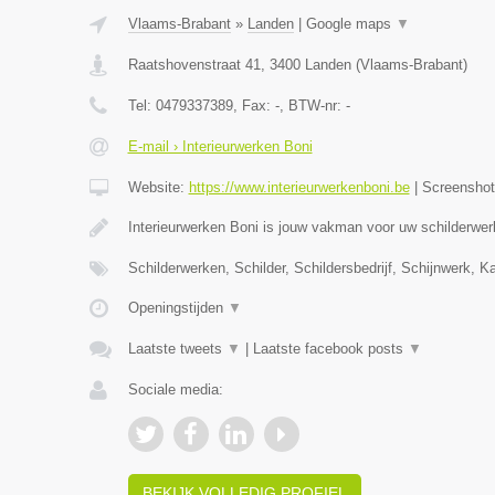
Vlaams-Brabant
»
Landen
|
Google maps
▼
Raatshovenstraat 41
,
3400
Landen
(
Vlaams-Brabant
)
Tel:
0479337389
, Fax:
-
, BTW-nr:
-
E-mail › Interieurwerken Boni
Website:
https://www.interieurwerkenboni.be
|
Screensho
Interieurwerken Boni is jouw vakman voor uw schilderwer
Schilderwerken, Schilder, Schildersbedrijf, Schijnwerk, 
Openingstijden
▼
Laatste tweets
▼
|
Laatste facebook posts
▼
Sociale media:
BEKIJK VOLLEDIG PROFIEL