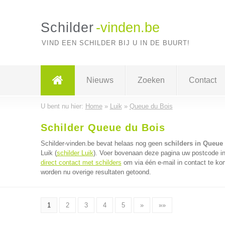
Schilder
-vinden.be
VIND EEN SCHILDER BIJ U IN DE BUURT!
Nieuws
Zoeken
Contact
U bent nu hier:
Home
»
Luik
»
Queue du Bois
Schilder Queue du Bois
Schilder-vinden.be bevat helaas nog geen
schilders in Queue
Luik (
schilder Luik
). Voer bovenaan deze pagina uw postcode in v
direct contact met schilders
om via één e-mail in contact te ko
worden nu overige resultaten getoond.
1
2
3
4
5
»
»»