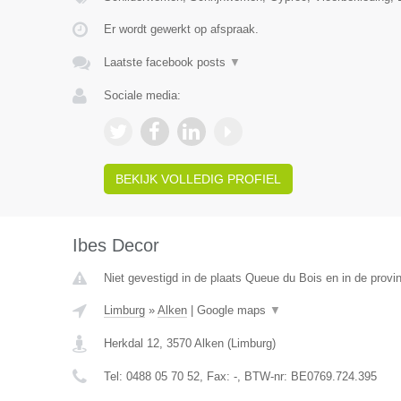
Er wordt gewerkt op afspraak.
Laatste facebook posts
▼
Sociale media:
BEKIJK VOLLEDIG PROFIEL
Ibes Decor
Niet gevestigd in de plaats Queue du Bois en in de provin
Limburg
»
Alken
|
Google maps
▼
Herkdal 12
,
3570
Alken
(
Limburg
)
Tel:
0488 05 70 52
, Fax:
-
, BTW-nr:
BE0769.724.395