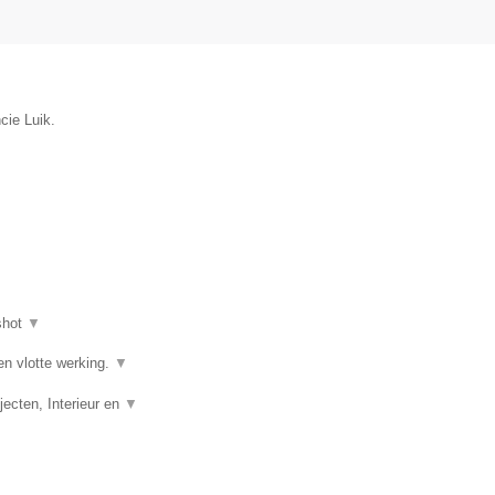
cie Luik.
shot
▼
en vlotte werking.
▼
ecten, Interieur en
▼