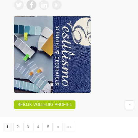
BEKIJK VOLLEDIG PROFIEL
1
2
3
4
5
»
»»