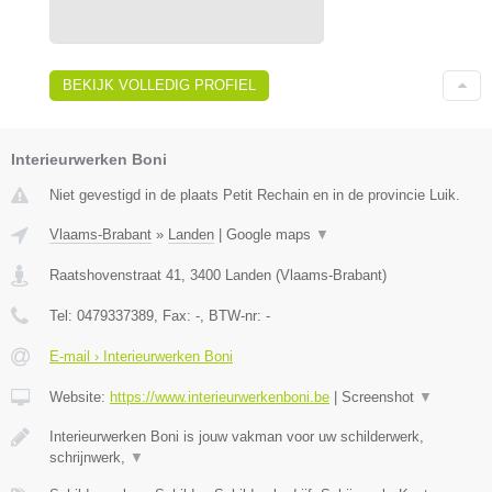
BEKIJK VOLLEDIG PROFIEL
Interieurwerken Boni
Niet gevestigd in de plaats Petit Rechain en in de provincie Luik.
Vlaams-Brabant
»
Landen
|
Google maps
▼
Raatshovenstraat 41
,
3400
Landen
(
Vlaams-Brabant
)
Tel:
0479337389
, Fax:
-
, BTW-nr:
-
E-mail › Interieurwerken Boni
Website:
https://www.interieurwerkenboni.be
|
Screenshot
▼
Interieurwerken Boni is jouw vakman voor uw schilderwerk,
schrijnwerk,
▼