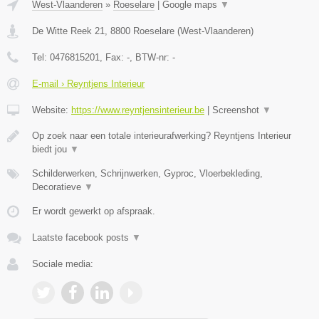
West-Vlaanderen
»
Roeselare
|
Google maps
▼
De Witte Reek 21
,
8800
Roeselare
(
West-Vlaanderen
)
Tel:
0476815201
, Fax:
-
, BTW-nr:
-
E-mail › Reyntjens Interieur
Website:
https://www.reyntjensinterieur.be
|
Screenshot
▼
Op zoek naar een totale interieurafwerking? Reyntjens Interieur
biedt jou
▼
Schilderwerken, Schrijnwerken, Gyproc, Vloerbekleding,
Decoratieve
▼
Er wordt gewerkt op afspraak.
Laatste facebook posts
▼
Sociale media: