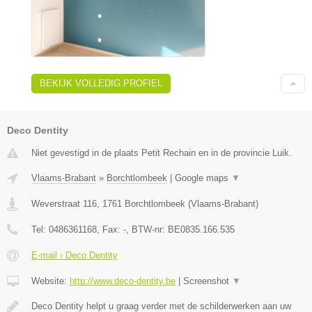
BEKIJK VOLLEDIG PROFIEL
Deco Dentity
Niet gevestigd in de plaats Petit Rechain en in de provincie Luik.
Vlaams-Brabant
»
Borchtlombeek
|
Google maps
▼
Weverstraat 116
,
1761
Borchtlombeek
(
Vlaams-Brabant
)
Tel:
0486361168
, Fax:
-
, BTW-nr:
BE0835.166.535
E-mail › Deco Dentity
Website:
http://www.deco-dentity.be
|
Screenshot
▼
Deco Dentity helpt u graag verder met de schilderwerken aan uw