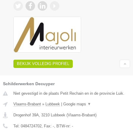
BEKIJK VOLLEDIG PROFIEL
Schilderwerken Decuyper
Niet gevestigd in de plaats Petit Rechain en in de provincie Luik.
Vlaams-Brabant
»
Lubbeek
|
Google maps
▼
Drogenhof 39A
,
3210
Lubbeek
(
Vlaams-Brabant
)
Tel:
0484724702
, Fax:
-
, BTW-nr:
-