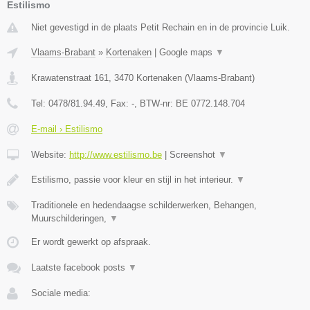
Estilismo
Niet gevestigd in de plaats Petit Rechain en in de provincie Luik.
Vlaams-Brabant
»
Kortenaken
|
Google maps
▼
Krawatenstraat 161
,
3470
Kortenaken
(
Vlaams-Brabant
)
Tel:
0478/81.94.49
, Fax:
-
, BTW-nr:
BE 0772.148.704
E-mail › Estilismo
Website:
http://www.estilismo.be
|
Screenshot
▼
Estilismo, passie voor kleur en stijl in het interieur.
▼
Traditionele en hedendaagse schilderwerken, Behangen,
Muurschilderingen,
▼
Er wordt gewerkt op afspraak.
Laatste facebook posts
▼
Sociale media: