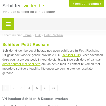
Ik ben een
schilder
Schilder
-vinden.be
Vind een schilder bij u in de buurt!
U bent nu hier:
Home
»
Luik
»
Petit Rechain
Schilder Petit Rechain
Schilder-vinden.be bevat helaas nog geen
schilders in Petit Rechain
.
Dit geldt ook voor de gehele provincie Luik (
schilder Luik
). Voer bovenaan
deze pagina uw postcode in voor de dichtstbijzijnde schilders of ga naar
direct contact met schilders
om via één e-mail in contact te komen met
meerdere schilders tegelijk. Hieronder worden nu overige resultaten
getoond.
1
2
3
4
5
»
»»
VH Interieur Schilder- & Decoratiewerken