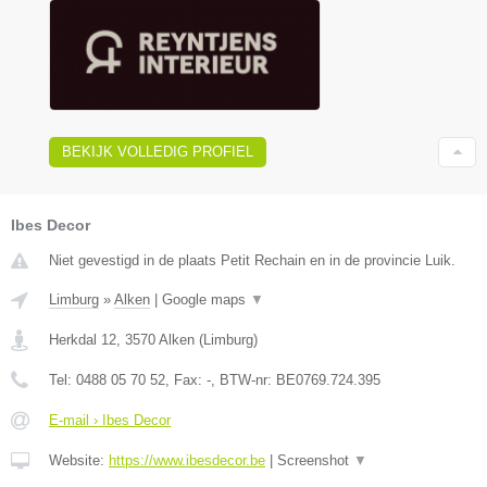
BEKIJK VOLLEDIG PROFIEL
Ibes Decor
Niet gevestigd in de plaats Petit Rechain en in de provincie Luik.
Limburg
»
Alken
|
Google maps
▼
Herkdal 12
,
3570
Alken
(
Limburg
)
Tel:
0488 05 70 52
, Fax:
-
, BTW-nr:
BE0769.724.395
E-mail › Ibes Decor
Website:
https://www.ibesdecor.be
|
Screenshot
▼