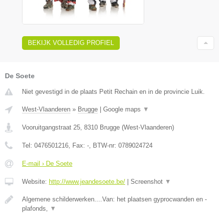
BEKIJK VOLLEDIG PROFIEL
De Soete
Niet gevestigd in de plaats Petit Rechain en in de provincie Luik.
West-Vlaanderen
»
Brugge
|
Google maps
▼
Vooruitgangstraat 25
,
8310
Brugge
(
West-Vlaanderen
)
Tel:
0476501216
, Fax:
-
, BTW-nr:
0789024724
E-mail › De Soete
Website:
http://www.jeandesoete.be/
|
Screenshot
▼
Algemene schilderwerken....Van: het plaatsen gyprocwanden en -
plafonds,
▼