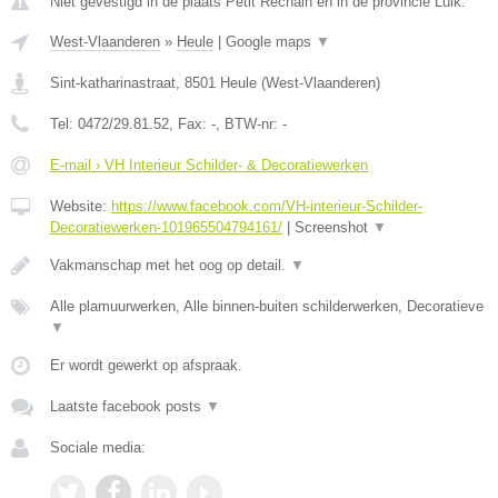
Niet gevestigd in de plaats Petit Rechain en in de provincie Luik.
West-Vlaanderen
»
Heule
|
Google maps
▼
Sint-katharinastraat
,
8501
Heule
(
West-Vlaanderen
)
Tel:
0472/29.81.52
, Fax:
-
, BTW-nr:
-
E-mail › VH Interieur Schilder- & Decoratiewerken
Website:
https://www.facebook.com/VH-interieur-Schilder-
Decoratiewerken-101965504794161/
|
Screenshot
▼
Vakmanschap met het oog op detail.
▼
Alle plamuurwerken, Alle binnen-buiten schilderwerken, Decoratieve
▼
Er wordt gewerkt op afspraak.
Laatste facebook posts
▼
Sociale media: