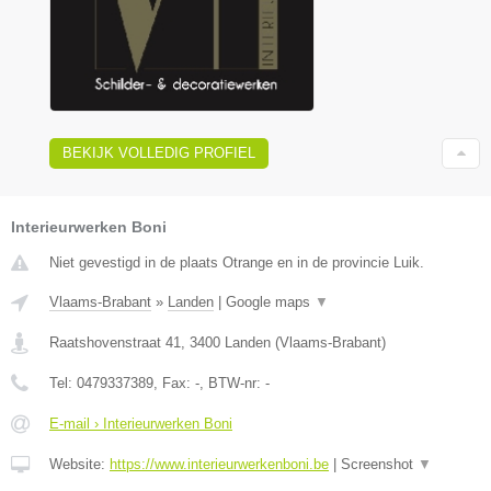
BEKIJK VOLLEDIG PROFIEL
Interieurwerken Boni
Niet gevestigd in de plaats Otrange en in de provincie Luik.
Vlaams-Brabant
»
Landen
|
Google maps
▼
Raatshovenstraat 41
,
3400
Landen
(
Vlaams-Brabant
)
Tel:
0479337389
, Fax:
-
, BTW-nr:
-
E-mail › Interieurwerken Boni
Website:
https://www.interieurwerkenboni.be
|
Screenshot
▼