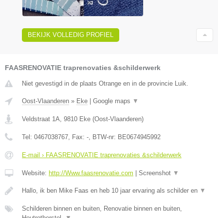
BEKIJK VOLLEDIG PROFIEL
FAASRENOVATIE traprenovaties &schilderwerk
Niet gevestigd in de plaats Otrange en in de provincie Luik.
Oost-Vlaanderen
»
Eke
|
Google maps
▼
Veldstraat 1A
,
9810
Eke
(
Oost-Vlaanderen
)
Tel:
0467038767
, Fax:
-
, BTW-nr:
BE0674945992
E-mail › FAASRENOVATIE traprenovaties &schilderwerk
Website:
http://Www.faasrenovatie.com
|
Screenshot
▼
Hallo, ik ben Mike Faas en heb 10 jaar ervaring als schilder en
▼
Schilderen binnen en buiten, Renovatie binnen en buiten,
Houtrotherstel,
▼