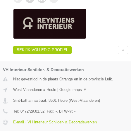
BEKIJK VOLLEDIG PROFIEL
VH Interieur Schilder- & Decoratiewerken
Niet gevestigd in de plaats Otrange en in de provincie Luik.
West-Vlaanderen
»
Heule
|
Google maps
▼
Sint-katharinastraat
,
8501
Heule
(
West-Vlaanderen
)
Tel:
0472/29.81.52
, Fax:
-
, BTW-nr:
-
E-mail › VH Interieur Schilder- & Decoratiewerken