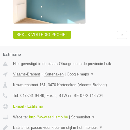
BEKIJK VOLLEDIG PROFIEL
Estilismo
Niet gevestigd in de plaats Otrange en in de provincie Luik.
Vlaams-Brabant
»
Kortenaken
|
Google maps
▼
Krawatenstraat 161
,
3470
Kortenaken
(
Vlaams-Brabant
)
Tel:
0478/81.94.49
, Fax:
-
, BTW-nr:
BE 0772.148.704
E-mail › Estilismo
Website:
http://www.estilismo.be
|
Screenshot
▼
Estilismo, passie voor kleur en stijl in het interieur.
▼