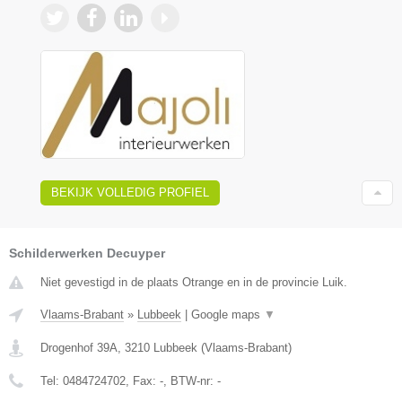
BEKIJK VOLLEDIG PROFIEL
Schilderwerken Decuyper
Niet gevestigd in de plaats Otrange en in de provincie Luik.
Vlaams-Brabant
»
Lubbeek
|
Google maps
▼
Drogenhof 39A
,
3210
Lubbeek
(
Vlaams-Brabant
)
Tel:
0484724702
, Fax:
-
, BTW-nr:
-