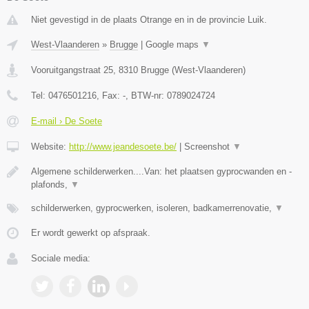
Niet gevestigd in de plaats Otrange en in de provincie Luik.
West-Vlaanderen
»
Brugge
|
Google maps
▼
Vooruitgangstraat 25
,
8310
Brugge
(
West-Vlaanderen
)
Tel:
0476501216
, Fax:
-
, BTW-nr:
0789024724
E-mail › De Soete
Website:
http://www.jeandesoete.be/
|
Screenshot
▼
Algemene schilderwerken....Van: het plaatsen gyprocwanden en -
plafonds,
▼
schilderwerken, gyprocwerken, isoleren, badkamerrenovatie,
▼
Er wordt gewerkt op afspraak.
Sociale media: