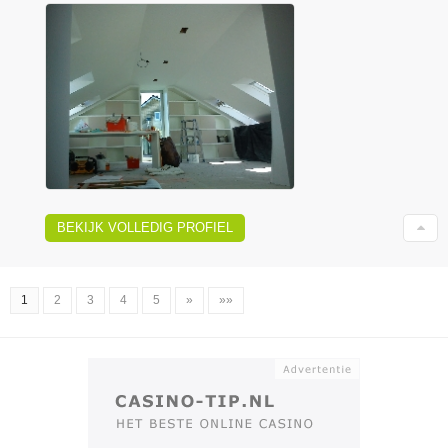
BEKIJK VOLLEDIG PROFIEL
1
2
3
4
5
»
»»