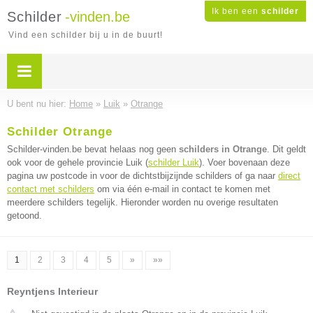
Ik ben een
schilder
Schilder
-vinden.be
Vind een schilder bij u in de buurt!
U bent nu hier:
Home
»
Luik
»
Otrange
Schilder Otrange
Schilder-vinden.be bevat helaas nog geen
schilders in Otrange
. Dit geldt
ook voor de gehele provincie Luik (
schilder Luik
). Voer bovenaan deze
pagina uw postcode in voor de dichtstbijzijnde schilders of ga naar
direct
contact met schilders
om via één e-mail in contact te komen met
meerdere schilders tegelijk. Hieronder worden nu overige resultaten
getoond.
1
2
3
4
5
»
»»
Reyntjens Interieur