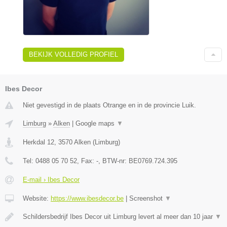
BEKIJK VOLLEDIG PROFIEL
Ibes Decor
Niet gevestigd in de plaats Otrange en in de provincie Luik.
Limburg
»
Alken
|
Google maps
▼
Herkdal 12
,
3570
Alken
(
Limburg
)
Tel:
0488 05 70 52
, Fax:
-
, BTW-nr:
BE0769.724.395
E-mail › Ibes Decor
Website:
https://www.ibesdecor.be
|
Screenshot
▼
Schildersbedrijf Ibes Decor uit Limburg levert al meer dan 10 jaar
▼