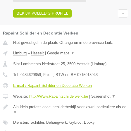
BEKIJK VOLLEDIG PROFIEL
Rapaint Schilder en Decoratie Werken
Niet gevestigd in de plaats Otrange en in de provincie Luik.
Limburg
»
Hasselt
|
Google maps
▼
Sint-Lambrechts Herkstraat 25
,
3500
Hasselt
(
Limburg
)
Tel:
0484629659
, Fax:
-
, BTW-nr:
BE 0715913943
E-mail › Rapaint Schilder en Decoratie Werken
Website:
http://Www.Rapaintschilderwerk.be
|
Screenshot
▼
Als klein professioneel schilderbedrijf voor zowel particuliere als de
▼
Diensten: Schilder, Behangwerk, Gybroc, Epoxy