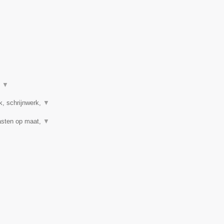
t
▼
k, schrijnwerk,
▼
Kasten op maat,
▼