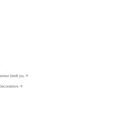
▼
erieur biedt jou
▼
 Decoratieve
▼