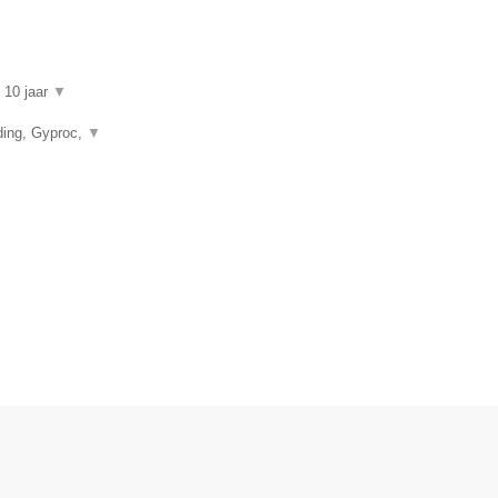
n 10 jaar
▼
ding, Gyproc,
▼