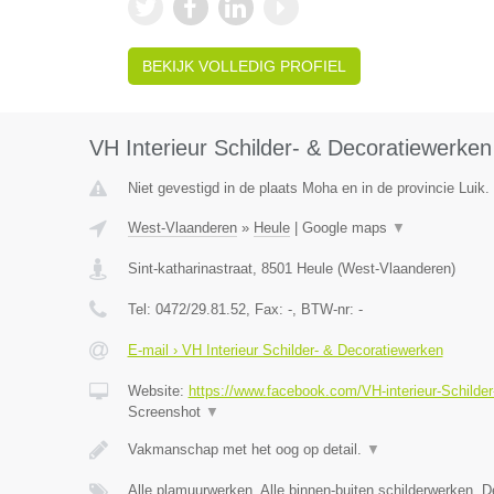
BEKIJK VOLLEDIG PROFIEL
VH Interieur Schilder- & Decoratiewerken
Niet gevestigd in de plaats Moha en in de provincie Luik.
West-Vlaanderen
»
Heule
|
Google maps
▼
Sint-katharinastraat
,
8501
Heule
(
West-Vlaanderen
)
Tel:
0472/29.81.52
, Fax:
-
, BTW-nr:
-
E-mail › VH Interieur Schilder- & Decoratiewerken
Website:
https://www.facebook.com/VH-interieur-Schild
Screenshot
▼
Vakmanschap met het oog op detail.
▼
Alle plamuurwerken, Alle binnen-buiten schilderwerken, 