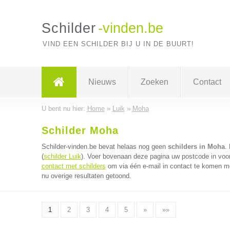
Schilder
-vinden.be
VIND EEN SCHILDER BIJ U IN DE BUURT!
Nieuws
Zoeken
Contact
U bent nu hier:
Home
»
Luik
»
Moha
Schilder Moha
Schilder-vinden.be bevat helaas nog geen
schilders in Moha
.
(
schilder Luik
). Voer bovenaan deze pagina uw postcode in voor 
contact met schilders
om via één e-mail in contact te komen me
nu overige resultaten getoond.
1
2
3
4
5
»
»»