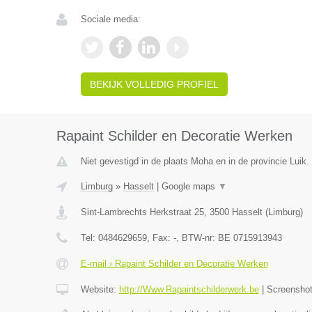
Sociale media:
BEKIJK VOLLEDIG PROFIEL
Rapaint Schilder en Decoratie Werken
Niet gevestigd in de plaats Moha en in de provincie Luik.
Limburg
»
Hasselt
|
Google maps
▼
Sint-Lambrechts Herkstraat 25
,
3500
Hasselt
(
Limburg
)
Tel:
0484629659
, Fax:
-
, BTW-nr:
BE 0715913943
E-mail › Rapaint Schilder en Decoratie Werken
Website:
http://Www.Rapaintschilderwerk.be
|
Screensho