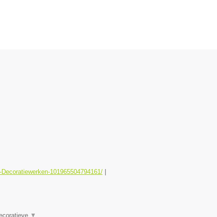
er-Decoratiewerken-101965504794161/
|
Decoratieve
▼