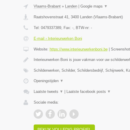
Vlaams-Brabant
»
Landen
|
Google maps
▼
Raatshovenstraat 41
,
3400
Landen
(
Vlaams-Brabant
)
Tel:
0479337389
, Fax:
-
, BTW-nr:
-
E-mail › Interieurwerken Boni
Website:
https://www.interieurwerkenboni.be
|
Screensho
Interieurwerken Boni is jouw vakman voor uw schilderwer
Schilderwerken, Schilder, Schildersbedrijf, Schijnwerk, 
Openingstijden
▼
Laatste tweets
▼
|
Laatste facebook posts
▼
Sociale media:
BEKIJK VOLLEDIG PROFIEL