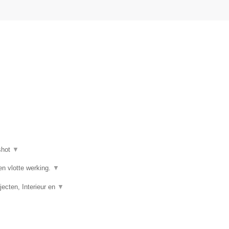
shot
▼
en vlotte werking.
▼
ecten, Interieur en
▼