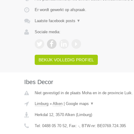
Er wordt gewerkt op afspraak.
Laatste facebook posts
▼
Sociale media:
BEKIJK VOLLEDIG PROFIEL
Ibes Decor
Niet gevestigd in de plaats Moha en in de provincie Luik.
Limburg
»
Alken
|
Google maps
▼
Herkdal 12
,
3570
Alken
(
Limburg
)
Tel:
0488 05 70 52
, Fax:
-
, BTW-nr:
BE0769.724.395