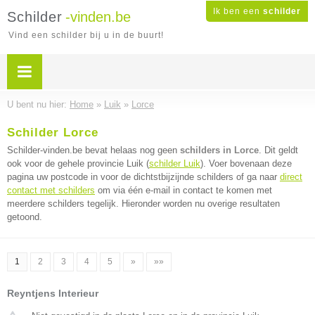
Ik ben een
schilder
Schilder
-vinden.be
Vind een schilder bij u in de buurt!
U bent nu hier:
Home
»
Luik
»
Lorce
Schilder Lorce
Schilder-vinden.be bevat helaas nog geen
schilders in Lorce
. Dit geldt
ook voor de gehele provincie Luik (
schilder Luik
). Voer bovenaan deze
pagina uw postcode in voor de dichtstbijzijnde schilders of ga naar
direct
contact met schilders
om via één e-mail in contact te komen met
meerdere schilders tegelijk. Hieronder worden nu overige resultaten
getoond.
1
2
3
4
5
»
»»
Reyntjens Interieur