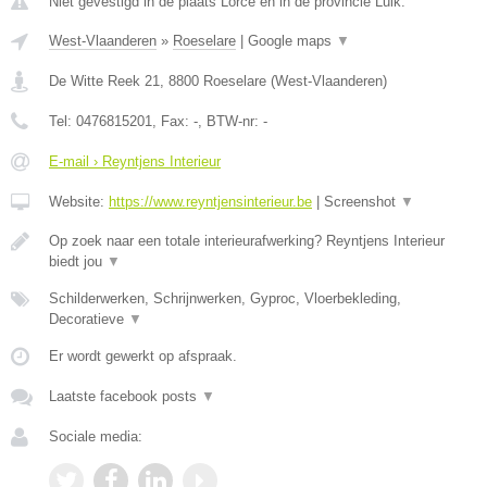
Niet gevestigd in de plaats Lorce en in de provincie Luik.
West-Vlaanderen
»
Roeselare
|
Google maps
▼
De Witte Reek 21
,
8800
Roeselare
(
West-Vlaanderen
)
Tel:
0476815201
, Fax:
-
, BTW-nr:
-
E-mail › Reyntjens Interieur
Website:
https://www.reyntjensinterieur.be
|
Screenshot
▼
Op zoek naar een totale interieurafwerking? Reyntjens Interieur
biedt jou
▼
Schilderwerken, Schrijnwerken, Gyproc, Vloerbekleding,
Decoratieve
▼
Er wordt gewerkt op afspraak.
Laatste facebook posts
▼
Sociale media: