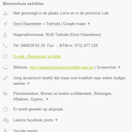
Binnenhuis schilder
Niet gevestigd in de plaats Lorce en in de provincie Luik.
Oost-Vlaanderen
»
Tielrode
|
Google maps
▼
Hogenakkerstraat
,
9140
Tielrode
(
Oost-Vlaanderen
)
Tel:
0468/28 62 29
, Fax:
-
, BTW-nr:
0711.977.228
E-mail › Binnenhuis schilder
Website:
http://www.binnenhuisschilder-joke.be
|
Screenshot
▼
Jong dynamisch bedrijf dat staat voor kwaliteit naar ieders budget,
werken
▼
Pleisterwerken, Binnen en buiten schilderwerk, Behangen,
Aflakken, Gyproc,
▼
Er wordt gewerkt op afspraak.
Laatste facebook posts
▼
Sociale media: