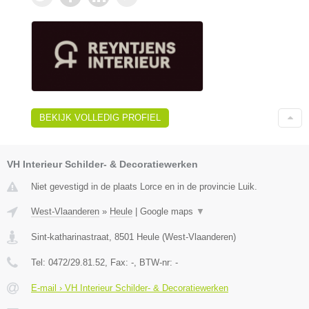
BEKIJK VOLLEDIG PROFIEL
VH Interieur Schilder- & Decoratiewerken
Niet gevestigd in de plaats Lorce en in de provincie Luik.
West-Vlaanderen
»
Heule
|
Google maps
▼
Sint-katharinastraat
,
8501
Heule
(
West-Vlaanderen
)
Tel:
0472/29.81.52
, Fax:
-
, BTW-nr:
-
E-mail › VH Interieur Schilder- & Decoratiewerken