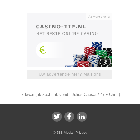
Uw advertentie hier? Mail ons
Ik kwam, ik zocht, ik vond - Julius Caesar / 47 v.Chr. ;)
©
JBB Media
|
Privacy