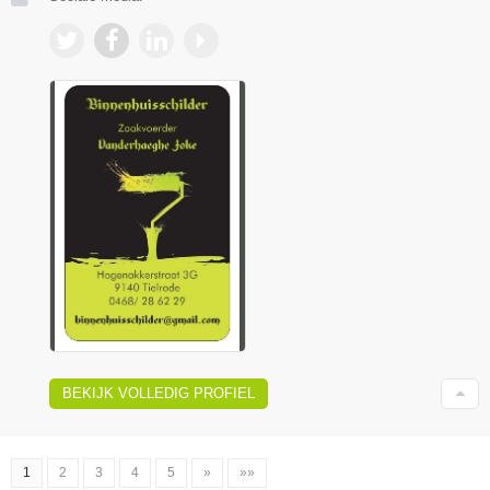
BEKIJK VOLLEDIG PROFIEL
1
2
3
4
5
»
»»