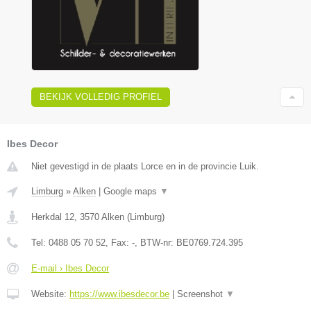
BEKIJK VOLLEDIG PROFIEL
Ibes Decor
Niet gevestigd in de plaats Lorce en in de provincie Luik.
Limburg
»
Alken
|
Google maps
▼
Herkdal 12
,
3570
Alken
(
Limburg
)
Tel:
0488 05 70 52
, Fax:
-
, BTW-nr:
BE0769.724.395
E-mail › Ibes Decor
Website:
https://www.ibesdecor.be
|
Screenshot
▼