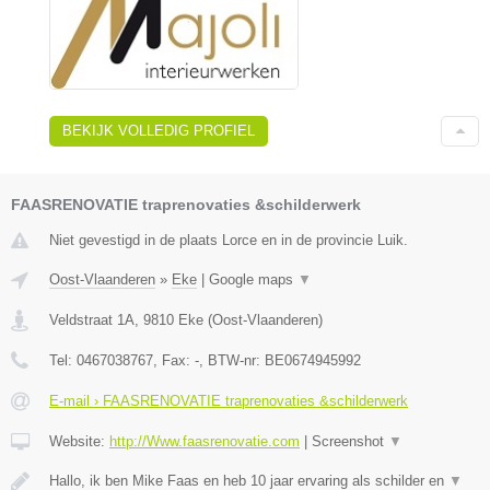
BEKIJK VOLLEDIG PROFIEL
FAASRENOVATIE traprenovaties &schilderwerk
Niet gevestigd in de plaats Lorce en in de provincie Luik.
Oost-Vlaanderen
»
Eke
|
Google maps
▼
Veldstraat 1A
,
9810
Eke
(
Oost-Vlaanderen
)
Tel:
0467038767
, Fax:
-
, BTW-nr:
BE0674945992
E-mail › FAASRENOVATIE traprenovaties &schilderwerk
Website:
http://Www.faasrenovatie.com
|
Screenshot
▼
Hallo, ik ben Mike Faas en heb 10 jaar ervaring als schilder en
▼