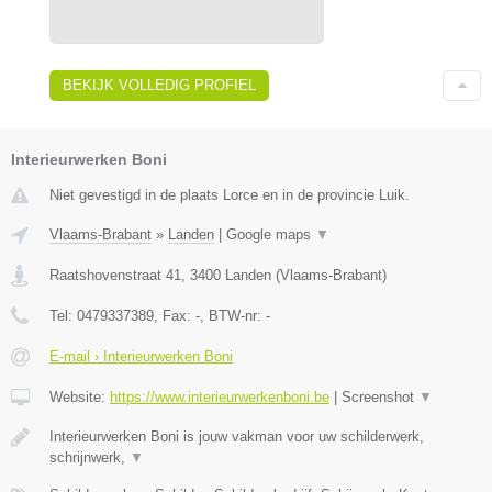
BEKIJK VOLLEDIG PROFIEL
Interieurwerken Boni
Niet gevestigd in de plaats Lorce en in de provincie Luik.
Vlaams-Brabant
»
Landen
|
Google maps
▼
Raatshovenstraat 41
,
3400
Landen
(
Vlaams-Brabant
)
Tel:
0479337389
, Fax:
-
, BTW-nr:
-
E-mail › Interieurwerken Boni
Website:
https://www.interieurwerkenboni.be
|
Screenshot
▼
Interieurwerken Boni is jouw vakman voor uw schilderwerk,
schrijnwerk,
▼