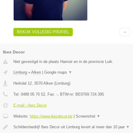
BEKIJK VOLLEDIG PROFIEL
Ibes Decor
Niet gevestigd in de plaats Hamoir en in de provincie Luik.
Limburg
»
Alken
|
Google maps
▼
Herkdal 12
,
3570
Alken
(
Limburg
)
Tel:
0488 05 70 52
, Fax:
-
, BTW-nr:
BE0769.724.395
E-mail › Ibes Decor
Website:
https://www.ibesdecor.be
|
Screenshot
▼
Schildersbedrijf Ibes Decor uit Limburg levert al meer dan 10 jaar
▼