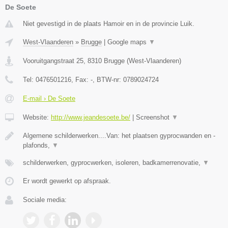
De Soete
Niet gevestigd in de plaats Hamoir en in de provincie Luik.
West-Vlaanderen
»
Brugge
|
Google maps
▼
Vooruitgangstraat 25
,
8310
Brugge
(
West-Vlaanderen
)
Tel:
0476501216
, Fax:
-
, BTW-nr:
0789024724
E-mail › De Soete
Website:
http://www.jeandesoete.be/
|
Screenshot
▼
Algemene schilderwerken....Van: het plaatsen gyprocwanden en -
plafonds,
▼
schilderwerken, gyprocwerken, isoleren, badkamerrenovatie,
▼
Er wordt gewerkt op afspraak.
Sociale media: