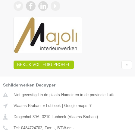
BEKIJK VOLLEDIG PROFIEL
Schilderwerken Decuyper
Niet gevestigd in de plaats Hamoir en in de provincie Luik.
Vlaams-Brabant
»
Lubbeek
|
Google maps
▼
Drogenhof 39A
,
3210
Lubbeek
(
Vlaams-Brabant
)
Tel:
0484724702
, Fax:
-
, BTW-nr:
-