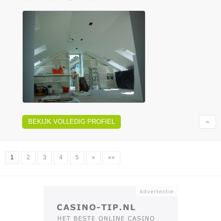
BEKIJK VOLLEDIG PROFIEL
1
2
3
4
5
»
»»