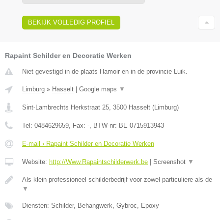
BEKIJK VOLLEDIG PROFIEL
Rapaint Schilder en Decoratie Werken
Niet gevestigd in de plaats Hamoir en in de provincie Luik.
Limburg
»
Hasselt
|
Google maps
▼
Sint-Lambrechts Herkstraat 25
,
3500
Hasselt
(
Limburg
)
Tel:
0484629659
, Fax:
-
, BTW-nr:
BE 0715913943
E-mail › Rapaint Schilder en Decoratie Werken
Website:
http://Www.Rapaintschilderwerk.be
|
Screenshot
▼
Als klein professioneel schilderbedrijf voor zowel particuliere als de
▼
Diensten: Schilder, Behangwerk, Gybroc, Epoxy