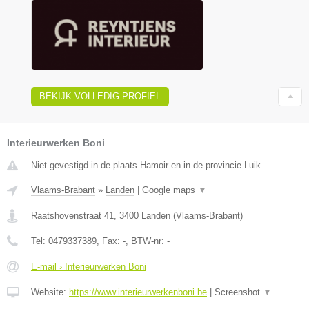
BEKIJK VOLLEDIG PROFIEL
Interieurwerken Boni
Niet gevestigd in de plaats Hamoir en in de provincie Luik.
Vlaams-Brabant
»
Landen
|
Google maps
▼
Raatshovenstraat 41
,
3400
Landen
(
Vlaams-Brabant
)
Tel:
0479337389
, Fax:
-
, BTW-nr:
-
E-mail › Interieurwerken Boni
Website:
https://www.interieurwerkenboni.be
|
Screenshot
▼