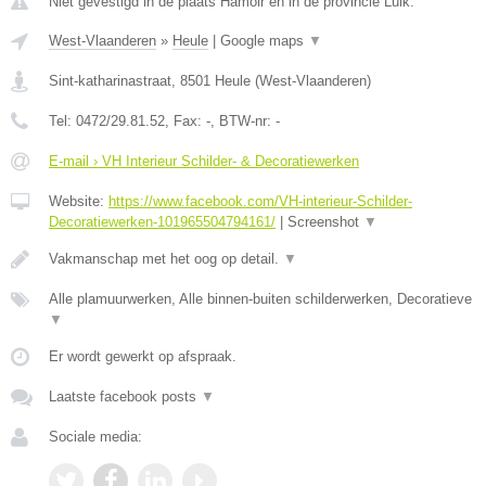
Niet gevestigd in de plaats Hamoir en in de provincie Luik.
West-Vlaanderen
»
Heule
|
Google maps
▼
Sint-katharinastraat
,
8501
Heule
(
West-Vlaanderen
)
Tel:
0472/29.81.52
, Fax:
-
, BTW-nr:
-
E-mail › VH Interieur Schilder- & Decoratiewerken
Website:
https://www.facebook.com/VH-interieur-Schilder-
Decoratiewerken-101965504794161/
|
Screenshot
▼
Vakmanschap met het oog op detail.
▼
Alle plamuurwerken, Alle binnen-buiten schilderwerken, Decoratieve
▼
Er wordt gewerkt op afspraak.
Laatste facebook posts
▼
Sociale media: