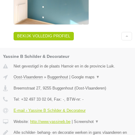
BEKIJK VOLLEDIG PROFIEL
Yassine B Schilder & Decorateur
Niet gevestigd in de plaats Hamoir en in de provincie Luik.
Oost-Vlaanderen
»
Buggenhout
|
Google maps
▼
Breemstraat 27
,
9255
Buggenhout
(
Oost-Vlaanderen
)
Tel:
+32 497 33 02 04
, Fax:
-
, BTW-nr:
-
E-mail › Yassine B Schilder & Decorateur
Website:
http://www.yassineb.be
|
Screenshot
▼
Alle schilder- behang- en decoratie werken in gans vlaanderen en