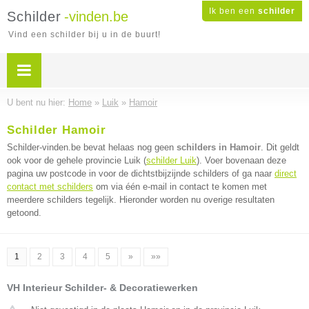
Ik ben een
schilder
Schilder
-vinden.be
Vind een schilder bij u in de buurt!
U bent nu hier:
Home
»
Luik
»
Hamoir
Schilder Hamoir
Schilder-vinden.be bevat helaas nog geen
schilders in Hamoir
. Dit geldt
ook voor de gehele provincie Luik (
schilder Luik
). Voer bovenaan deze
pagina uw postcode in voor de dichtstbijzijnde schilders of ga naar
direct
contact met schilders
om via één e-mail in contact te komen met
meerdere schilders tegelijk. Hieronder worden nu overige resultaten
getoond.
1
2
3
4
5
»
»»
VH Interieur Schilder- & Decoratiewerken