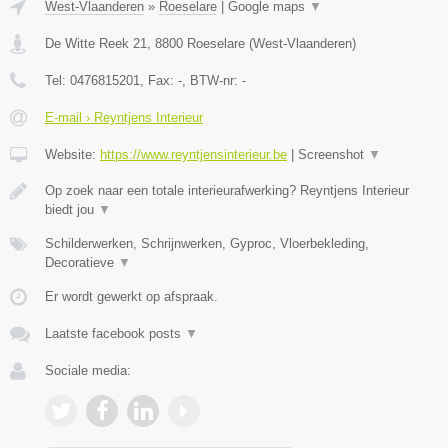
West-Vlaanderen
»
Roeselare
|
Google maps
▼
De Witte Reek 21
,
8800
Roeselare
(
West-Vlaanderen
)
Tel:
0476815201
, Fax:
-
, BTW-nr:
-
E-mail › Reyntjens Interieur
Website:
https://www.reyntjensinterieur.be
|
Screenshot
▼
Op zoek naar een totale interieurafwerking? Reyntjens Interieur
biedt jou
▼
Schilderwerken, Schrijnwerken, Gyproc, Vloerbekleding,
Decoratieve
▼
Er wordt gewerkt op afspraak.
Laatste facebook posts
▼
Sociale media: