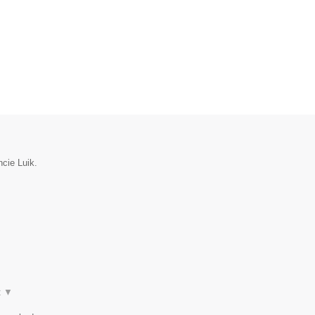
ncie Luik.
t
▼