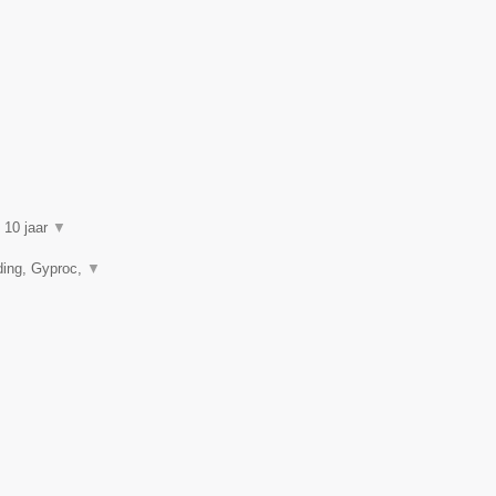
n 10 jaar
▼
ding, Gyproc,
▼