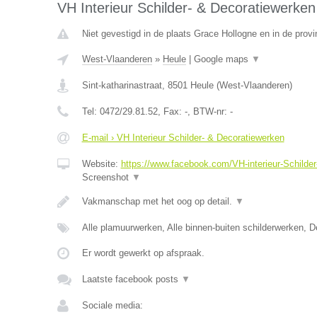
VH Interieur Schilder- & Decoratiewerken
Niet gevestigd in de plaats Grace Hollogne en in de provi
West-Vlaanderen
»
Heule
|
Google maps
▼
Sint-katharinastraat
,
8501
Heule
(
West-Vlaanderen
)
Tel:
0472/29.81.52
, Fax:
-
, BTW-nr:
-
E-mail › VH Interieur Schilder- & Decoratiewerken
Website:
https://www.facebook.com/VH-interieur-Schild
Screenshot
▼
Vakmanschap met het oog op detail.
▼
Alle plamuurwerken, Alle binnen-buiten schilderwerken, 
Er wordt gewerkt op afspraak.
Laatste facebook posts
▼
Sociale media: