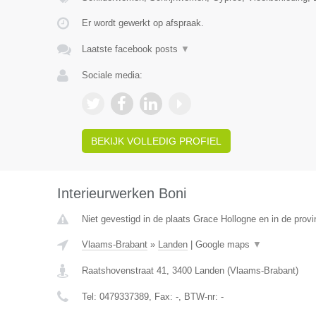
Er wordt gewerkt op afspraak.
Laatste facebook posts
▼
Sociale media:
BEKIJK VOLLEDIG PROFIEL
Interieurwerken Boni
Niet gevestigd in de plaats Grace Hollogne en in de provi
Vlaams-Brabant
»
Landen
|
Google maps
▼
Raatshovenstraat 41
,
3400
Landen
(
Vlaams-Brabant
)
Tel:
0479337389
, Fax:
-
, BTW-nr:
-