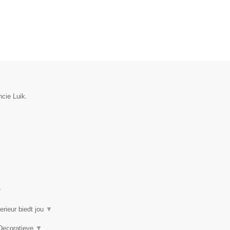
ncie Luik.
▼
erieur biedt jou
▼
 Decoratieve
▼