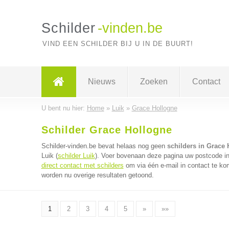
Schilder
-vinden.be
VIND EEN SCHILDER BIJ U IN DE BUURT!
Nieuws
Zoeken
Contact
U bent nu hier:
Home
»
Luik
»
Grace Hollogne
Schilder Grace Hollogne
Schilder-vinden.be bevat helaas nog geen
schilders in Grace
Luik (
schilder Luik
). Voer bovenaan deze pagina uw postcode in v
direct contact met schilders
om via één e-mail in contact te ko
worden nu overige resultaten getoond.
1
2
3
4
5
»
»»