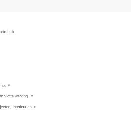
ncie Luik.
shot
▼
en vlotte werking.
▼
ecten, Interieur en
▼