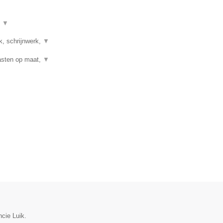
t
▼
k, schrijnwerk,
▼
Kasten op maat,
▼
ncie Luik.