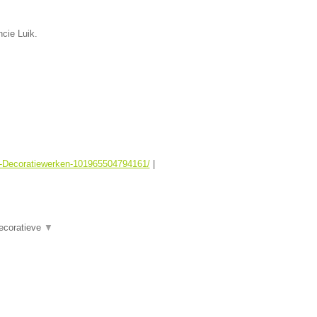
ncie Luik.
er-Decoratiewerken-101965504794161/
|
Decoratieve
▼