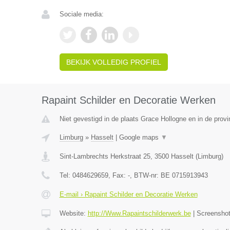
Sociale media:
BEKIJK VOLLEDIG PROFIEL
Rapaint Schilder en Decoratie Werken
Niet gevestigd in de plaats Grace Hollogne en in de provi
Limburg
»
Hasselt
|
Google maps
▼
Sint-Lambrechts Herkstraat 25
,
3500
Hasselt
(
Limburg
)
Tel:
0484629659
, Fax:
-
, BTW-nr:
BE 0715913943
E-mail › Rapaint Schilder en Decoratie Werken
Website:
http://Www.Rapaintschilderwerk.be
|
Screensho