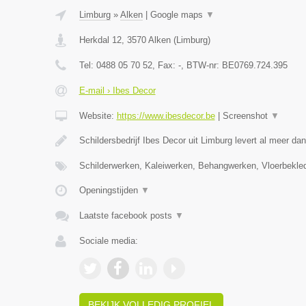
Limburg
»
Alken
|
Google maps
▼
Herkdal 12
,
3570
Alken
(
Limburg
)
Tel:
0488 05 70 52
, Fax:
-
, BTW-nr:
BE0769.724.395
E-mail › Ibes Decor
Website:
https://www.ibesdecor.be
|
Screenshot
▼
Schildersbedrijf Ibes Decor uit Limburg levert al meer da
Schilderwerken, Kaleiwerken, Behangwerken, Vloerbekle
Openingstijden
▼
Laatste facebook posts
▼
Sociale media:
BEKIJK VOLLEDIG PROFIEL