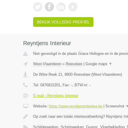
BEKIJK VOLLEDIG PROFIEL
Reyntjens Interieur
Niet gevestigd in de plaats Grace Hollogne en in de provi
West-Vlaanderen
»
Roeselare
|
Google maps
▼
De Witte Reek 21
,
8800
Roeselare
(
West-Vlaanderen
)
Tel:
0476815201
, Fax:
-
, BTW-nr:
-
E-mail › Reyntjens Interieur
Website:
https://www.reyntjensinterieur.be
|
Screenshot
Op zoek naar een totale interieurafwerking? Reyntjens Int
Schilderwerken, Schrijnwerken, Gyproc, Vloerbekleding,