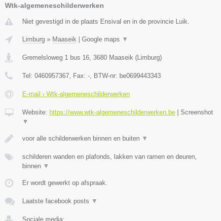
Wtk-algemeneschilderwerken
Niet gevestigd in de plaats Ensival en in de provincie Luik.
Limburg
»
Maaseik
|
Google maps
▼
Gremelsloweg 1 bus 16
,
3680
Maaseik
(
Limburg
)
Tel:
0460957367
, Fax:
-
, BTW-nr:
be0699443343
E-mail › Wtk-algemeneschilderwerken
Website:
https://www.wtk-algemeneschilderwerken.be
|
Screenshot
▼
voor alle schilderwerken binnen en buiten
▼
schilderen wanden en plafonds, lakken van ramen en deuren,
binnen
▼
Er wordt gewerkt op afspraak.
Laatste facebook posts
▼
Sociale media: