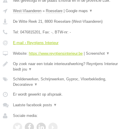
Niet gevestigd in de plaats Ensival en in de provincie Luik.
West-Vlaanderen
»
Roeselare
|
Google maps
▼
De Witte Reek 21
,
8800
Roeselare
(
West-Vlaanderen
)
Tel:
0476815201
, Fax:
-
, BTW-nr:
-
E-mail › Reyntjens Interieur
Website:
https://www.reyntjensinterieur.be
|
Screenshot
▼
Op zoek naar een totale interieurafwerking? Reyntjens Interieur
biedt jou
▼
Schilderwerken, Schrijnwerken, Gyproc, Vloerbekleding,
Decoratieve
▼
Er wordt gewerkt op afspraak.
Laatste facebook posts
▼
Sociale media: