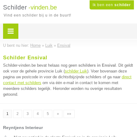
Ik ben een
schilder
Schilder
-vinden.be
Vind een schilder bij u in de buurt!
U bent nu hier:
Home
»
Luik
»
Ensival
Schilder Ensival
Schilder-vinden.be bevat helaas nog geen
schilders in Ensival
. Dit geldt
ook voor de gehele provincie Luik (
schilder Luik
). Voer bovenaan deze
pagina uw postcode in voor de dichtstbijzijnde schilders of ga naar
direct
contact met schilders
om via één e-mail in contact te komen met
meerdere schilders tegelijk. Hieronder worden nu overige resultaten
getoond.
1
2
3
4
5
»
»»
Reyntjens Interieur