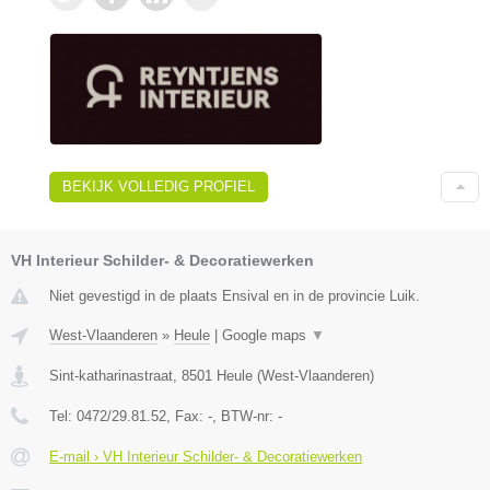
BEKIJK VOLLEDIG PROFIEL
VH Interieur Schilder- & Decoratiewerken
Niet gevestigd in de plaats Ensival en in de provincie Luik.
West-Vlaanderen
»
Heule
|
Google maps
▼
Sint-katharinastraat
,
8501
Heule
(
West-Vlaanderen
)
Tel:
0472/29.81.52
, Fax:
-
, BTW-nr:
-
E-mail › VH Interieur Schilder- & Decoratiewerken