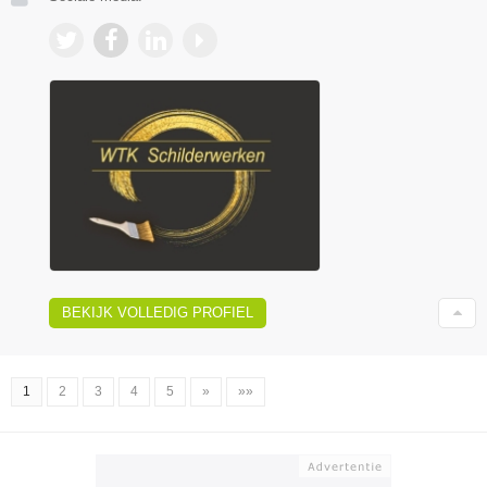
BEKIJK VOLLEDIG PROFIEL
1
2
3
4
5
»
»»