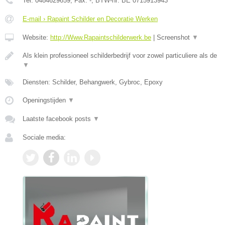
Tel:
0484629659
, Fax:
-
, BTW-nr:
BE 0715913943
E-mail › Rapaint Schilder en Decoratie Werken
Website:
http://Www.Rapaintschilderwerk.be
|
Screenshot
▼
Als klein professioneel schilderbedrijf voor zowel particuliere als de
▼
Diensten: Schilder, Behangwerk, Gybroc, Epoxy
Openingstijden
▼
Laatste facebook posts
▼
Sociale media: