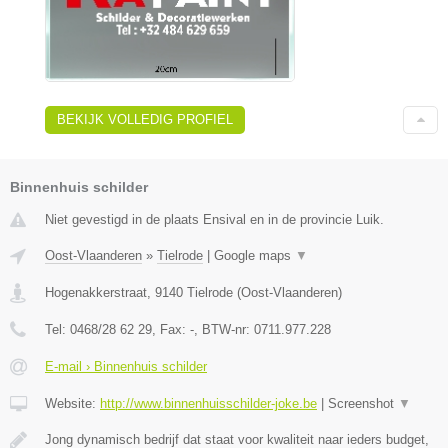
BEKIJK VOLLEDIG PROFIEL
Binnenhuis schilder
Niet gevestigd in de plaats Ensival en in de provincie Luik.
Oost-Vlaanderen
»
Tielrode
|
Google maps
▼
Hogenakkerstraat
,
9140
Tielrode
(
Oost-Vlaanderen
)
Tel:
0468/28 62 29
, Fax:
-
, BTW-nr:
0711.977.228
E-mail › Binnenhuis schilder
Website:
http://www.binnenhuisschilder-joke.be
|
Screenshot
▼
Jong dynamisch bedrijf dat staat voor kwaliteit naar ieders budget,