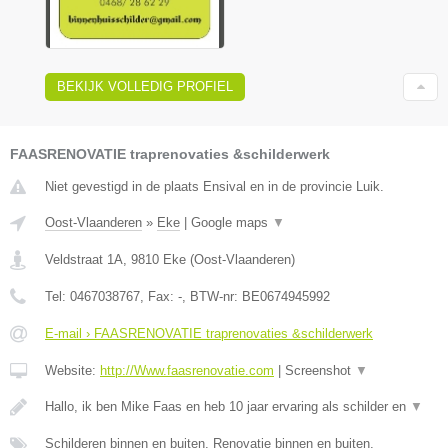
BEKIJK VOLLEDIG PROFIEL
FAASRENOVATIE traprenovaties &schilderwerk
Niet gevestigd in de plaats Ensival en in de provincie Luik.
Oost-Vlaanderen
»
Eke
|
Google maps
▼
Veldstraat 1A
,
9810
Eke
(
Oost-Vlaanderen
)
Tel:
0467038767
, Fax:
-
, BTW-nr:
BE0674945992
E-mail › FAASRENOVATIE traprenovaties &schilderwerk
Website:
http://Www.faasrenovatie.com
|
Screenshot
▼
Hallo, ik ben Mike Faas en heb 10 jaar ervaring als schilder en
▼
Schilderen binnen en buiten, Renovatie binnen en buiten,