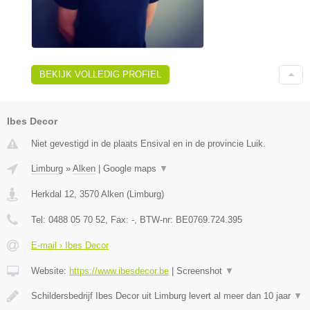
BEKIJK VOLLEDIG PROFIEL
Ibes Decor
Niet gevestigd in de plaats Ensival en in de provincie Luik.
Limburg
»
Alken
|
Google maps
▼
Herkdal 12
,
3570
Alken
(
Limburg
)
Tel:
0488 05 70 52
, Fax:
-
, BTW-nr:
BE0769.724.395
E-mail › Ibes Decor
Website:
https://www.ibesdecor.be
|
Screenshot
▼
Schildersbedrijf Ibes Decor uit Limburg levert al meer dan 10 jaar
▼