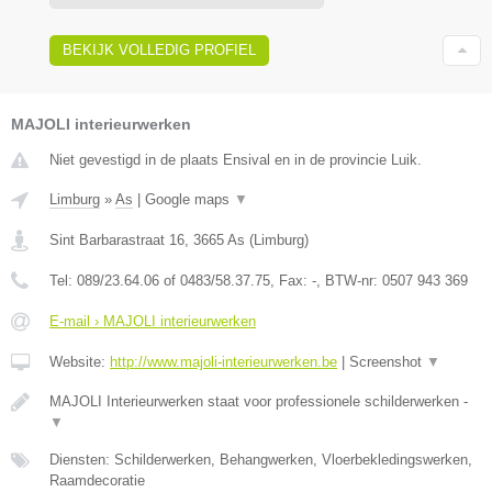
BEKIJK VOLLEDIG PROFIEL
MAJOLI interieurwerken
Niet gevestigd in de plaats Ensival en in de provincie Luik.
Limburg
»
As
|
Google maps
▼
Sint Barbarastraat 16
,
3665
As
(
Limburg
)
Tel:
089/23.64.06 of 0483/58.37.75
, Fax:
-
, BTW-nr:
0507 943 369
E-mail › MAJOLI interieurwerken
Website:
http://www.majoli-interieurwerken.be
|
Screenshot
▼
MAJOLI Interieurwerken staat voor professionele schilderwerken -
▼
Diensten: Schilderwerken, Behangwerken, Vloerbekledingswerken,
Raamdecoratie