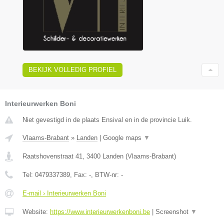
BEKIJK VOLLEDIG PROFIEL
Interieurwerken Boni
Niet gevestigd in de plaats Ensival en in de provincie Luik.
Vlaams-Brabant
»
Landen
|
Google maps
▼
Raatshovenstraat 41
,
3400
Landen
(
Vlaams-Brabant
)
Tel:
0479337389
, Fax:
-
, BTW-nr:
-
E-mail › Interieurwerken Boni
Website:
https://www.interieurwerkenboni.be
|
Screenshot
▼