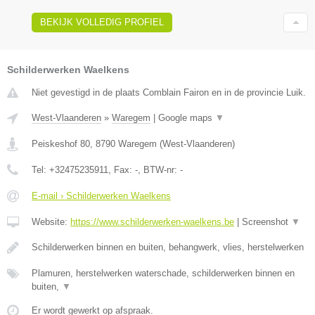
BEKIJK VOLLEDIG PROFIEL
Schilderwerken Waelkens
Niet gevestigd in de plaats Comblain Fairon en in de provincie Luik.
West-Vlaanderen
»
Waregem
|
Google maps
▼
Peiskeshof 80
,
8790
Waregem
(
West-Vlaanderen
)
Tel:
+32475235911
, Fax:
-
, BTW-nr:
-
E-mail › Schilderwerken Waelkens
Website:
https://www.schilderwerken-waelkens.be
|
Screenshot
▼
Schilderwerken binnen en buiten, behangwerk, vlies, herstelwerken
Plamuren, herstelwerken waterschade, schilderwerken binnen en
buiten,
▼
Er wordt gewerkt op afspraak.