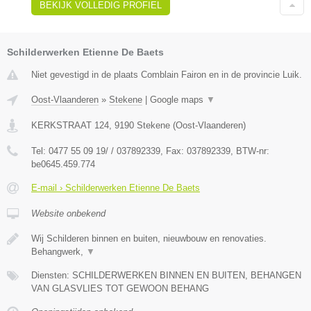
BEKIJK VOLLEDIG PROFIEL
Schilderwerken Etienne De Baets
Niet gevestigd in de plaats Comblain Fairon en in de provincie Luik.
Oost-Vlaanderen
»
Stekene
|
Google maps
▼
KERKSTRAAT 124
,
9190
Stekene
(
Oost-Vlaanderen
)
Tel:
0477 55 09 19/ / 037892339
, Fax:
037892339
, BTW-nr:
be0645.459.774
E-mail › Schilderwerken Etienne De Baets
Website onbekend
Wij Schilderen binnen en buiten, nieuwbouw en renovaties.
Behangwerk,
▼
Diensten: SCHILDERWERKEN BINNEN EN BUITEN, BEHANGEN
VAN GLASVLIES TOT GEWOON BEHANG