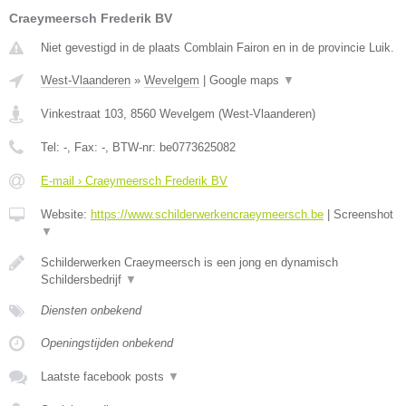
Craeymeersch Frederik BV
Niet gevestigd in de plaats Comblain Fairon en in de provincie Luik.
West-Vlaanderen
»
Wevelgem
|
Google maps
▼
Vinkestraat 103
,
8560
Wevelgem
(
West-Vlaanderen
)
Tel:
-
, Fax:
-
, BTW-nr:
be0773625082
E-mail › Craeymeersch Frederik BV
Website:
https://www.schilderwerkencraeymeersch.be
|
Screenshot
▼
Schilderwerken Craeymeersch is een jong en dynamisch
Schildersbedrijf
▼
Diensten onbekend
Openingstijden onbekend
Laatste facebook posts
▼