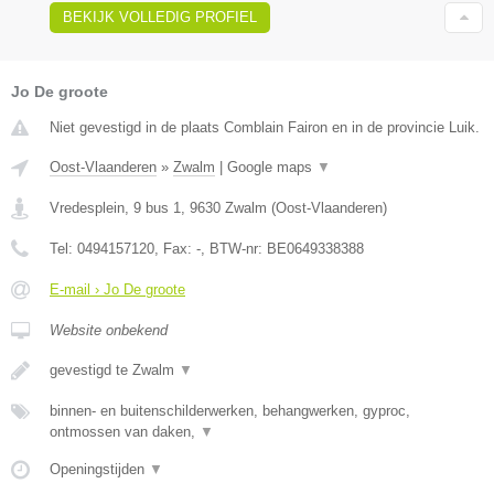
BEKIJK VOLLEDIG PROFIEL
Jo De groote
Niet gevestigd in de plaats Comblain Fairon en in de provincie Luik.
Oost-Vlaanderen
»
Zwalm
|
Google maps
▼
Vredesplein, 9 bus 1
,
9630
Zwalm
(
Oost-Vlaanderen
)
Tel:
0494157120
, Fax:
-
, BTW-nr:
BE0649338388
E-mail › Jo De groote
Website onbekend
gevestigd te Zwalm
▼
binnen- en buitenschilderwerken, behangwerken, gyproc,
ontmossen van daken,
▼
Openingstijden
▼