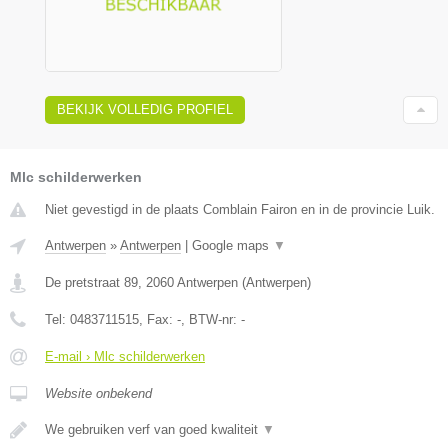
BEKIJK VOLLEDIG PROFIEL
Mlc schilderwerken
Niet gevestigd in de plaats Comblain Fairon en in de provincie Luik.
Antwerpen
»
Antwerpen
|
Google maps
▼
De pretstraat 89
,
2060
Antwerpen
(
Antwerpen
)
Tel:
0483711515
, Fax:
-
, BTW-nr:
-
E-mail › Mlc schilderwerken
Website onbekend
We gebruiken verf van goed kwaliteit
▼