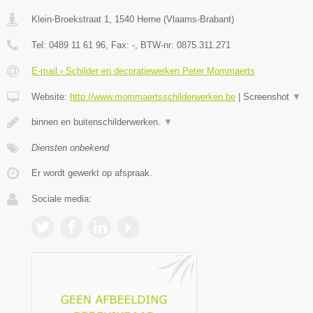
Klein-Broekstraat 1
,
1540
Herne
(
Vlaams-Brabant
)
Tel:
0489 11 61 96
, Fax:
-
, BTW-nr:
0875.311.271
E-mail › Schilder en decoratiewerken Peter Mommaerts
Website:
http://www.mommaertsschilderwerken.be
|
Screenshot
▼
binnen en buitenschilderwerken.
▼
Diensten onbekend
Er wordt gewerkt op afspraak.
Sociale media: