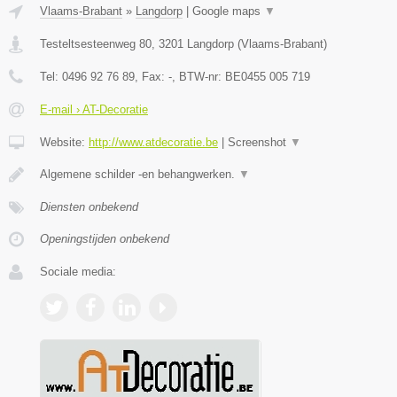
Vlaams-Brabant
»
Langdorp
|
Google maps
▼
Testeltsesteenweg 80
,
3201
Langdorp
(
Vlaams-Brabant
)
Tel:
0496 92 76 89
, Fax:
-
, BTW-nr:
BE0455 005 719
E-mail › AT-Decoratie
Website:
http://www.atdecoratie.be
|
Screenshot
▼
Algemene schilder -en behangwerken.
▼
Diensten onbekend
Openingstijden onbekend
Sociale media: