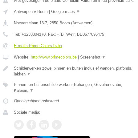
Niet gevestigd in de plaats Comblain Fairon en in de provincie Luik.
Antwerpen
»
Boom
|
Google maps
▼
Noeverselaan 13-7
,
2850
Boom
(
Antwerpen
)
Tel:
+3238304170
, Fax:
-
, BTW-nr:
BE0677896475
E-mail › Prime Colors bvba
Website:
http://www.primecolors.be
|
Screenshot
▼
Schilderwerken zowel binnen en buiten inclusief wanden, plafonds,
lakken
▼
Binnen- en buitenschilderwerken, Behangen, Gevelrenovatie,
Kaleien,
▼
Openingstijden onbekend
Sociale media: