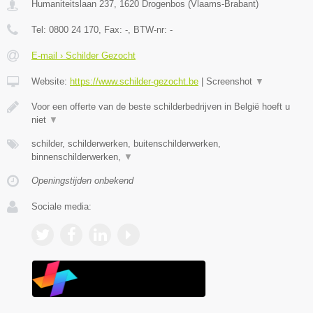
Humaniteitslaan 237
,
1620
Drogenbos
(
Vlaams-Brabant
)
Tel:
0800 24 170
, Fax:
-
, BTW-nr:
-
E-mail › Schilder Gezocht
Website:
https://www.schilder-gezocht.be
|
Screenshot
▼
Voor een offerte van de beste schilderbedrijven in België hoeft u
niet
▼
schilder, schilderwerken, buitenschilderwerken,
binnenschilderwerken,
▼
Openingstijden onbekend
Sociale media: