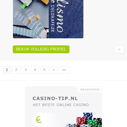
BEKIJK VOLLEDIG PROFIEL
1
2
3
4
5
»
»»