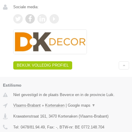
Sociale media:
BEKIJK VOLLEDIG PROFIEL
Estilismo
Niet gevestigd in de plaats Beverce en in de provincie Luik.
Vlaams-Brabant
»
Kortenaken
|
Google maps
▼
Krawatenstraat 161
,
3470
Kortenaken
(
Vlaams-Brabant
)
Tel:
0478/81.94.49
, Fax:
-
, BTW-nr:
BE 0772.148.704