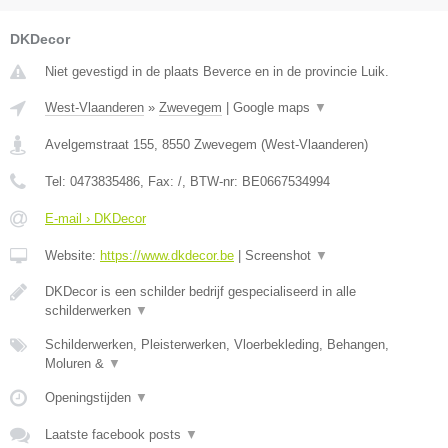
DKDecor
Niet gevestigd in de plaats Beverce en in de provincie Luik.
West-Vlaanderen
»
Zwevegem
|
Google maps
▼
Avelgemstraat 155
,
8550
Zwevegem
(
West-Vlaanderen
)
Tel:
0473835486
, Fax:
/
, BTW-nr:
BE0667534994
E-mail › DKDecor
Website:
https://www.dkdecor.be
|
Screenshot
▼
DKDecor is een schilder bedrijf gespecialiseerd in alle
schilderwerken
▼
Schilderwerken, Pleisterwerken, Vloerbekleding, Behangen,
Moluren &
▼
Openingstijden
▼
Laatste facebook posts
▼