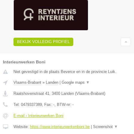
BEKIJK VOLLEDIG PROFIEL
Interieurwerken Boni
Niet gevestigd in de plaats Beverce en in de provincie Luik.
Vlaams-Brabant
»
Landen
|
Google maps
▼
Raatshovenstraat 41
,
3400
Landen
(
Vlaams-Brabant
)
Tel:
0479337389
, Fax:
-
, BTW-nr:
-
E-mail › Interieurwerken Boni
Website:
https://www.interieurwerkenboni.be
|
Screenshot
▼