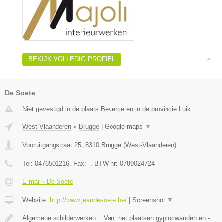
BEKIJK VOLLEDIG PROFIEL
De Soete
Niet gevestigd in de plaats Beverce en in de provincie Luik.
West-Vlaanderen
»
Brugge
|
Google maps
▼
Vooruitgangstraat 25
,
8310
Brugge
(
West-Vlaanderen
)
Tel:
0476501216
, Fax:
-
, BTW-nr:
0789024724
E-mail › De Soete
Website:
http://www.jeandesoete.be/
|
Screenshot
▼
Algemene schilderwerken....Van: het plaatsen gyprocwanden en -