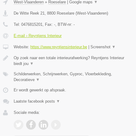
West-Vlaanderen
»
Roeselare
|
Google maps
▼
De Witte Reek 21
,
8800
Roeselare
(
West-Vlaanderen
)
Tel:
0476815201
, Fax:
-
, BTW-nr:
-
E-mail › Reyntjens Interieur
Website:
https://www.reyntjensinterieur.be
|
Screenshot
▼
Op zoek naar een totale interieurafwerking? Reyntjens Interieur
biedt jou
▼
Schilderwerken, Schrijnwerken, Gyproc, Vloerbekleding,
Decoratieve
▼
Er wordt gewerkt op afspraak.
Laatste facebook posts
▼
Sociale media: