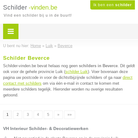
Ik ben een
schilder
Schilder
-vinden.be
Vind een schilder bij u in de buurt!
U bent nu hier:
Home
»
Luik
»
Beverce
Schilder Beverce
Schilder-vinden.be bevat helaas nog geen
schilders in Beverce
. Dit geldt
ook voor de gehele provincie Luik (
schilder Luik
). Voer bovenaan deze
pagina uw postcode in voor de dichtstbijzijnde schilders of ga naar
direct
contact met schilders
om via één e-mail in contact te komen met
meerdere schilders tegelijk. Hieronder worden nu overige resultaten
getoond.
1
2
3
4
5
»
»»
VH Interieur Schilder- & Decoratiewerken