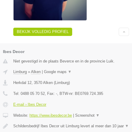
BEKIJK VOLLEDIG PROFIEL
Ibes Decor
Niet gevestigd in de plaats Beverce en in de provincie Luik.
Limburg
»
Alken
|
Google maps
▼
Herkdal 12
,
3570
Alken
(
Limburg
)
Tel:
0488 05 70 52
, Fax:
-
, BTW-nr:
BE0769.724.395
E-mail › Ibes Decor
Website:
https://www.ibesdecor.be
|
Screenshot
▼
Schildersbedrijf Ibes Decor uit Limburg levert al meer dan 10 jaar
▼