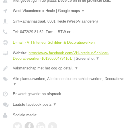
Niet gevestigd in de plaats Beverce en in de provincie Luik.
West-Vlaanderen
»
Heule
|
Google maps
▼
Sint-katharinastraat
,
8501
Heule
(
West-Vlaanderen
)
Tel:
0472/29.81.52
, Fax:
-
, BTW-nr:
-
E-mail › VH Interieur Schilder- & Decoratiewerken
Website:
https://www.facebook.com/VH-interieur-Schilder-
Decoratiewerken-101965504794161/
|
Screenshot
▼
Vakmanschap met het oog op detail.
▼
Alle plamuurwerken, Alle binnen-buiten schilderwerken, Decoratieve
▼
Er wordt gewerkt op afspraak.
Laatste facebook posts
▼
Sociale media: