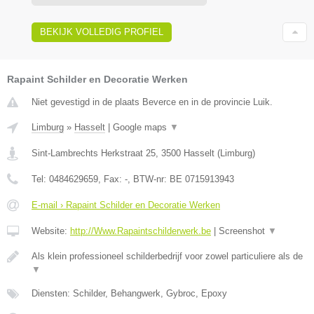
BEKIJK VOLLEDIG PROFIEL
Rapaint Schilder en Decoratie Werken
Niet gevestigd in de plaats Beverce en in de provincie Luik.
Limburg
»
Hasselt
|
Google maps
▼
Sint-Lambrechts Herkstraat 25
,
3500
Hasselt
(
Limburg
)
Tel:
0484629659
, Fax:
-
, BTW-nr:
BE 0715913943
E-mail › Rapaint Schilder en Decoratie Werken
Website:
http://Www.Rapaintschilderwerk.be
|
Screenshot
▼
Als klein professioneel schilderbedrijf voor zowel particuliere als de
▼
Diensten: Schilder, Behangwerk, Gybroc, Epoxy