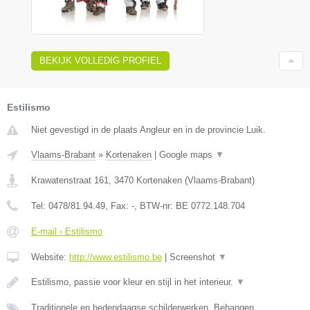
BEKIJK VOLLEDIG PROFIEL
Estilismo
Niet gevestigd in de plaats Angleur en in de provincie Luik.
Vlaams-Brabant
»
Kortenaken
|
Google maps
▼
Krawatenstraat 161
,
3470
Kortenaken
(
Vlaams-Brabant
)
Tel:
0478/81.94.49
, Fax:
-
, BTW-nr:
BE 0772.148.704
E-mail › Estilismo
Website:
http://www.estilismo.be
|
Screenshot
▼
Estilismo, passie voor kleur en stijl in het interieur.
▼
Traditionele en hedendaagse schilderwerken, Behangen,