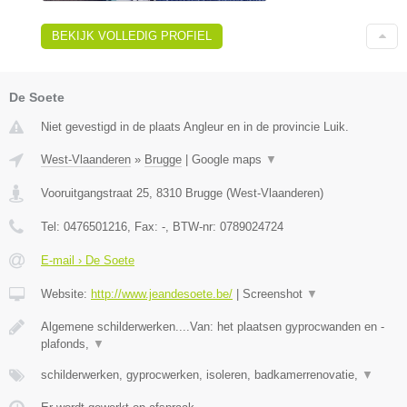
BEKIJK VOLLEDIG PROFIEL
De Soete
Niet gevestigd in de plaats Angleur en in de provincie Luik.
West-Vlaanderen
»
Brugge
|
Google maps
▼
Vooruitgangstraat 25
,
8310
Brugge
(
West-Vlaanderen
)
Tel:
0476501216
, Fax:
-
, BTW-nr:
0789024724
E-mail › De Soete
Website:
http://www.jeandesoete.be/
|
Screenshot
▼
Algemene schilderwerken....Van: het plaatsen gyprocwanden en -
plafonds,
▼
schilderwerken, gyprocwerken, isoleren, badkamerrenovatie,
▼