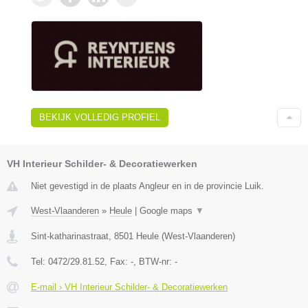
BEKIJK VOLLEDIG PROFIEL
VH Interieur Schilder- & Decoratiewerken
Niet gevestigd in de plaats Angleur en in de provincie Luik.
West-Vlaanderen
»
Heule
|
Google maps
▼
Sint-katharinastraat
,
8501
Heule
(
West-Vlaanderen
)
Tel:
0472/29.81.52
, Fax:
-
, BTW-nr:
-
E-mail › VH Interieur Schilder- & Decoratiewerken