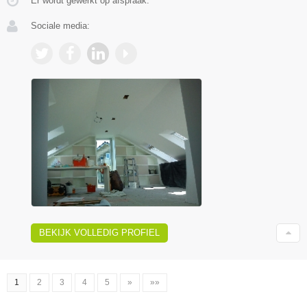
Er wordt gewerkt op afspraak.
Sociale media:
BEKIJK VOLLEDIG PROFIEL
1
2
3
4
5
»
»»