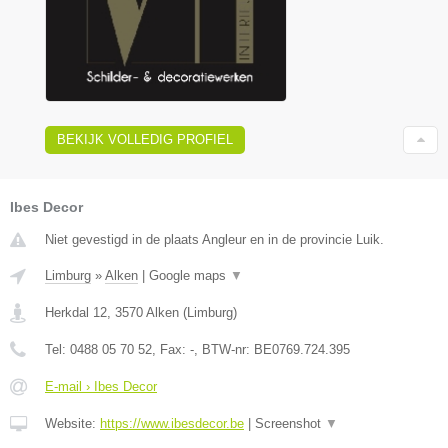
BEKIJK VOLLEDIG PROFIEL
Ibes Decor
Niet gevestigd in de plaats Angleur en in de provincie Luik.
Limburg
»
Alken
|
Google maps
▼
Herkdal 12
,
3570
Alken
(
Limburg
)
Tel:
0488 05 70 52
, Fax:
-
, BTW-nr:
BE0769.724.395
E-mail › Ibes Decor
Website:
https://www.ibesdecor.be
|
Screenshot
▼