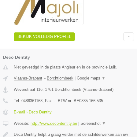
BEKIJK VOLLEDIG PROFIEL
Deco Dentity
Niet gevestigd in de plaats Angleur en in de provincie Luik.
Vlaams-Brabant
»
Borchtlombeek
|
Google maps
▼
Weverstraat 116
,
1761
Borchtlombeek
(
Vlaams-Brabant
)
Tel:
0486361168
, Fax:
-
, BTW-nr:
BE0835.166.535
E-mail › Deco Dentity
Website:
http://www.deco-dentity.be
|
Screenshot
▼
Deco Dentity helpt u graag verder met de schilderwerken aan uw