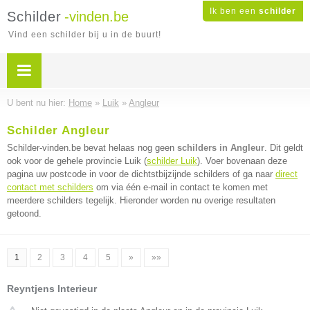
Ik ben een
schilder
Schilder
-vinden.be
Vind een schilder bij u in de buurt!
U bent nu hier:
Home
»
Luik
»
Angleur
Schilder Angleur
Schilder-vinden.be bevat helaas nog geen
schilders in Angleur
. Dit geldt
ook voor de gehele provincie Luik (
schilder Luik
). Voer bovenaan deze
pagina uw postcode in voor de dichtstbijzijnde schilders of ga naar
direct
contact met schilders
om via één e-mail in contact te komen met
meerdere schilders tegelijk. Hieronder worden nu overige resultaten
getoond.
1
2
3
4
5
»
»»
Reyntjens Interieur