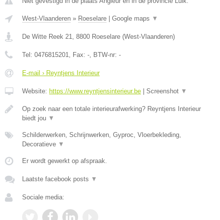
Niet gevestigd in de plaats Angleur en in de provincie Luik.
West-Vlaanderen
»
Roeselare
|
Google maps
▼
De Witte Reek 21
,
8800
Roeselare
(
West-Vlaanderen
)
Tel:
0476815201
, Fax:
-
, BTW-nr:
-
E-mail › Reyntjens Interieur
Website:
https://www.reyntjensinterieur.be
|
Screenshot
▼
Op zoek naar een totale interieurafwerking? Reyntjens Interieur
biedt jou
▼
Schilderwerken, Schrijnwerken, Gyproc, Vloerbekleding,
Decoratieve
▼
Er wordt gewerkt op afspraak.
Laatste facebook posts
▼
Sociale media: