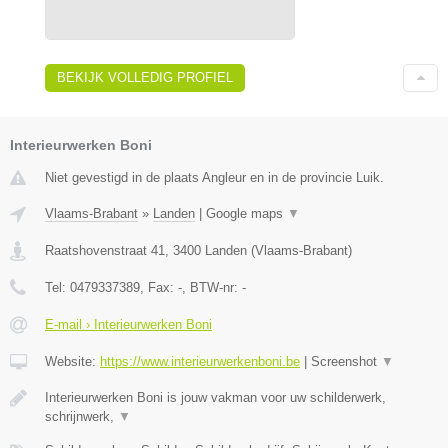
BEKIJK VOLLEDIG PROFIEL
Interieurwerken Boni
Niet gevestigd in de plaats Angleur en in de provincie Luik.
Vlaams-Brabant
»
Landen
|
Google maps
▼
Raatshovenstraat 41
,
3400
Landen
(
Vlaams-Brabant
)
Tel:
0479337389
, Fax:
-
, BTW-nr:
-
E-mail › Interieurwerken Boni
Website:
https://www.interieurwerkenboni.be
|
Screenshot
▼
Interieurwerken Boni is jouw vakman voor uw schilderwerk,
schrijnwerk,
▼