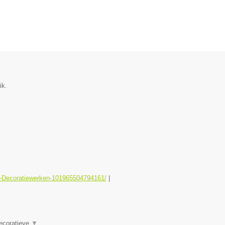
ik.
er-Decoratiewerken-101965504794161/
|
Decoratieve
▼