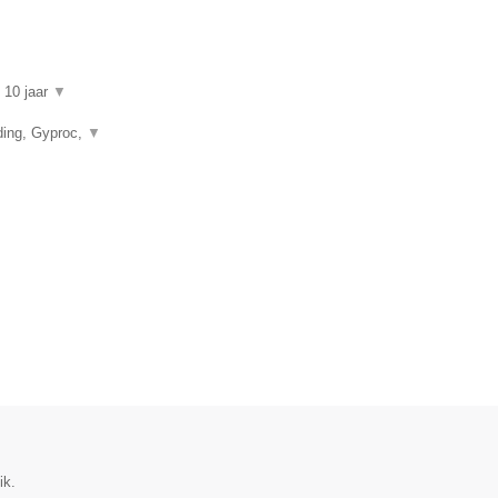
n 10 jaar
▼
ding, Gyproc,
▼
ik.