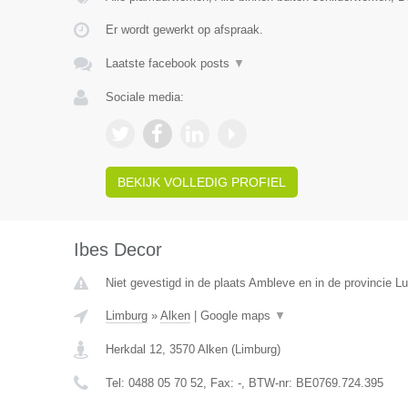
Er wordt gewerkt op afspraak.
Laatste facebook posts
▼
Sociale media:
BEKIJK VOLLEDIG PROFIEL
Ibes Decor
Niet gevestigd in de plaats Ambleve en in de provincie Lu
Limburg
»
Alken
|
Google maps
▼
Herkdal 12
,
3570
Alken
(
Limburg
)
Tel:
0488 05 70 52
, Fax:
-
, BTW-nr:
BE0769.724.395