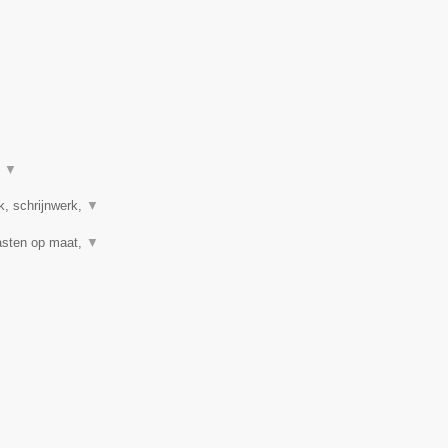
t
▼
k, schrijnwerk,
▼
Kasten op maat,
▼