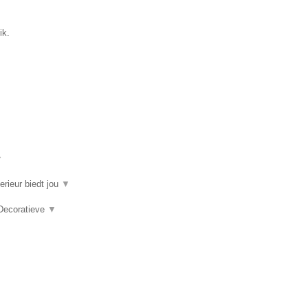
ik.
▼
erieur biedt jou
▼
 Decoratieve
▼