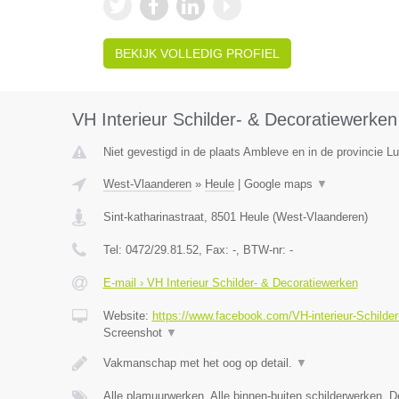
BEKIJK VOLLEDIG PROFIEL
VH Interieur Schilder- & Decoratiewerken
Niet gevestigd in de plaats Ambleve en in de provincie Lu
West-Vlaanderen
»
Heule
|
Google maps
▼
Sint-katharinastraat
,
8501
Heule
(
West-Vlaanderen
)
Tel:
0472/29.81.52
, Fax:
-
, BTW-nr:
-
E-mail › VH Interieur Schilder- & Decoratiewerken
Website:
https://www.facebook.com/VH-interieur-Schild
Screenshot
▼
Vakmanschap met het oog op detail.
▼
Alle plamuurwerken, Alle binnen-buiten schilderwerken, 