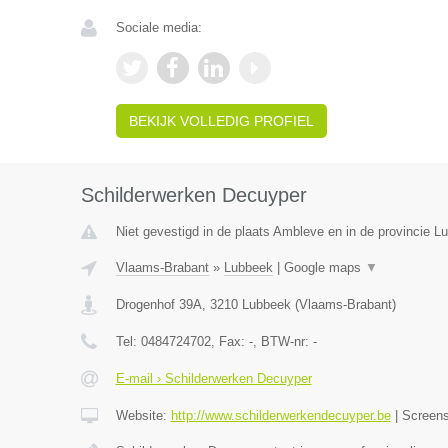
Sociale media:
BEKIJK VOLLEDIG PROFIEL
Schilderwerken Decuyper
Niet gevestigd in de plaats Ambleve en in de provincie Lu
Vlaams-Brabant
»
Lubbeek
|
Google maps
▼
Drogenhof 39A
,
3210
Lubbeek
(
Vlaams-Brabant
)
Tel:
0484724702
, Fax:
-
, BTW-nr:
-
E-mail › Schilderwerken Decuyper
Website:
http://www.schilderwerkendecuyper.be
|
Screen