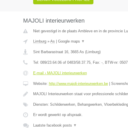
MAJOLI interieurwerken
Niet gevestigd in de plaats Ambleve en in de provincie Lu
Limburg
»
As
|
Google maps
▼
Sint Barbarastraat 16
,
3665
As
(
Limburg
)
Tel:
089/23.64.06 of 0483/58.37.75
, Fax:
-
, BTW-nr:
0507
E-mail › MAJOLI interieurwerken
Website:
http://www.majoli-interieurwerken.be
|
Screensh
MAJOLI Interieurwerken staat voor professionele schilde
Diensten: Schilderwerken, Behangwerken, Vloerbekledin
Er wordt gewerkt op afspraak.
Laatste facebook posts
▼