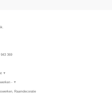
ik.
 943 369
ot
▼
rwerken -
▼
gswerken, Raamdecoratie