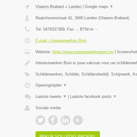
Vlaams-Brabant
»
Landen
|
Google maps
▼
Raatshovenstraat 41
,
3400
Landen
(
Vlaams-Brabant
)
Tel:
0479337389
, Fax:
-
, BTW-nr:
-
E-mail › Interieurwerken Boni
Website:
https://www.interieurwerkenboni.be
|
Screensho
Interieurwerken Boni is jouw vakman voor uw schilderwer
Schilderwerken, Schilder, Schildersbedrijf, Schijnwerk, 
Openingstijden
▼
Laatste tweets
▼
|
Laatste facebook posts
▼
Sociale media:
BEKIJK VOLLEDIG PROFIEL