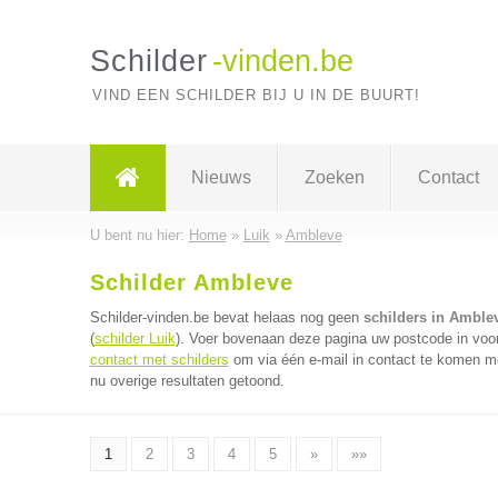
Schilder
-vinden.be
VIND EEN SCHILDER BIJ U IN DE BUURT!
Nieuws
Zoeken
Contact
U bent nu hier:
Home
»
Luik
»
Ambleve
Schilder Ambleve
Schilder-vinden.be bevat helaas nog geen
schilders in Amble
(
schilder Luik
). Voer bovenaan deze pagina uw postcode in voor 
contact met schilders
om via één e-mail in contact te komen me
nu overige resultaten getoond.
1
2
3
4
5
»
»»