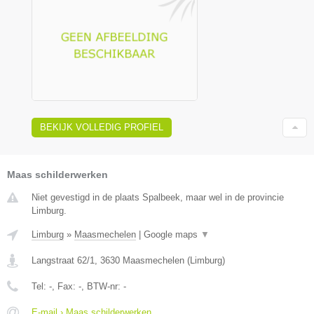
BEKIJK VOLLEDIG PROFIEL
Maas schilderwerken
Niet gevestigd in de plaats Spalbeek, maar wel in de provincie
Limburg.
Limburg
»
Maasmechelen
|
Google maps
▼
Langstraat 62/1
,
3630
Maasmechelen
(
Limburg
)
Tel:
-
, Fax:
-
, BTW-nr:
-
E-mail › Maas schilderwerken