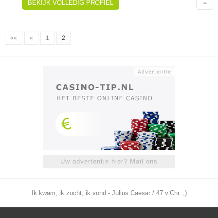
BEKIJK VOLLEDIG PROFIEL
««
«
1
2
Uw advertentie hier? Mail ons
Ik kwam, ik zocht, ik vond - Julius Caesar / 47 v.Chr. ;)