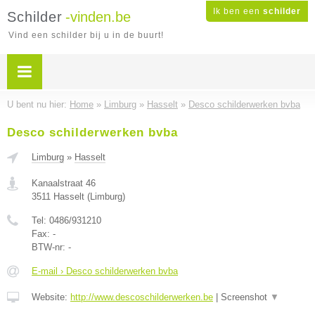
Ik ben een
schilder
Schilder
-vinden.be
Vind een schilder bij u in de buurt!
U bent nu hier:
Home
»
Limburg
»
Hasselt
»
Desco schilderwerken bvba
Desco schilderwerken bvba
Limburg
»
Hasselt
Kanaalstraat 46
3511
Hasselt
(
Limburg
)
Tel:
0486/931210
Fax:
-
BTW-nr:
-
E-mail › Desco schilderwerken bvba
Website:
http://www.descoschilderwerken.be
|
Screenshot
▼