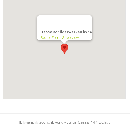
Desco schilderwerken bvba
Route
,
Zoom
,
Streetview
Ik kwam, ik zocht, ik vond - Julius Caesar / 47 v.Chr. ;)