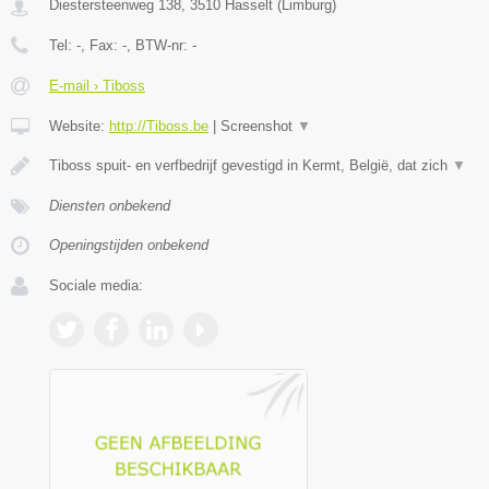
Diestersteenweg 138
,
3510
Hasselt
(
Limburg
)
Tel:
-
, Fax:
-
, BTW-nr:
-
E-mail › Tiboss
Website:
http://Tiboss.be
|
Screenshot
▼
Tiboss spuit- en verfbedrijf gevestigd in Kermt, België, dat zich
▼
Diensten onbekend
Openingstijden onbekend
Sociale media: