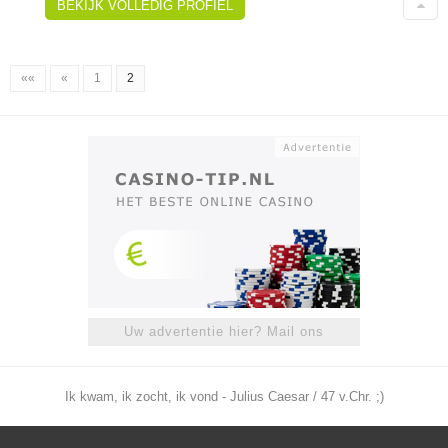
BEKIJK VOLLEDIG PROFIEL
««
«
1
2
Uw advertentie hier? Mail ons
Ik kwam, ik zocht, ik vond - Julius Caesar / 47 v.Chr. ;)