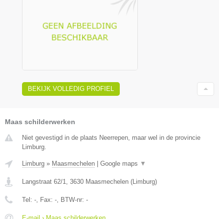
BEKIJK VOLLEDIG PROFIEL
Maas schilderwerken
Niet gevestigd in de plaats Neerrepen, maar wel in de provincie
Limburg.
Limburg
»
Maasmechelen
|
Google maps
▼
Langstraat 62/1
,
3630
Maasmechelen
(
Limburg
)
Tel:
-
, Fax:
-
, BTW-nr:
-
E-mail › Maas schilderwerken