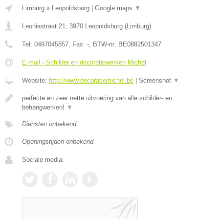
Limburg
»
Leopoldsburg
|
Google maps
▼
Leoniastraat 21
,
3970
Leopoldsburg
(
Limburg
)
Tel:
0497045857
, Fax:
-
, BTW-nr:
BE0882501347
E-mail › Schilder en decoratiewerken Michel
Website:
http://www.decoratiemichel.be
|
Screenshot
▼
perfecte en zeer nette uitvoering van alle schilder- en
behangwerken!
▼
Diensten onbekend
Openingstijden onbekend
Sociale media: