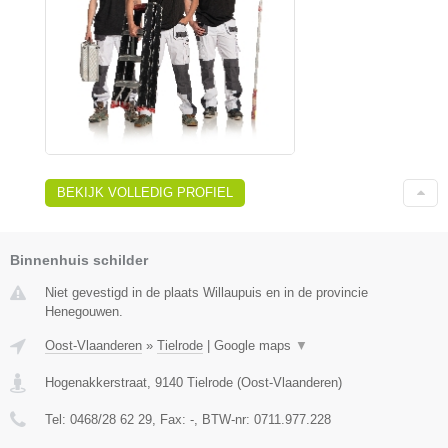
BEKIJK VOLLEDIG PROFIEL
Binnenhuis schilder
Niet gevestigd in de plaats Willaupuis en in de provincie
Henegouwen.
Oost-Vlaanderen
»
Tielrode
|
Google maps
▼
Hogenakkerstraat
,
9140
Tielrode
(
Oost-Vlaanderen
)
Tel:
0468/28 62 29
, Fax:
-
, BTW-nr:
0711.977.228