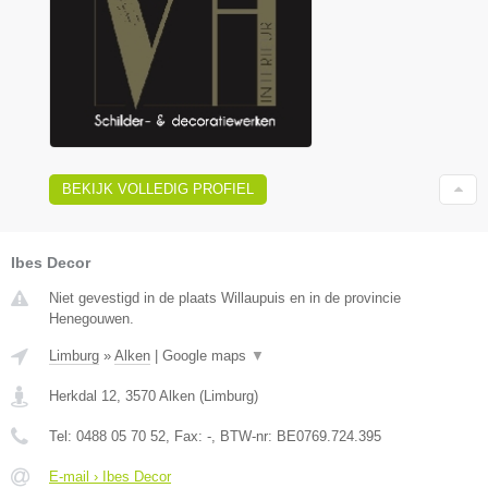
BEKIJK VOLLEDIG PROFIEL
Ibes Decor
Niet gevestigd in de plaats Willaupuis en in de provincie
Henegouwen.
Limburg
»
Alken
|
Google maps
▼
Herkdal 12
,
3570
Alken
(
Limburg
)
Tel:
0488 05 70 52
, Fax:
-
, BTW-nr:
BE0769.724.395
E-mail › Ibes Decor