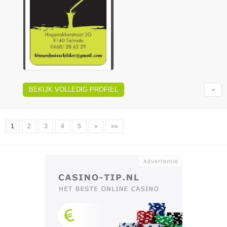
BEKIJK VOLLEDIG PROFIEL
1
2
3
4
5
»
»»