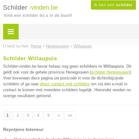
Ik ben een
schilder
Schilder
-vinden.be
Vind een schilder bij u in de buurt!
U bent nu hier:
Home
»
Henegouwen
»
Willaupuis
Schilder Willaupuis
Schilder-vinden.be bevat helaas nog geen
schilders in Willaupuis
. Dit
geldt ook voor de gehele provincie Henegouwen (
schilder Henegouwen
).
Voer bovenaan deze pagina uw postcode in voor de dichtstbijzijnde
schilders of ga naar
direct contact met schilders
om via één e-mail in
contact te komen met meerdere schilders tegelijk. Hieronder worden nu
overige resultaten getoond.
1
2
3
4
5
»
»»
Reyntjens Interieur