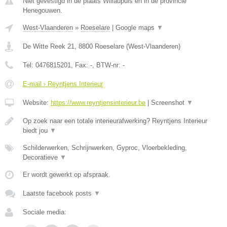
Niet gevestigd in de plaats Willaupuis en in de provincie
Henegouwen.
West-Vlaanderen
»
Roeselare
|
Google maps
▼
De Witte Reek 21
,
8800
Roeselare
(
West-Vlaanderen
)
Tel:
0476815201
, Fax:
-
, BTW-nr:
-
E-mail › Reyntjens Interieur
Website:
https://www.reyntjensinterieur.be
|
Screenshot
▼
Op zoek naar een totale interieurafwerking? Reyntjens Interieur
biedt jou
▼
Schilderwerken, Schrijnwerken, Gyproc, Vloerbekleding,
Decoratieve
▼
Er wordt gewerkt op afspraak.
Laatste facebook posts
▼
Sociale media: