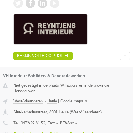
BEKIJK VOLLEDIG PROFIEL
VH Interieur Schilder- & Decoratiewerken
Niet gevestigd in de plaats Willaupuis en in de provincie
Henegouwen.
West-Vlaanderen
»
Heule
|
Google maps
▼
Sint-katharinastraat
,
8501
Heule
(
West-Vlaanderen
)
Tel:
0472/29.81.52
, Fax:
-
, BTW-nr:
-