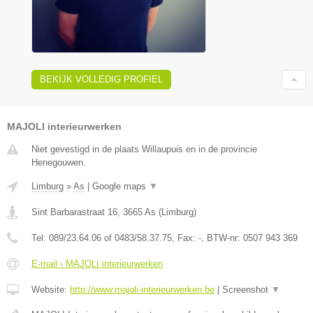
BEKIJK VOLLEDIG PROFIEL
MAJOLI interieurwerken
Niet gevestigd in de plaats Willaupuis en in de provincie
Henegouwen.
Limburg
»
As
|
Google maps
▼
Sint Barbarastraat 16
,
3665
As
(
Limburg
)
Tel:
089/23.64.06 of 0483/58.37.75
, Fax:
-
, BTW-nr:
0507 943 369
E-mail › MAJOLI interieurwerken
Website:
http://www.majoli-interieurwerken.be
|
Screenshot
▼