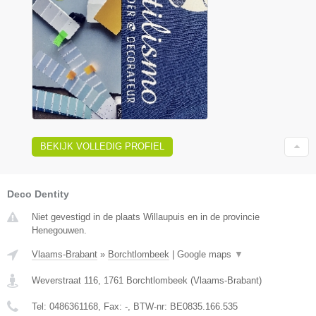
BEKIJK VOLLEDIG PROFIEL
Deco Dentity
Niet gevestigd in de plaats Willaupuis en in de provincie
Henegouwen.
Vlaams-Brabant
»
Borchtlombeek
|
Google maps
▼
Weverstraat 116
,
1761
Borchtlombeek
(
Vlaams-Brabant
)
Tel:
0486361168
, Fax:
-
, BTW-nr:
BE0835.166.535