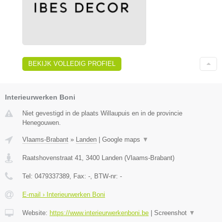
BEKIJK VOLLEDIG PROFIEL
Interieurwerken Boni
Niet gevestigd in de plaats Willaupuis en in de provincie
Henegouwen.
Vlaams-Brabant
»
Landen
|
Google maps
▼
Raatshovenstraat 41
,
3400
Landen
(
Vlaams-Brabant
)
Tel:
0479337389
, Fax:
-
, BTW-nr:
-
E-mail › Interieurwerken Boni
Website:
https://www.interieurwerkenboni.be
|
Screenshot
▼