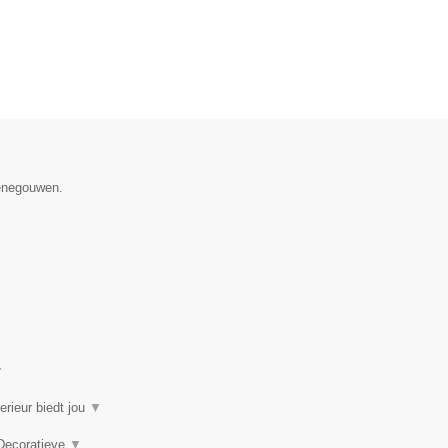
Henegouwen.
▼
erieur biedt jou
▼
 Decoratieve
▼