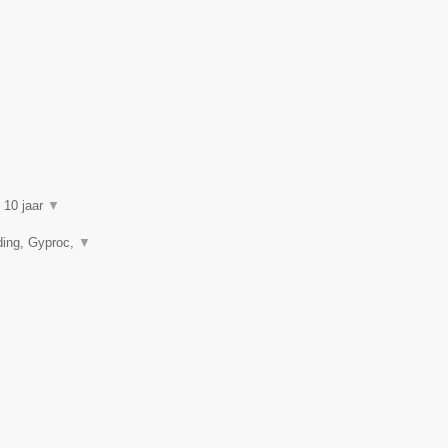
n 10 jaar
▼
ding, Gyproc,
▼