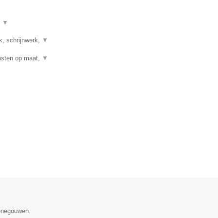
t
▼
k, schrijnwerk,
▼
Kasten op maat,
▼
Henegouwen.