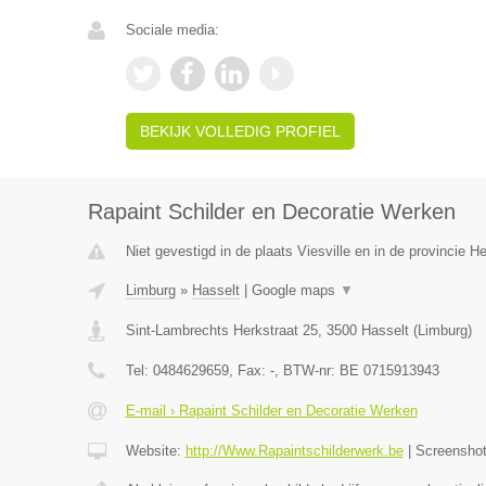
Sociale media:
BEKIJK VOLLEDIG PROFIEL
Rapaint Schilder en Decoratie Werken
Niet gevestigd in de plaats Viesville en in de provincie 
Limburg
»
Hasselt
|
Google maps
▼
Sint-Lambrechts Herkstraat 25
,
3500
Hasselt
(
Limburg
)
Tel:
0484629659
, Fax:
-
, BTW-nr:
BE 0715913943
E-mail › Rapaint Schilder en Decoratie Werken
Website:
http://Www.Rapaintschilderwerk.be
|
Screensho