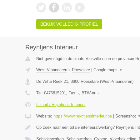
BEKIJK VOLLEDIG PROFIEL
Reyntjens Interieur
Niet gevestigd in de plaats Viesville en in de provincie 
West-Vlaanderen
»
Roeselare
|
Google maps
▼
De Witte Reek 21
,
8800
Roeselare
(
West-Vlaanderen
)
Tel:
0476815201
, Fax:
-
, BTW-nr:
-
E-mail › Reyntjens Interieur
Website:
https://www.reyntjensinterieur.be
|
Screenshot
Op zoek naar een totale interieurafwerking? Reyntjens Int
Schilderwerken, Schrijnwerken, Gyproc, Vloerbekleding,