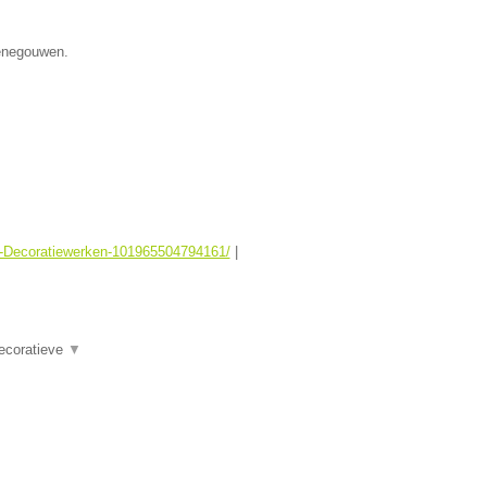
Henegouwen.
er-Decoratiewerken-101965504794161/
|
Decoratieve
▼