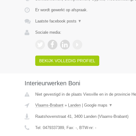
Er wordt gewerkt op afspraak.
Laatste facebook posts
▼
Sociale media:
BEKIJK VOLLEDIG PROFIEL
Interieurwerken Boni
Niet gevestigd in de plaats Viesville en in de provincie 
Vlaams-Brabant
»
Landen
|
Google maps
▼
Raatshovenstraat 41
,
3400
Landen
(
Vlaams-Brabant
)
Tel:
0479337389
, Fax:
-
, BTW-nr:
-