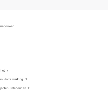
Henegouwen.
shot
▼
en vlotte werking.
▼
ecten, Interieur en
▼