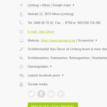
Limburg
»
Alken
|
Google maps
▼
Herkdal 12
,
3570
Alken
(
Limburg
)
Tel:
0488 05 70 52
, Fax:
-
, BTW-nr:
BE0769.724.395
E-mail › Ibes Decor
Website:
https://www.ibesdecor.be
|
Screenshot
▼
Schildersbedrijf Ibes Decor uit Limburg levert al meer da
Schilderwerken, Kaleiwerken, Behangwerken, Vloerbekle
Openingstijden
▼
Laatste facebook posts
▼
Sociale media:
BEKIJK VOLLEDIG PROFIEL