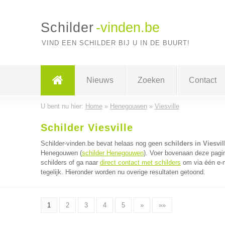
Schilder
-vinden.be
VIND EEN SCHILDER BIJ U IN DE BUURT!
Nieuws
Zoeken
Contact
U bent nu hier:
Home
»
Henegouwen
»
Viesville
Schilder Viesville
Schilder-vinden.be bevat helaas nog geen
schilders in Viesvil
Henegouwen (
schilder Henegouwen
). Voer bovenaan deze pagin
schilders of ga naar
direct contact met schilders
om via één e-m
tegelijk. Hieronder worden nu overige resultaten getoond.
1
2
3
4
5
»
»»