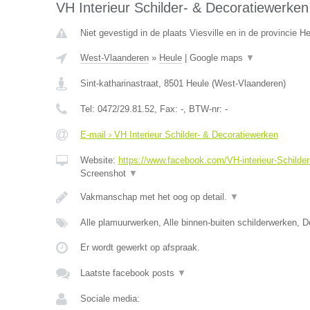
VH Interieur Schilder- & Decoratiewerken
Niet gevestigd in de plaats Viesville en in de provincie 
West-Vlaanderen
»
Heule
|
Google maps
▼
Sint-katharinastraat
,
8501
Heule
(
West-Vlaanderen
)
Tel:
0472/29.81.52
, Fax:
-
, BTW-nr:
-
E-mail › VH Interieur Schilder- & Decoratiewerken
Website:
https://www.facebook.com/VH-interieur-Schild
Screenshot
▼
Vakmanschap met het oog op detail.
▼
Alle plamuurwerken, Alle binnen-buiten schilderwerken, 
Er wordt gewerkt op afspraak.
Laatste facebook posts
▼
Sociale media: