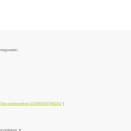
Henegouwen.
er-Decoratiewerken-101965504794161/
|
Decoratieve
▼