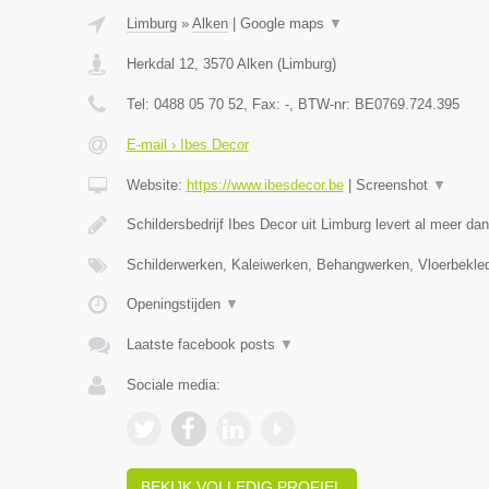
Limburg
»
Alken
|
Google maps
▼
Herkdal 12
,
3570
Alken
(
Limburg
)
Tel:
0488 05 70 52
, Fax:
-
, BTW-nr:
BE0769.724.395
E-mail › Ibes Decor
Website:
https://www.ibesdecor.be
|
Screenshot
▼
Schildersbedrijf Ibes Decor uit Limburg levert al meer da
Schilderwerken, Kaleiwerken, Behangwerken, Vloerbekle
Openingstijden
▼
Laatste facebook posts
▼
Sociale media:
BEKIJK VOLLEDIG PROFIEL