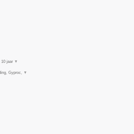
n 10 jaar
▼
ding, Gyproc,
▼