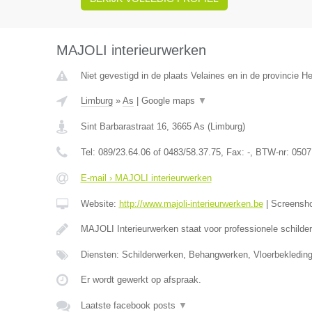
MAJOLI interieurwerken
Niet gevestigd in de plaats Velaines en in de provincie 
Limburg
»
As
|
Google maps
▼
Sint Barbarastraat 16
,
3665
As
(
Limburg
)
Tel:
089/23.64.06 of 0483/58.37.75
, Fax:
-
, BTW-nr:
0507
E-mail › MAJOLI interieurwerken
Website:
http://www.majoli-interieurwerken.be
|
Screensh
MAJOLI Interieurwerken staat voor professionele schilde
Diensten: Schilderwerken, Behangwerken, Vloerbekledin
Er wordt gewerkt op afspraak.
Laatste facebook posts
▼