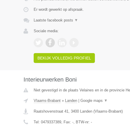
Er wordt gewerkt op afspraak.
Laatste facebook posts
▼
Sociale media:
BEKIJK VOLLEDIG PROFIEL
Interieurwerken Boni
Niet gevestigd in de plaats Velaines en in de provincie 
Vlaams-Brabant
»
Landen
|
Google maps
▼
Raatshovenstraat 41
,
3400
Landen
(
Vlaams-Brabant
)
Tel:
0479337389
, Fax:
-
, BTW-nr:
-