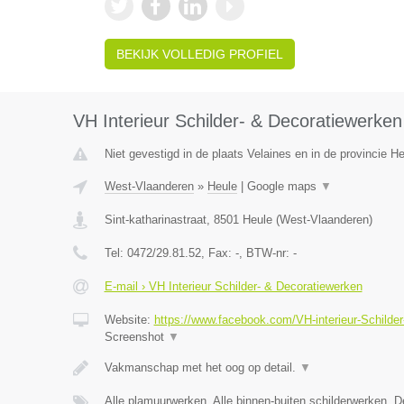
BEKIJK VOLLEDIG PROFIEL
VH Interieur Schilder- & Decoratiewerken
Niet gevestigd in de plaats Velaines en in de provincie 
West-Vlaanderen
»
Heule
|
Google maps
▼
Sint-katharinastraat
,
8501
Heule
(
West-Vlaanderen
)
Tel:
0472/29.81.52
, Fax:
-
, BTW-nr:
-
E-mail › VH Interieur Schilder- & Decoratiewerken
Website:
https://www.facebook.com/VH-interieur-Schild
Screenshot
▼
Vakmanschap met het oog op detail.
▼
Alle plamuurwerken, Alle binnen-buiten schilderwerken, 