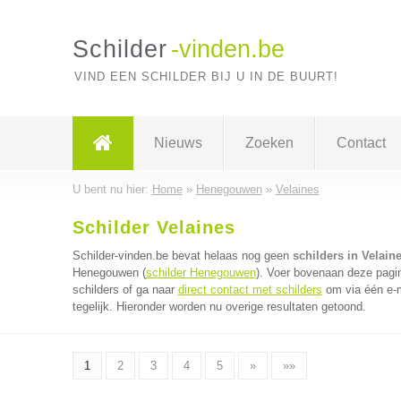
Schilder
-vinden.be
VIND EEN SCHILDER BIJ U IN DE BUURT!
Nieuws
Zoeken
Contact
U bent nu hier:
Home
»
Henegouwen
»
Velaines
Schilder Velaines
Schilder-vinden.be bevat helaas nog geen
schilders in Velain
Henegouwen (
schilder Henegouwen
). Voer bovenaan deze pagin
schilders of ga naar
direct contact met schilders
om via één e-m
tegelijk. Hieronder worden nu overige resultaten getoond.
1
2
3
4
5
»
»»