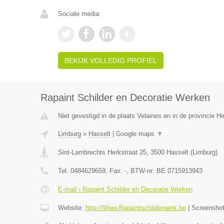
Sociale media:
BEKIJK VOLLEDIG PROFIEL
Rapaint Schilder en Decoratie Werken
Niet gevestigd in de plaats Velaines en in de provincie 
Limburg
»
Hasselt
|
Google maps
▼
Sint-Lambrechts Herkstraat 25
,
3500
Hasselt
(
Limburg
)
Tel:
0484629659
, Fax:
-
, BTW-nr:
BE 0715913943
E-mail › Rapaint Schilder en Decoratie Werken
Website:
http://Www.Rapaintschilderwerk.be
|
Screensho