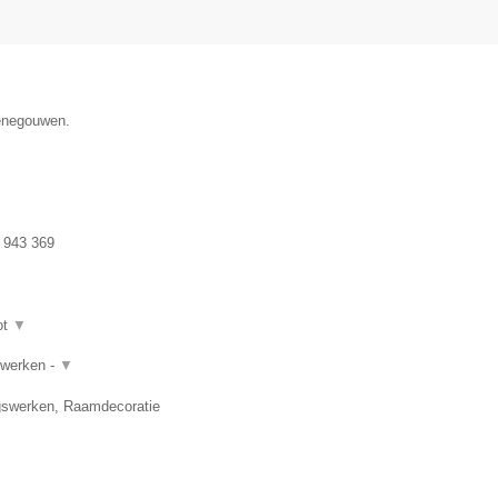
Henegouwen.
 943 369
ot
▼
rwerken -
▼
gswerken, Raamdecoratie