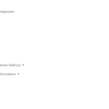
Henegouwen.
▼
erieur biedt jou
▼
 Decoratieve
▼