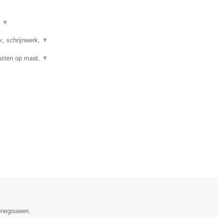
t
▼
k, schrijnwerk,
▼
Kasten op maat,
▼
Henegouwen.