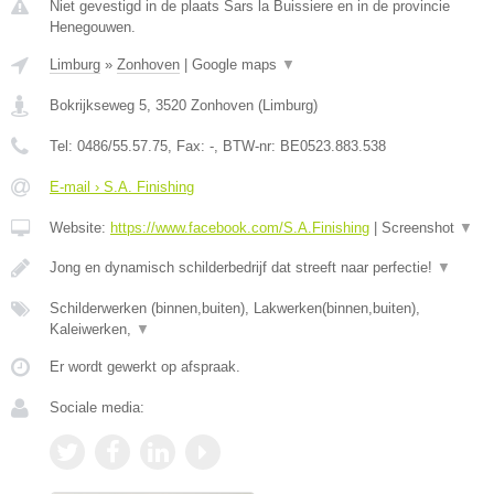
Niet gevestigd in de plaats Sars la Buissiere en in de provincie
Henegouwen.
Limburg
»
Zonhoven
|
Google maps
▼
Bokrijkseweg 5
,
3520
Zonhoven
(
Limburg
)
Tel:
0486/55.57.75
, Fax:
-
, BTW-nr:
BE0523.883.538
E-mail › S.A. Finishing
Website:
https://www.facebook.com/S.A.Finishing
|
Screenshot
▼
Jong en dynamisch schilderbedrijf dat streeft naar perfectie!
▼
Schilderwerken (binnen,buiten), Lakwerken(binnen,buiten),
Kaleiwerken,
▼
Er wordt gewerkt op afspraak.
Sociale media: