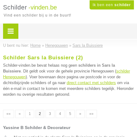
Ik ben een
schilder
Schilder
-vinden.be
Vind een schilder bij u in de buurt!
U bent nu hier:
Home
»
Henegouwen
»
Sars la Buissiere
Schilder Sars la Buissiere (2)
Schilder-vinden.be bevat helaas nog geen
schilders in Sars la
Buissiere
. Dit geldt ook voor de gehele provincie Henegouwen (
schilder
Henegouwen
). Voer bovenaan deze pagina uw postcode in voor de
dichtstbijzijnde schilders of ga naar
direct contact met schilders
om via
één e-mail in contact te komen met meerdere schilders tegelijk. Hieronder
worden nu overige resultaten getoond.
««
«
1
2
3
4
5
»
»»
Yassine B Schilder & Decorateur