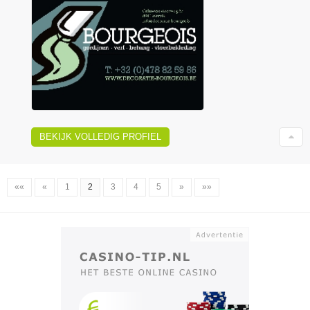
BEKIJK VOLLEDIG PROFIEL
««
«
1
2
3
4
5
»
»»