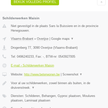
BEKIJK VOLLEDIG PROFIEL
Schilderwerken Maisin
Niet gevestigd in de plaats Sars la Buissiere en in de provincie
Henegouwen.
Vlaams-Brabant
»
Overijse
|
Google maps
▼
Drogenberg 77
,
3090
Overijse
(
Vlaams-Brabant
)
Tel:
0496240233
, Fax:
-
, BTW-nr:
0543927005
E-mail › Schilderwerken Maisin
Website:
http://www.beterwonen.be
|
Screenshot
▼
Voor al uw schilderwerken, zowel binnen als buiten, in de
druivenstreek.
▼
Diensten: Schilderen, Behangen, Gyproc plaatsen, Moulures
plaatsen, Laminaat plaatsen