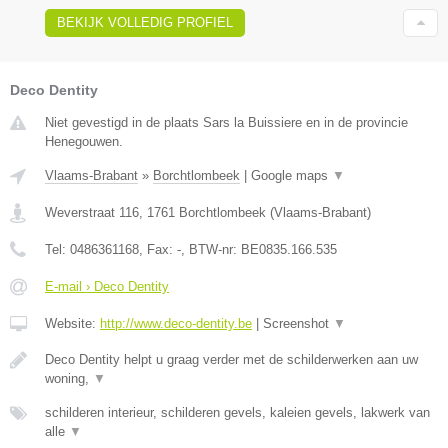
BEKIJK VOLLEDIG PROFIEL
Deco Dentity
Niet gevestigd in de plaats Sars la Buissiere en in de provincie
Henegouwen.
Vlaams-Brabant
»
Borchtlombeek
|
Google maps
▼
Weverstraat 116
,
1761
Borchtlombeek
(
Vlaams-Brabant
)
Tel:
0486361168
, Fax:
-
, BTW-nr:
BE0835.166.535
E-mail › Deco Dentity
Website:
http://www.deco-dentity.be
|
Screenshot
▼
Deco Dentity helpt u graag verder met de schilderwerken aan uw
woning,
▼
schilderen interieur, schilderen gevels, kaleien gevels, lakwerk van
alle
▼