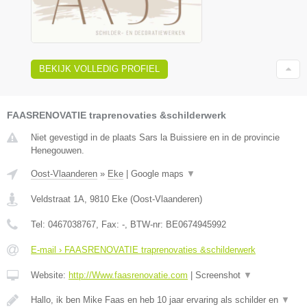
BEKIJK VOLLEDIG PROFIEL
FAASRENOVATIE traprenovaties &schilderwerk
Niet gevestigd in de plaats Sars la Buissiere en in de provincie
Henegouwen.
Oost-Vlaanderen
»
Eke
|
Google maps
▼
Veldstraat 1A
,
9810
Eke
(
Oost-Vlaanderen
)
Tel:
0467038767
, Fax:
-
, BTW-nr:
BE0674945992
E-mail › FAASRENOVATIE traprenovaties &schilderwerk
Website:
http://Www.faasrenovatie.com
|
Screenshot
▼
Hallo, ik ben Mike Faas en heb 10 jaar ervaring als schilder en
▼