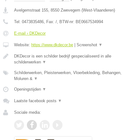
Avelgemstraat 155
,
8550
Zwevegem
(
West-Vlaanderen
)
Tel:
0473835486
, Fax:
/
, BTW-nr:
BE0667534994
E-mail › DKDecor
Website:
https://www.dkdecor.be
|
Screenshot
▼
DKDecor is een schilder bedrijf gespecialiseerd in alle
schilderwerken
▼
Schilderwerken, Pleisterwerken, Vloerbekleding, Behangen,
Moluren &
▼
Openingstijden
▼
Laatste facebook posts
▼
Sociale media: