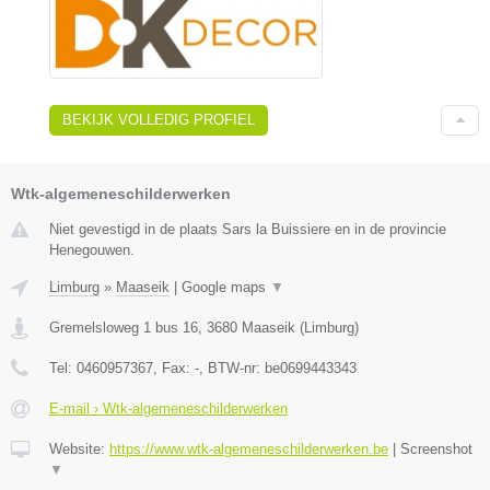
BEKIJK VOLLEDIG PROFIEL
Wtk-algemeneschilderwerken
Niet gevestigd in de plaats Sars la Buissiere en in de provincie
Henegouwen.
Limburg
»
Maaseik
|
Google maps
▼
Gremelsloweg 1 bus 16
,
3680
Maaseik
(
Limburg
)
Tel:
0460957367
, Fax:
-
, BTW-nr:
be0699443343
E-mail › Wtk-algemeneschilderwerken
Website:
https://www.wtk-algemeneschilderwerken.be
|
Screenshot
▼