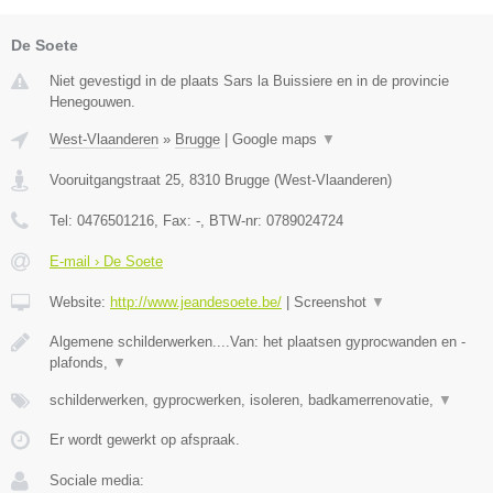
De Soete
Niet gevestigd in de plaats Sars la Buissiere en in de provincie
Henegouwen.
West-Vlaanderen
»
Brugge
|
Google maps
▼
Vooruitgangstraat 25
,
8310
Brugge
(
West-Vlaanderen
)
Tel:
0476501216
, Fax:
-
, BTW-nr:
0789024724
E-mail › De Soete
Website:
http://www.jeandesoete.be/
|
Screenshot
▼
Algemene schilderwerken....Van: het plaatsen gyprocwanden en -
plafonds,
▼
schilderwerken, gyprocwerken, isoleren, badkamerrenovatie,
▼
Er wordt gewerkt op afspraak.
Sociale media: