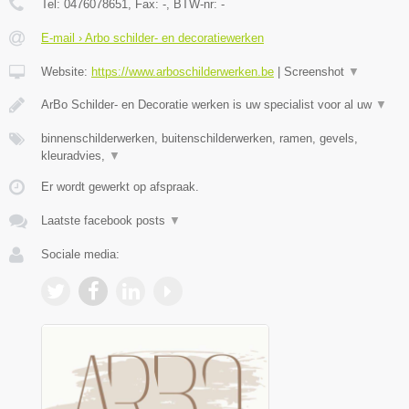
Tel:
0476078651
, Fax:
-
, BTW-nr:
-
E-mail › Arbo schilder- en decoratiewerken
Website:
https://www.arboschilderwerken.be
|
Screenshot
▼
ArBo Schilder- en Decoratie werken is uw specialist voor al uw
▼
binnenschilderwerken, buitenschilderwerken, ramen, gevels,
kleuradvies,
▼
Er wordt gewerkt op afspraak.
Laatste facebook posts
▼
Sociale media: