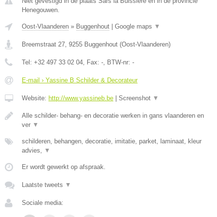
Niet gevestigd in de plaats Sars la Buissiere en in de provincie
Henegouwen.
Oost-Vlaanderen
»
Buggenhout
|
Google maps
▼
Breemstraat 27
,
9255
Buggenhout
(
Oost-Vlaanderen
)
Tel:
+32 497 33 02 04
, Fax:
-
, BTW-nr:
-
E-mail › Yassine B Schilder & Decorateur
Website:
http://www.yassineb.be
|
Screenshot
▼
Alle schilder- behang- en decoratie werken in gans vlaanderen en
ver
▼
schilderen, behangen, decoratie, imitatie, parket, laminaat, kleur
advies,
▼
Er wordt gewerkt op afspraak.
Laatste tweets
▼
Sociale media: