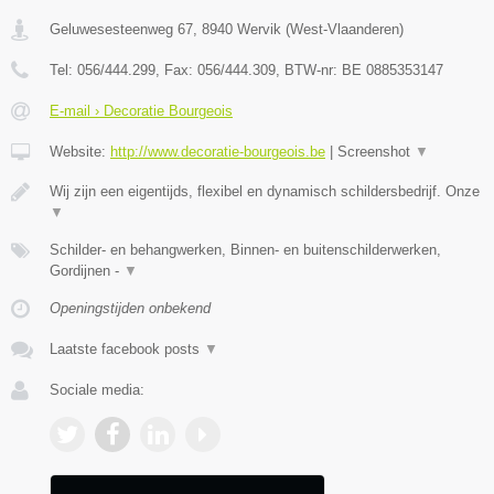
Geluwesesteenweg 67
,
8940
Wervik
(
West-Vlaanderen
)
Tel:
056/444.299
, Fax:
056/444.309
, BTW-nr:
BE 0885353147
E-mail › Decoratie Bourgeois
Website:
http://www.decoratie-bourgeois.be
|
Screenshot
▼
Wij zijn een eigentijds, flexibel en dynamisch schildersbedrijf. Onze
▼
Schilder- en behangwerken, Binnen- en buitenschilderwerken,
Gordijnen -
▼
Openingstijden onbekend
Laatste facebook posts
▼
Sociale media: