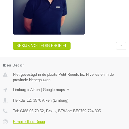
BEKIJK VOLLEDIG PROFIEL
Ibes Decor
Niet gevestigd in de plaats Petit Roeulx lez Nivelles en in de
provincie Henegouwen.
Limburg
»
Alken
|
Google maps
▼
Herkdal 12
,
3570
Alken
(
Limburg
)
Tel:
0488 05 70 52
, Fax:
-
, BTW-nr:
BE0769.724.395
E-mail › Ibes Decor