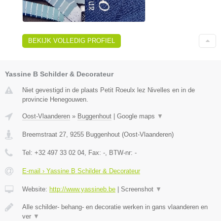
BEKIJK VOLLEDIG PROFIEL
Yassine B Schilder & Decorateur
Niet gevestigd in de plaats Petit Roeulx lez Nivelles en in de
provincie Henegouwen.
Oost-Vlaanderen
»
Buggenhout
|
Google maps
▼
Breemstraat 27
,
9255
Buggenhout
(
Oost-Vlaanderen
)
Tel:
+32 497 33 02 04
, Fax:
-
, BTW-nr:
-
E-mail › Yassine B Schilder & Decorateur
Website:
http://www.yassineb.be
|
Screenshot
▼
Alle schilder- behang- en decoratie werken in gans vlaanderen en
ver
▼