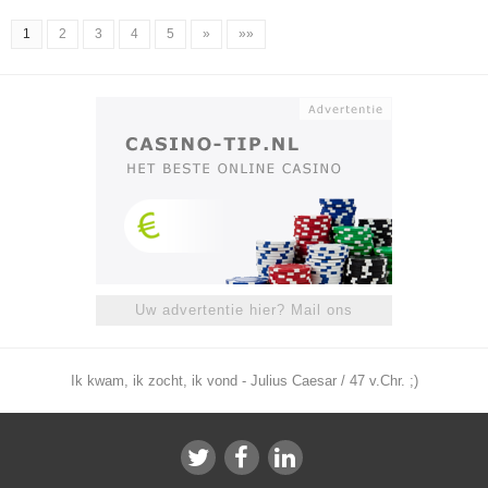
1
2
3
4
5
»
»»
Uw advertentie hier? Mail ons
Ik kwam, ik zocht, ik vond - Julius Caesar / 47 v.Chr. ;)