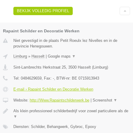
BEKIJK VOLLEDIG PROFIEL
Rapaint Schilder en Decoratie Werken
Niet gevestigd in de plaats Petit Roeulx lez Nivelles en in de
provincie Henegouwen.
Limburg
»
Hasselt
|
Google maps
▼
Sint-Lambrechts Herkstraat 25
,
3500
Hasselt
(
Limburg
)
Tel:
0484629659
, Fax:
-
, BTW-nr:
BE 0715913943
E-mail › Rapaint Schilder en Decoratie Werken
Website:
http://Www.Rapaintschilderwerk.be
|
Screenshot
▼
Als klein professioneel schilderbedrijf voor zowel particuliere als de
▼
Diensten: Schilder, Behangwerk, Gybroc, Epoxy