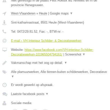
Niet gevestigd in de plaats Petit Roeulx lez Nivelles en in de
provincie Henegouwen.
West-Vlaanderen
»
Heule
|
Google maps
▼
Sint-katharinastraat
,
8501
Heule
(
West-Vlaanderen
)
Tel:
0472/29.81.52
, Fax:
-
, BTW-nr:
-
E-mail › VH Interieur Schilder- & Decoratiewerken
Website:
https://www.facebook.com/VH-interieur-Schilder-
Decoratiewerken-101965504794161/
|
Screenshot
▼
Vakmanschap met het oog op detail.
▼
Alle plamuurwerken, Alle binnen-buiten schilderwerken, Decoratieve
▼
Er wordt gewerkt op afspraak.
Laatste facebook posts
▼
Sociale media: