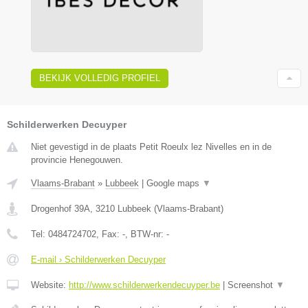
BEKIJK VOLLEDIG PROFIEL
Schilderwerken Decuyper
Niet gevestigd in de plaats Petit Roeulx lez Nivelles en in de
provincie Henegouwen.
Vlaams-Brabant
»
Lubbeek
|
Google maps
▼
Drogenhof 39A
,
3210
Lubbeek
(
Vlaams-Brabant
)
Tel:
0484724702
, Fax:
-
, BTW-nr:
-
E-mail › Schilderwerken Decuyper
Website:
http://www.schilderwerkendecuyper.be
|
Screenshot
▼