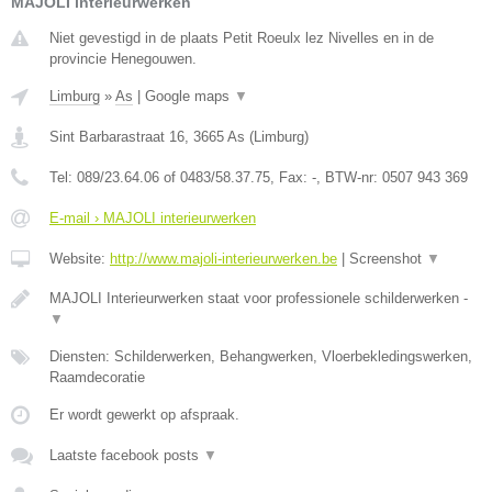
MAJOLI interieurwerken
Niet gevestigd in de plaats Petit Roeulx lez Nivelles en in de
provincie Henegouwen.
Limburg
»
As
|
Google maps
▼
Sint Barbarastraat 16
,
3665
As
(
Limburg
)
Tel:
089/23.64.06 of 0483/58.37.75
, Fax:
-
, BTW-nr:
0507 943 369
E-mail › MAJOLI interieurwerken
Website:
http://www.majoli-interieurwerken.be
|
Screenshot
▼
MAJOLI Interieurwerken staat voor professionele schilderwerken -
▼
Diensten: Schilderwerken, Behangwerken, Vloerbekledingswerken,
Raamdecoratie
Er wordt gewerkt op afspraak.
Laatste facebook posts
▼