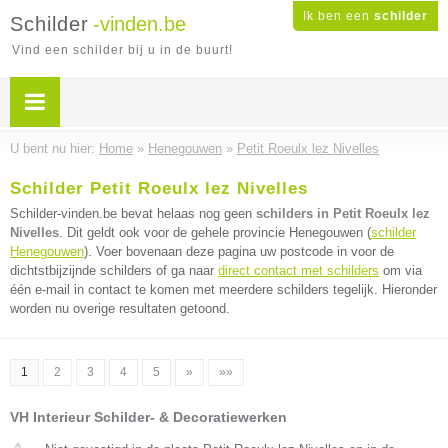
Ik ben een
schilder
Schilder
-vinden.be
Vind een schilder bij u in de buurt!
U bent nu hier:
Home
»
Henegouwen
»
Petit Roeulx lez Nivelles
Schilder Petit Roeulx lez Nivelles
Schilder-vinden.be bevat helaas nog geen
schilders in Petit Roeulx lez
Nivelles
. Dit geldt ook voor de gehele provincie Henegouwen (
schilder
Henegouwen
). Voer bovenaan deze pagina uw postcode in voor de
dichtstbijzijnde schilders of ga naar
direct contact met schilders
om via
één e-mail in contact te komen met meerdere schilders tegelijk. Hieronder
worden nu overige resultaten getoond.
1
2
3
4
5
»
»»
VH Interieur Schilder- & Decoratiewerken