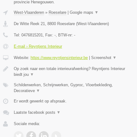
provincie Henegouwen.
West-Vlaanderen
»
Roeselare
|
Google maps
▼
De Witte Reek 21
,
8800
Roeselare
(
West-Vlaanderen
)
Tel:
0476815201
, Fax:
-
, BTW-nr:
-
E-mail › Reyntjens Interieur
Website:
https://www.reyntjensinterieur.be
|
Screenshot
▼
Op zoek naar een totale interieurafwerking? Reyntjens Interieur
biedt jou
▼
Schilderwerken, Schrijnwerken, Gyproc, Vloerbekleding,
Decoratieve
▼
Er wordt gewerkt op afspraak.
Laatste facebook posts
▼
Sociale media: