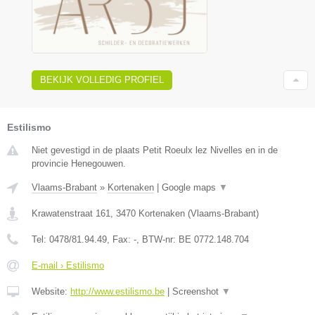
BEKIJK VOLLEDIG PROFIEL
Estilismo
Niet gevestigd in de plaats Petit Roeulx lez Nivelles en in de
provincie Henegouwen.
Vlaams-Brabant
»
Kortenaken
|
Google maps
▼
Krawatenstraat 161
,
3470
Kortenaken
(
Vlaams-Brabant
)
Tel:
0478/81.94.49
, Fax:
-
, BTW-nr:
BE 0772.148.704
E-mail › Estilismo
Website:
http://www.estilismo.be
|
Screenshot
▼