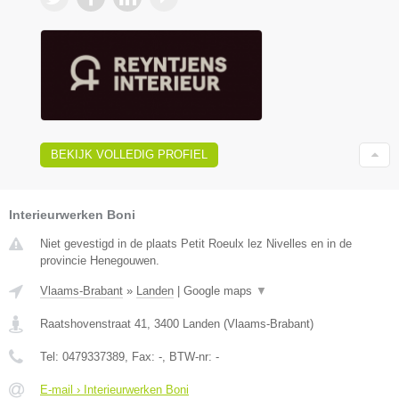
BEKIJK VOLLEDIG PROFIEL
Interieurwerken Boni
Niet gevestigd in de plaats Petit Roeulx lez Nivelles en in de
provincie Henegouwen.
Vlaams-Brabant
»
Landen
|
Google maps
▼
Raatshovenstraat 41
,
3400
Landen
(
Vlaams-Brabant
)
Tel:
0479337389
, Fax:
-
, BTW-nr:
-
E-mail › Interieurwerken Boni