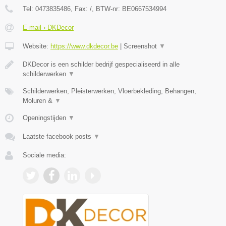
Tel:
0473835486
, Fax:
/
, BTW-nr:
BE0667534994
E-mail › DKDecor
Website:
https://www.dkdecor.be
|
Screenshot
▼
DKDecor is een schilder bedrijf gespecialiseerd in alle
schilderwerken
▼
Schilderwerken, Pleisterwerken, Vloerbekleding, Behangen,
Moluren &
▼
Openingstijden
▼
Laatste facebook posts
▼
Sociale media: