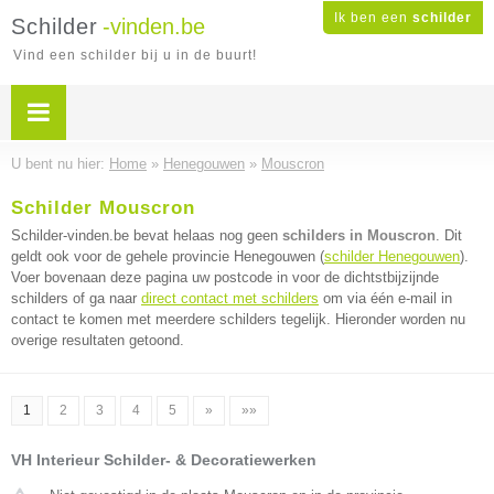
Ik ben een
schilder
Schilder
-vinden.be
Vind een schilder bij u in de buurt!
U bent nu hier:
Home
»
Henegouwen
»
Mouscron
Schilder Mouscron
Schilder-vinden.be bevat helaas nog geen
schilders in Mouscron
. Dit
geldt ook voor de gehele provincie Henegouwen (
schilder Henegouwen
).
Voer bovenaan deze pagina uw postcode in voor de dichtstbijzijnde
schilders of ga naar
direct contact met schilders
om via één e-mail in
contact te komen met meerdere schilders tegelijk. Hieronder worden nu
overige resultaten getoond.
1
2
3
4
5
»
»»
VH Interieur Schilder- & Decoratiewerken