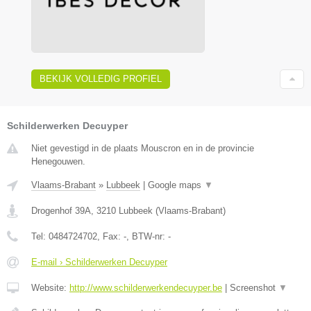
BEKIJK VOLLEDIG PROFIEL
Schilderwerken Decuyper
Niet gevestigd in de plaats Mouscron en in de provincie
Henegouwen.
Vlaams-Brabant
»
Lubbeek
|
Google maps
▼
Drogenhof 39A
,
3210
Lubbeek
(
Vlaams-Brabant
)
Tel:
0484724702
, Fax:
-
, BTW-nr:
-
E-mail › Schilderwerken Decuyper
Website:
http://www.schilderwerkendecuyper.be
|
Screenshot
▼