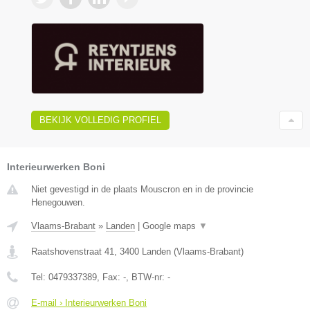
BEKIJK VOLLEDIG PROFIEL
Interieurwerken Boni
Niet gevestigd in de plaats Mouscron en in de provincie
Henegouwen.
Vlaams-Brabant
»
Landen
|
Google maps
▼
Raatshovenstraat 41
,
3400
Landen
(
Vlaams-Brabant
)
Tel:
0479337389
, Fax:
-
, BTW-nr:
-
E-mail › Interieurwerken Boni