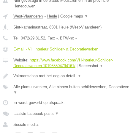
Niet gevestigd in de plaats Mouscron en in de provincie
Henegouwen.
West-Vlaanderen
»
Heule
|
Google maps
▼
Sint-katharinastraat
,
8501
Heule
(
West-Vlaanderen
)
Tel:
0472/29.81.52
, Fax:
-
, BTW-nr:
-
E-mail › VH Interieur Schilder- & Decoratiewerken
Website:
https://www.facebook.com/VH-interieur-Schilder-
Decoratiewerken-101965504794161/
|
Screenshot
▼
Vakmanschap met het oog op detail.
▼
Alle plamuurwerken, Alle binnen-buiten schilderwerken, Decoratieve
▼
Er wordt gewerkt op afspraak.
Laatste facebook posts
▼
Sociale media: