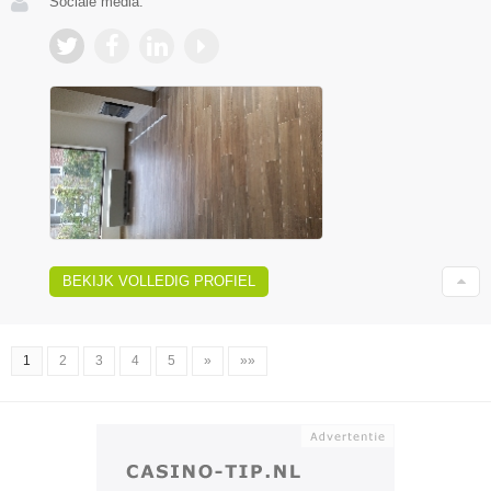
Sociale media:
BEKIJK VOLLEDIG PROFIEL
1
2
3
4
5
»
»»