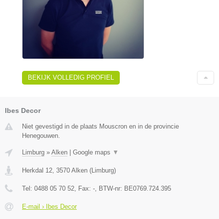
BEKIJK VOLLEDIG PROFIEL
Ibes Decor
Niet gevestigd in de plaats Mouscron en in de provincie
Henegouwen.
Limburg
»
Alken
|
Google maps
▼
Herkdal 12
,
3570
Alken
(
Limburg
)
Tel:
0488 05 70 52
, Fax:
-
, BTW-nr:
BE0769.724.395
E-mail › Ibes Decor