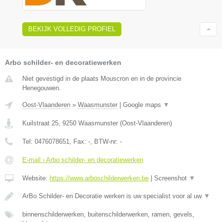
BEKIJK VOLLEDIG PROFIEL
Arbo schilder- en decoratiewerken
Niet gevestigd in de plaats Mouscron en in de provincie
Henegouwen.
Oost-Vlaanderen
»
Waasmunster
|
Google maps
▼
Kuilstraat 25
,
9250
Waasmunster
(
Oost-Vlaanderen
)
Tel:
0476078651
, Fax:
-
, BTW-nr:
-
E-mail › Arbo schilder- en decoratiewerken
Website:
https://www.arboschilderwerken.be
|
Screenshot
▼
ArBo Schilder- en Decoratie werken is uw specialist voor al uw
▼
binnenschilderwerken, buitenschilderwerken, ramen, gevels,