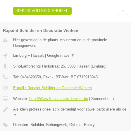
BEKIJK VOLLEDIG PROFIEL
Rapaint Schilder en Decoratie Werken
Niet gevestigd in de plaats Mouscron en in de provincie
Henegouwen.
Limburg
»
Hasselt
|
Google maps
▼
Sint-Lambrechts Herkstraat 25
,
3500
Hasselt
(
Limburg
)
Tel:
0484629659
, Fax:
-
, BTW-nr:
BE 0715913943
E-mail › Rapaint Schilder en Decoratie Werken
Website:
http://Www.Rapaintschilderwerk.be
|
Screenshot
▼
Als klein professioneel schilderbedrijf voor zowel particuliere als de
▼
Diensten: Schilder, Behangwerk, Gybroc, Epoxy