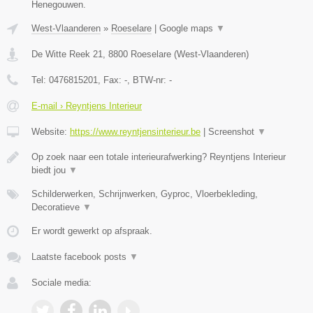
Henegouwen.
West-Vlaanderen
»
Roeselare
|
Google maps
▼
De Witte Reek 21
,
8800
Roeselare
(
West-Vlaanderen
)
Tel:
0476815201
, Fax:
-
, BTW-nr:
-
E-mail › Reyntjens Interieur
Website:
https://www.reyntjensinterieur.be
|
Screenshot
▼
Op zoek naar een totale interieurafwerking? Reyntjens Interieur
biedt jou
▼
Schilderwerken, Schrijnwerken, Gyproc, Vloerbekleding,
Decoratieve
▼
Er wordt gewerkt op afspraak.
Laatste facebook posts
▼
Sociale media: