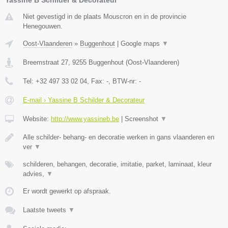
Yassine B Schilder & Decorateur
Niet gevestigd in de plaats Mouscron en in de provincie
Henegouwen.
Oost-Vlaanderen
»
Buggenhout
|
Google maps
▼
Breemstraat 27
,
9255
Buggenhout
(
Oost-Vlaanderen
)
Tel:
+32 497 33 02 04
, Fax:
-
, BTW-nr:
-
E-mail › Yassine B Schilder & Decorateur
Website:
http://www.yassineb.be
|
Screenshot
▼
Alle schilder- behang- en decoratie werken in gans vlaanderen en
ver
▼
schilderen, behangen, decoratie, imitatie, parket, laminaat, kleur
advies,
▼
Er wordt gewerkt op afspraak.
Laatste tweets
▼