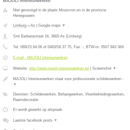
MAJOLI interieurwerken
Niet gevestigd in de plaats Mouscron en in de provincie
Henegouwen.
Limburg
»
As
|
Google maps
▼
Sint Barbarastraat 16
,
3665
As
(
Limburg
)
Tel:
089/23.64.06 of 0483/58.37.75
, Fax:
-
, BTW-nr:
0507 943 369
E-mail › MAJOLI interieurwerken
Website:
http://www.majoli-interieurwerken.be
|
Screenshot
▼
MAJOLI Interieurwerken staat voor professionele schilderwerken -
▼
Diensten: Schilderwerken, Behangwerken, Vloerbekledingswerken,
Raamdecoratie
Er wordt gewerkt op afspraak.
Laatste facebook posts
▼