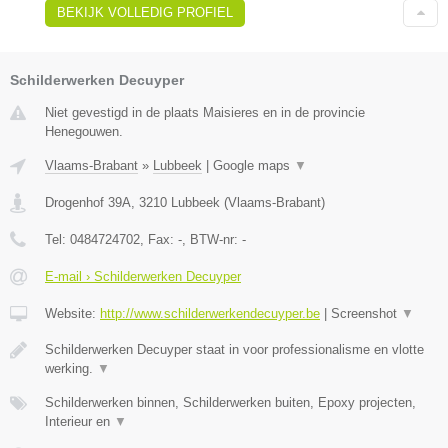
BEKIJK VOLLEDIG PROFIEL
Schilderwerken Decuyper
Niet gevestigd in de plaats Maisieres en in de provincie
Henegouwen.
Vlaams-Brabant
»
Lubbeek
|
Google maps
▼
Drogenhof 39A
,
3210
Lubbeek
(
Vlaams-Brabant
)
Tel:
0484724702
, Fax:
-
, BTW-nr:
-
E-mail › Schilderwerken Decuyper
Website:
http://www.schilderwerkendecuyper.be
|
Screenshot
▼
Schilderwerken Decuyper staat in voor professionalisme en vlotte
werking.
▼
Schilderwerken binnen, Schilderwerken buiten, Epoxy projecten,
Interieur en
▼