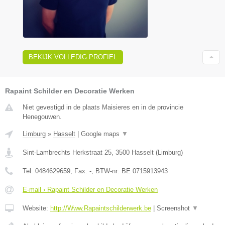
BEKIJK VOLLEDIG PROFIEL
Rapaint Schilder en Decoratie Werken
Niet gevestigd in de plaats Maisieres en in de provincie
Henegouwen.
Limburg
»
Hasselt
|
Google maps
▼
Sint-Lambrechts Herkstraat 25
,
3500
Hasselt
(
Limburg
)
Tel:
0484629659
, Fax:
-
, BTW-nr:
BE 0715913943
E-mail › Rapaint Schilder en Decoratie Werken
Website:
http://Www.Rapaintschilderwerk.be
|
Screenshot
▼