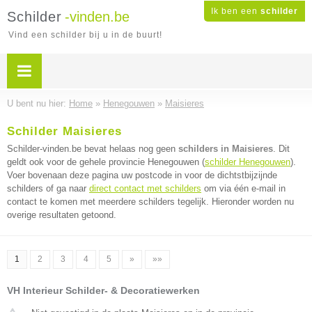
Ik ben een
schilder
Schilder
-vinden.be
Vind een schilder bij u in de buurt!
U bent nu hier:
Home
»
Henegouwen
»
Maisieres
Schilder Maisieres
Schilder-vinden.be bevat helaas nog geen
schilders in Maisieres
. Dit
geldt ook voor de gehele provincie Henegouwen (
schilder Henegouwen
).
Voer bovenaan deze pagina uw postcode in voor de dichtstbijzijnde
schilders of ga naar
direct contact met schilders
om via één e-mail in
contact te komen met meerdere schilders tegelijk. Hieronder worden nu
overige resultaten getoond.
1
2
3
4
5
»
»»
VH Interieur Schilder- & Decoratiewerken