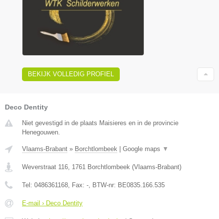
BEKIJK VOLLEDIG PROFIEL
Deco Dentity
Niet gevestigd in de plaats Maisieres en in de provincie
Henegouwen.
Vlaams-Brabant
»
Borchtlombeek
|
Google maps
▼
Weverstraat 116
,
1761
Borchtlombeek
(
Vlaams-Brabant
)
Tel:
0486361168
, Fax:
-
, BTW-nr:
BE0835.166.535
E-mail › Deco Dentity