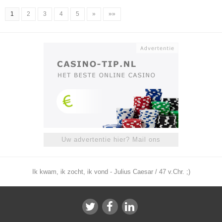
1
2
3
4
5
»
»»
Uw advertentie hier? Mail ons
Ik kwam, ik zocht, ik vond - Julius Caesar / 47 v.Chr. ;)