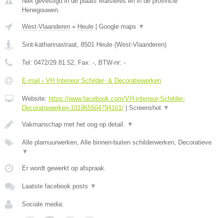
Niet gevestigd in de plaats Maisieres en in de provincie
Henegouwen.
West-Vlaanderen
»
Heule
|
Google maps
▼
Sint-katharinastraat
,
8501
Heule
(
West-Vlaanderen
)
Tel:
0472/29.81.52
, Fax:
-
, BTW-nr:
-
E-mail › VH Interieur Schilder- & Decoratiewerken
Website:
https://www.facebook.com/VH-interieur-Schilder-
Decoratiewerken-101965504794161/
|
Screenshot
▼
Vakmanschap met het oog op detail.
▼
Alle plamuurwerken, Alle binnen-buiten schilderwerken, Decoratieve
▼
Er wordt gewerkt op afspraak.
Laatste facebook posts
▼
Sociale media: