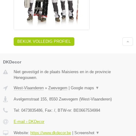
BEKIJK VOLLEDIG PROFIEL
DKDecor
Niet gevestigd in de plaats Maisieres en in de provincie
Henegouwen.
West-Vlaanderen
»
Zwevegem
|
Google maps
▼
Avelgemstraat 155
,
8550
Zwevegem
(
West-Vlaanderen
)
Tel:
0473835486
, Fax:
/
, BTW-nr:
BE0667534994
E-mail › DKDecor
Website:
https://www.dkdecor.be
|
Screenshot
▼