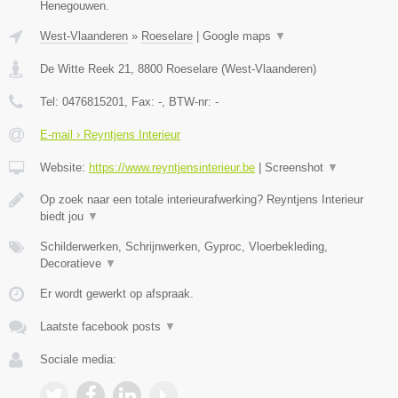
Henegouwen.
West-Vlaanderen
»
Roeselare
|
Google maps
▼
De Witte Reek 21
,
8800
Roeselare
(
West-Vlaanderen
)
Tel:
0476815201
, Fax:
-
, BTW-nr:
-
E-mail › Reyntjens Interieur
Website:
https://www.reyntjensinterieur.be
|
Screenshot
▼
Op zoek naar een totale interieurafwerking? Reyntjens Interieur
biedt jou
▼
Schilderwerken, Schrijnwerken, Gyproc, Vloerbekleding,
Decoratieve
▼
Er wordt gewerkt op afspraak.
Laatste facebook posts
▼
Sociale media: