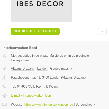
BEKIJK VOLLEDIG PROFIEL
Interieurwerken Boni
Niet gevestigd in de plaats Maisieres en in de provincie
Henegouwen.
Vlaams-Brabant
»
Landen
|
Google maps
▼
Raatshovenstraat 41
,
3400
Landen
(
Vlaams-Brabant
)
Tel:
0479337389
, Fax:
-
, BTW-nr:
-
E-mail › Interieurwerken Boni
Website:
https://www.interieurwerkenboni.be
|
Screenshot
▼