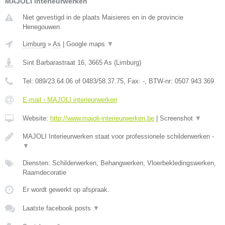
MAJOLI interieurwerken
Niet gevestigd in de plaats Maisieres en in de provincie
Henegouwen.
Limburg
»
As
|
Google maps
▼
Sint Barbarastraat 16
,
3665
As
(
Limburg
)
Tel:
089/23.64.06 of 0483/58.37.75
, Fax:
-
, BTW-nr:
0507 943 369
E-mail › MAJOLI interieurwerken
Website:
http://www.majoli-interieurwerken.be
|
Screenshot
▼
MAJOLI Interieurwerken staat voor professionele schilderwerken -
▼
Diensten: Schilderwerken, Behangwerken, Vloerbekledingswerken,
Raamdecoratie
Er wordt gewerkt op afspraak.
Laatste facebook posts
▼