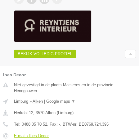
BEKIJK VOLLEDIG PROFIEL
Ibes Decor
Niet gevestigd in de plaats Maisieres en in de provincie
Henegouwen.
Limburg
»
Alken
|
Google maps
▼
Herkdal 12
,
3570
Alken
(
Limburg
)
Tel:
0488 05 70 52
, Fax:
-
, BTW-nr:
BE0769.724.395
E-mail › Ibes Decor