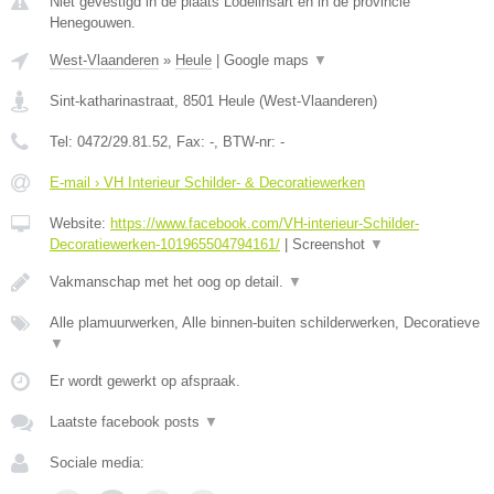
Niet gevestigd in de plaats Lodelinsart en in de provincie
Henegouwen.
West-Vlaanderen
»
Heule
|
Google maps
▼
Sint-katharinastraat
,
8501
Heule
(
West-Vlaanderen
)
Tel:
0472/29.81.52
, Fax:
-
, BTW-nr:
-
E-mail › VH Interieur Schilder- & Decoratiewerken
Website:
https://www.facebook.com/VH-interieur-Schilder-
Decoratiewerken-101965504794161/
|
Screenshot
▼
Vakmanschap met het oog op detail.
▼
Alle plamuurwerken, Alle binnen-buiten schilderwerken, Decoratieve
▼
Er wordt gewerkt op afspraak.
Laatste facebook posts
▼
Sociale media: