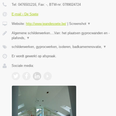
Tel:
0476501216
, Fax:
-
, BTW-nr:
0789024724
E-mail › De Soete
Website:
http://www.jeandesoete.be/
|
Screenshot
▼
Algemene schilderwerken....Van: het plaatsen gyprocwanden en -
plafonds,
▼
schilderwerken, gyprocwerken, isoleren, badkamerrenovatie,
▼
Er wordt gewerkt op afspraak.
Sociale media: