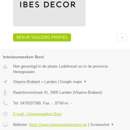
BEKIJK VOLLEDIG PROFIEL
Interieurwerken Boni
Niet gevestigd in de plaats Lodelinsart en in de provincie
Henegouwen.
Vlaams-Brabant
»
Landen
|
Google maps
▼
Raatshovenstraat 41
,
3400
Landen
(
Vlaams-Brabant
)
Tel:
0479337389
, Fax:
-
, BTW-nr:
-
E-mail › Interieurwerken Boni
Website:
https://www.interieurwerkenboni.be
|
Screenshot
▼