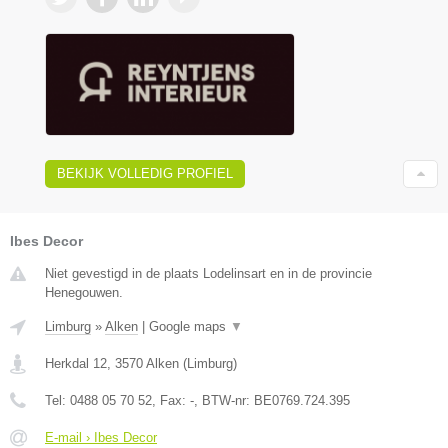
BEKIJK VOLLEDIG PROFIEL
Ibes Decor
Niet gevestigd in de plaats Lodelinsart en in de provincie
Henegouwen.
Limburg
»
Alken
|
Google maps
▼
Herkdal 12
,
3570
Alken
(
Limburg
)
Tel:
0488 05 70 52
, Fax:
-
, BTW-nr:
BE0769.724.395
E-mail › Ibes Decor