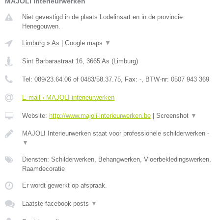
MAJOLI interieurwerken
Niet gevestigd in de plaats Lodelinsart en in de provincie
Henegouwen.
Limburg
»
As
|
Google maps
▼
Sint Barbarastraat 16
,
3665
As
(
Limburg
)
Tel:
089/23.64.06 of 0483/58.37.75
, Fax:
-
, BTW-nr:
0507 943 369
E-mail › MAJOLI interieurwerken
Website:
http://www.majoli-interieurwerken.be
|
Screenshot
▼
MAJOLI Interieurwerken staat voor professionele schilderwerken -
▼
Diensten: Schilderwerken, Behangwerken, Vloerbekledingswerken,
Raamdecoratie
Er wordt gewerkt op afspraak.
Laatste facebook posts
▼