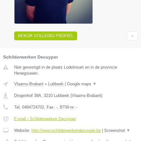
BEKIJK VOLLEDIG PROFIEL
Schilderwerken Decuyper
Niet gevestigd in de plaats Lodelinsart en in de provincie
Henegouwen.
Vlaams-Brabant
»
Lubbeek
|
Google maps
▼
Drogenhof 39A
,
3210
Lubbeek
(
Vlaams-Brabant
)
Tel:
0484724702
, Fax:
-
, BTW-nr:
-
E-mail › Schilderwerken Decuyper
Website:
http://www.schilderwerkendecuyper.be
|
Screenshot
▼