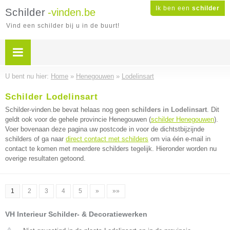
Ik ben een
schilder
Schilder
-vinden.be
Vind een schilder bij u in de buurt!
U bent nu hier:
Home
»
Henegouwen
»
Lodelinsart
Schilder Lodelinsart
Schilder-vinden.be bevat helaas nog geen
schilders in Lodelinsart
. Dit
geldt ook voor de gehele provincie Henegouwen (
schilder Henegouwen
).
Voer bovenaan deze pagina uw postcode in voor de dichtstbijzijnde
schilders of ga naar
direct contact met schilders
om via één e-mail in
contact te komen met meerdere schilders tegelijk. Hieronder worden nu
overige resultaten getoond.
1
2
3
4
5
»
»»
VH Interieur Schilder- & Decoratiewerken