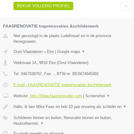
BEKIJK VOLLEDIG PROFIEL
FAASRENOVATIE traprenovaties &schilderwerk
Niet gevestigd in de plaats Lodelinsart en in de provincie
Henegouwen.
Oost-Vlaanderen
»
Eke
|
Google maps
▼
Veldstraat 1A
,
9810
Eke
(
Oost-Vlaanderen
)
Tel:
0467038767
, Fax:
-
, BTW-nr:
BE0674945992
E-mail › FAASRENOVATIE traprenovaties &schilderwerk
Website:
http://Www.faasrenovatie.com
|
Screenshot
▼
Hallo, ik ben Mike Faas en heb 10 jaar ervaring als schilder en
▼
Schilderen binnen en buiten, Renovatie binnen en buiten,
Houtrotherstel,
▼
Er wordt gewerkt op afspraak.