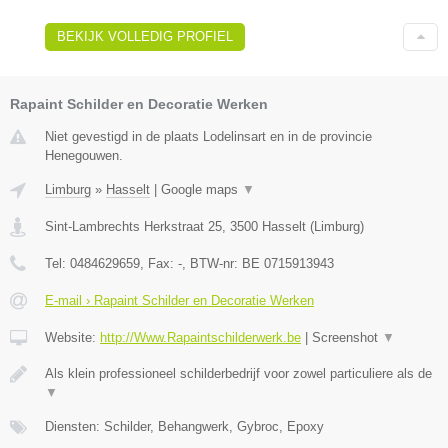
BEKIJK VOLLEDIG PROFIEL
Rapaint Schilder en Decoratie Werken
Niet gevestigd in de plaats Lodelinsart en in de provincie
Henegouwen.
Limburg
»
Hasselt
|
Google maps
▼
Sint-Lambrechts Herkstraat 25
,
3500
Hasselt
(
Limburg
)
Tel:
0484629659
, Fax:
-
, BTW-nr:
BE 0715913943
E-mail › Rapaint Schilder en Decoratie Werken
Website:
http://Www.Rapaintschilderwerk.be
|
Screenshot
▼
Als klein professioneel schilderbedrijf voor zowel particuliere als de
▼
Diensten: Schilder, Behangwerk, Gybroc, Epoxy