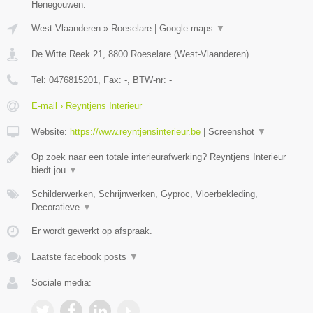
Henegouwen.
West-Vlaanderen
»
Roeselare
|
Google maps
▼
De Witte Reek 21
,
8800
Roeselare
(
West-Vlaanderen
)
Tel:
0476815201
, Fax:
-
, BTW-nr:
-
E-mail › Reyntjens Interieur
Website:
https://www.reyntjensinterieur.be
|
Screenshot
▼
Op zoek naar een totale interieurafwerking? Reyntjens Interieur
biedt jou
▼
Schilderwerken, Schrijnwerken, Gyproc, Vloerbekleding,
Decoratieve
▼
Er wordt gewerkt op afspraak.
Laatste facebook posts
▼
Sociale media: