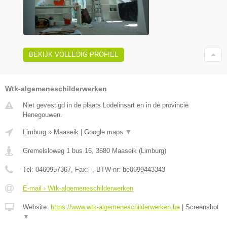
BEKIJK VOLLEDIG PROFIEL
Wtk-algemeneschilderwerken
Niet gevestigd in de plaats Lodelinsart en in de provincie
Henegouwen.
Limburg
»
Maaseik
|
Google maps
▼
Gremelsloweg 1 bus 16
,
3680
Maaseik
(
Limburg
)
Tel:
0460957367
, Fax:
-
, BTW-nr:
be0699443343
E-mail › Wtk-algemeneschilderwerken
Website:
https://www.wtk-algemeneschilderwerken.be
|
Screenshot
▼