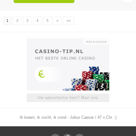
1
2
3
4
5
»
»»
Uw advertentie hier? Mail ons
Ik kwam, ik zocht, ik vond - Julius Caesar / 47 v.Chr. ;)