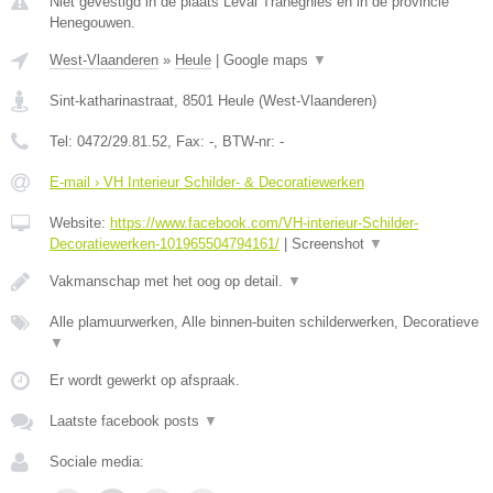
Niet gevestigd in de plaats Leval Trahegnies en in de provincie
Henegouwen.
West-Vlaanderen
»
Heule
|
Google maps
▼
Sint-katharinastraat
,
8501
Heule
(
West-Vlaanderen
)
Tel:
0472/29.81.52
, Fax:
-
, BTW-nr:
-
E-mail › VH Interieur Schilder- & Decoratiewerken
Website:
https://www.facebook.com/VH-interieur-Schilder-
Decoratiewerken-101965504794161/
|
Screenshot
▼
Vakmanschap met het oog op detail.
▼
Alle plamuurwerken, Alle binnen-buiten schilderwerken, Decoratieve
▼
Er wordt gewerkt op afspraak.
Laatste facebook posts
▼
Sociale media: