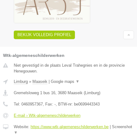
BEKIJK VOLLEDIG PROFIEL
Wtk-algemeneschilderwerken
Niet gevestigd in de plaats Leval Trahegnies en in de provincie
Henegouwen.
Limburg
»
Maaseik
|
Google maps
▼
Gremelsloweg 1 bus 16
,
3680
Maaseik
(
Limburg
)
Tel:
0460957367
, Fax:
-
, BTW-nr:
be0699443343
E-mail › Wtk-algemeneschilderwerken
Website:
https://www.wtk-algemeneschilderwerken.be
|
Screenshot
▼