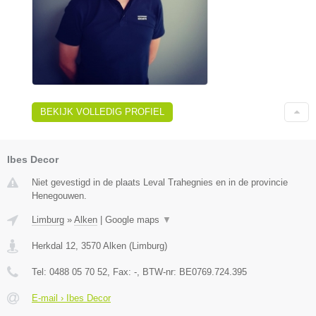
BEKIJK VOLLEDIG PROFIEL
Ibes Decor
Niet gevestigd in de plaats Leval Trahegnies en in de provincie
Henegouwen.
Limburg
»
Alken
|
Google maps
▼
Herkdal 12
,
3570
Alken
(
Limburg
)
Tel:
0488 05 70 52
, Fax:
-
, BTW-nr:
BE0769.724.395
E-mail › Ibes Decor