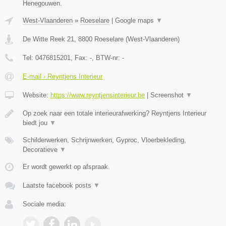
Henegouwen.
West-Vlaanderen
»
Roeselare
|
Google maps
▼
De Witte Reek 21
,
8800
Roeselare
(
West-Vlaanderen
)
Tel:
0476815201
, Fax:
-
, BTW-nr:
-
E-mail › Reyntjens Interieur
Website:
https://www.reyntjensinterieur.be
|
Screenshot
▼
Op zoek naar een totale interieurafwerking? Reyntjens Interieur
biedt jou
▼
Schilderwerken, Schrijnwerken, Gyproc, Vloerbekleding,
Decoratieve
▼
Er wordt gewerkt op afspraak.
Laatste facebook posts
▼
Sociale media: