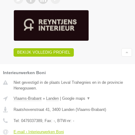
BEKIJK VOLLEDIG PROFIEL
Interieurwerken Boni
Niet gevestigd in de plaats Leval Trahegnies en in de provincie
Henegouwen.
Vlaams-Brabant
»
Landen
|
Google maps
▼
Raatshovenstraat 41
,
3400
Landen
(
Vlaams-Brabant
)
Tel:
0479337389
, Fax:
-
, BTW-nr:
-
E-mail › Interieurwerken Boni