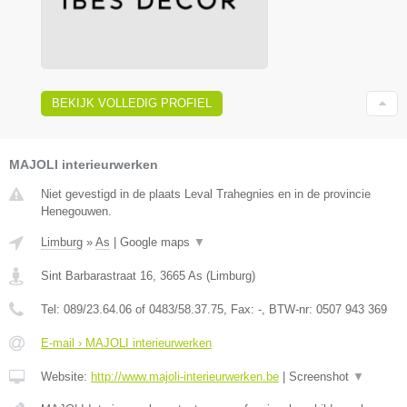
BEKIJK VOLLEDIG PROFIEL
MAJOLI interieurwerken
Niet gevestigd in de plaats Leval Trahegnies en in de provincie
Henegouwen.
Limburg
»
As
|
Google maps
▼
Sint Barbarastraat 16
,
3665
As
(
Limburg
)
Tel:
089/23.64.06 of 0483/58.37.75
, Fax:
-
, BTW-nr:
0507 943 369
E-mail › MAJOLI interieurwerken
Website:
http://www.majoli-interieurwerken.be
|
Screenshot
▼