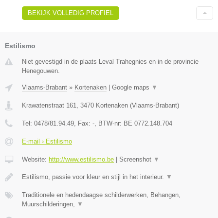
BEKIJK VOLLEDIG PROFIEL
Estilismo
Niet gevestigd in de plaats Leval Trahegnies en in de provincie
Henegouwen.
Vlaams-Brabant
»
Kortenaken
|
Google maps
▼
Krawatenstraat 161
,
3470
Kortenaken
(
Vlaams-Brabant
)
Tel:
0478/81.94.49
, Fax:
-
, BTW-nr:
BE 0772.148.704
E-mail › Estilismo
Website:
http://www.estilismo.be
|
Screenshot
▼
Estilismo, passie voor kleur en stijl in het interieur.
▼
Traditionele en hedendaagse schilderwerken, Behangen,
Muurschilderingen,
▼