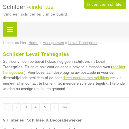
Ik ben een
schilder
Schilder
-vinden.be
Vind een schilder bij u in de buurt!
U bent nu hier:
Home
»
Henegouwen
»
Leval Trahegnies
Schilder Leval Trahegnies
Schilder-vinden.be bevat helaas nog geen
schilders in Leval
Trahegnies
. Dit geldt ook voor de gehele provincie Henegouwen (
schilder
Henegouwen
). Voer bovenaan deze pagina uw postcode in voor de
dichtstbijzijnde schilders of ga naar
direct contact met schilders
om via
één e-mail in contact te komen met meerdere schilders tegelijk. Hieronder
worden nu overige resultaten getoond.
1
2
3
4
5
»
»»
VH Interieur Schilder- & Decoratiewerken