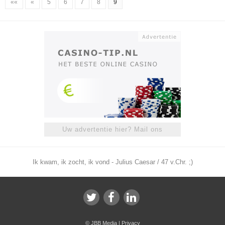
««
«
5
6
7
8
9
Uw advertentie hier? Mail ons
Ik kwam, ik zocht, ik vond - Julius Caesar / 47 v.Chr. ;)
©
JBB Media
|
Privacy