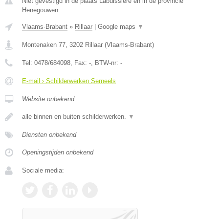
Niet gevestigd in de plaats Labuissiere en in de provincie
Henegouwen.
Vlaams-Brabant
»
Rillaar
|
Google maps
▼
Montenaken 77
,
3202
Rillaar
(
Vlaams-Brabant
)
Tel:
0478/684098
, Fax:
-
, BTW-nr:
-
E-mail › Schilderwerken Serneels
Website onbekend
alle binnen en buiten schilderwerken.
▼
Diensten onbekend
Openingstijden onbekend
Sociale media: