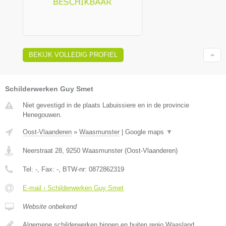
BEKIJK VOLLEDIG PROFIEL
Schilderwerken Guy Smet
Niet gevestigd in de plaats Labuissiere en in de provincie
Henegouwen.
Oost-Vlaanderen
»
Waasmunster
|
Google maps
▼
Neerstraat 28
,
9250
Waasmunster
(
Oost-Vlaanderen
)
Tel:
-
, Fax:
-
, BTW-nr:
0872862319
E-mail › Schilderwerken Guy Smet
Website onbekend
Algemene schilderwerken binnen en buiten regio Waasland