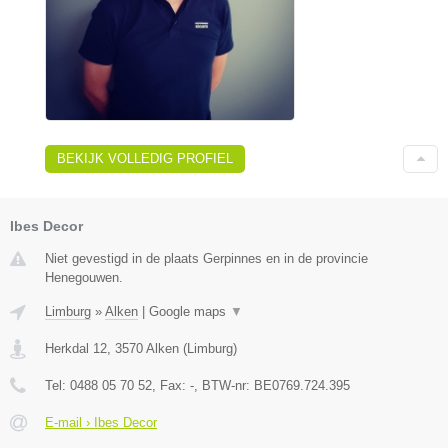
BEKIJK VOLLEDIG PROFIEL
Ibes Decor
Niet gevestigd in de plaats Gerpinnes en in de provincie
Henegouwen.
Limburg
»
Alken
|
Google maps
▼
Herkdal 12
,
3570
Alken
(
Limburg
)
Tel:
0488 05 70 52
, Fax:
-
, BTW-nr:
BE0769.724.395
E-mail › Ibes Decor