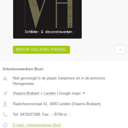
BEKIJK VOLLEDIG PROFIEL
Interieurwerken Boni
Niet gevestigd in de plaats Gerpinnes en in de provincie
Henegouwen.
Vlaams-Brabant
»
Landen
|
Google maps
▼
Raatshovenstraat 41
,
3400
Landen
(
Vlaams-Brabant
)
Tel:
0479337389
, Fax:
-
, BTW-nr:
-
E-mail › Interieurwerken Boni