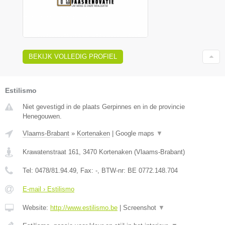
BEKIJK VOLLEDIG PROFIEL
Estilismo
Niet gevestigd in de plaats Gerpinnes en in de provincie
Henegouwen.
Vlaams-Brabant
»
Kortenaken
|
Google maps
▼
Krawatenstraat 161
,
3470
Kortenaken
(
Vlaams-Brabant
)
Tel:
0478/81.94.49
, Fax:
-
, BTW-nr:
BE 0772.148.704
E-mail › Estilismo
Website:
http://www.estilismo.be
|
Screenshot
▼