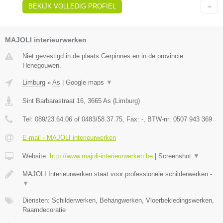
BEKIJK VOLLEDIG PROFIEL
MAJOLI interieurwerken
Niet gevestigd in de plaats Gerpinnes en in de provincie
Henegouwen.
Limburg
»
As
|
Google maps
▼
Sint Barbarastraat 16
,
3665
As
(
Limburg
)
Tel:
089/23.64.06 of 0483/58.37.75
, Fax:
-
, BTW-nr:
0507 943 369
E-mail › MAJOLI interieurwerken
Website:
http://www.majoli-interieurwerken.be
|
Screenshot
▼
MAJOLI Interieurwerken staat voor professionele schilderwerken -
▼
Diensten: Schilderwerken, Behangwerken, Vloerbekledingswerken,
Raamdecoratie