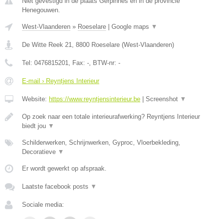
Niet gevestigd in de plaats Gerpinnes en in de provincie
Henegouwen.
West-Vlaanderen
»
Roeselare
|
Google maps
▼
De Witte Reek 21
,
8800
Roeselare
(
West-Vlaanderen
)
Tel:
0476815201
, Fax:
-
, BTW-nr:
-
E-mail › Reyntjens Interieur
Website:
https://www.reyntjensinterieur.be
|
Screenshot
▼
Op zoek naar een totale interieurafwerking? Reyntjens Interieur
biedt jou
▼
Schilderwerken, Schrijnwerken, Gyproc, Vloerbekleding,
Decoratieve
▼
Er wordt gewerkt op afspraak.
Laatste facebook posts
▼
Sociale media: