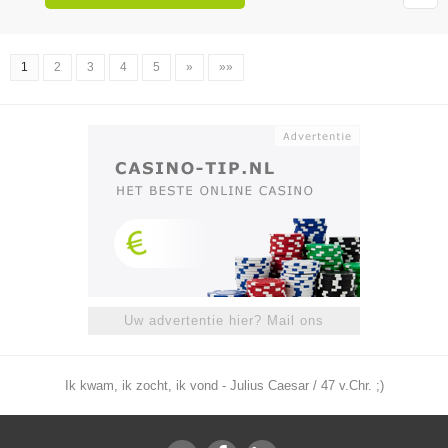
1
2
3
4
5
»
»»
Uw advertentie hier? Mail ons
Ik kwam, ik zocht, ik vond - Julius Caesar / 47 v.Chr. ;)