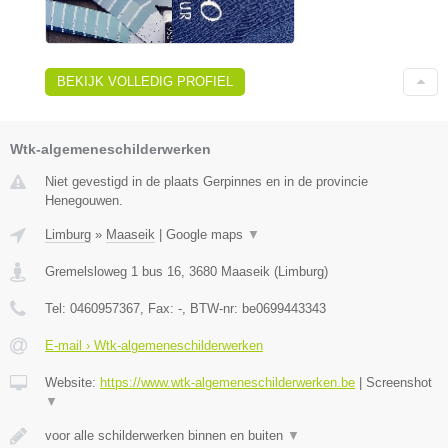
BEKIJK VOLLEDIG PROFIEL
Wtk-algemeneschilderwerken
Niet gevestigd in de plaats Gerpinnes en in de provincie
Henegouwen.
Limburg
»
Maaseik
|
Google maps
▼
Gremelsloweg 1 bus 16
,
3680
Maaseik
(
Limburg
)
Tel:
0460957367
, Fax:
-
, BTW-nr:
be0699443343
E-mail › Wtk-algemeneschilderwerken
Website:
https://www.wtk-algemeneschilderwerken.be
|
Screenshot
▼
voor alle schilderwerken binnen en buiten
▼