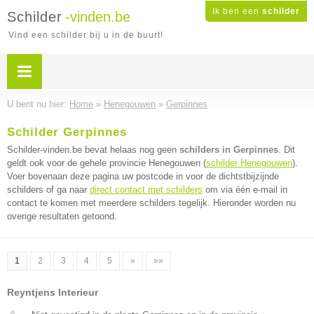
Ik ben een
schilder
Schilder
-vinden.be
Vind een schilder bij u in de buurt!
U bent nu hier:
Home
»
Henegouwen
»
Gerpinnes
Schilder Gerpinnes
Schilder-vinden.be bevat helaas nog geen
schilders in Gerpinnes
. Dit
geldt ook voor de gehele provincie Henegouwen (
schilder Henegouwen
).
Voer bovenaan deze pagina uw postcode in voor de dichtstbijzijnde
schilders of ga naar
direct contact met schilders
om via één e-mail in
contact te komen met meerdere schilders tegelijk. Hieronder worden nu
overige resultaten getoond.
1
2
3
4
5
»
»»
Reyntjens Interieur