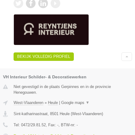
BEKIJK VOLLEDIG PROFIEL
VH Interieur Schilder- & Decoratiewerken
Niet gevestigd in de plaats Gerpinnes en in de provincie
Henegouwen.
West-Vlaanderen
»
Heule
|
Google maps
▼
Sint-katharinastraat
,
8501
Heule
(
West-Vlaanderen
)
Tel:
0472/29.81.52
, Fax:
-
, BTW-nr:
-