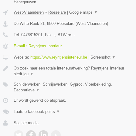
Henegouwen.
West-Vlaanderen
»
Roeselare
|
Google maps
▼
De Witte Reek 21
,
8800
Roeselare
(
West-Vlaanderen
)
Tel:
0476815201
, Fax:
-
, BTW-nr:
-
E-mail › Reyntjens Interieur
Website:
https://www.reyntjensinterieur.be
|
Screenshot
▼
Op zoek naar een totale interieurafwerking? Reyntjens Interieur
biedt jou
▼
Schilderwerken, Schrijnwerken, Gyproc, Vloerbekleding,
Decoratieve
▼
Er wordt gewerkt op afspraak.
Laatste facebook posts
▼
Sociale media: