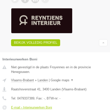
BEKIJK VOLLEDIG PROFIEL
Interieurwerken Boni
Niet gevestigd in de plaats Froyennes en in de provincie
Henegouwen.
Vlaams-Brabant
»
Landen
|
Google maps
▼
Raatshovenstraat 41
,
3400
Landen
(
Vlaams-Brabant
)
Tel:
0479337389
, Fax:
-
, BTW-nr:
-
E-mail › Interieurwerken Boni