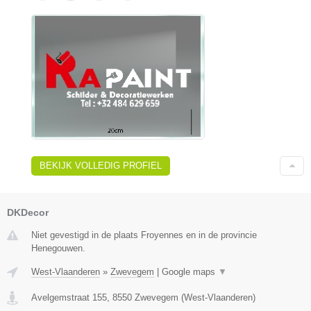
BEKIJK VOLLEDIG PROFIEL
DKDecor
Niet gevestigd in de plaats Froyennes en in de provincie
Henegouwen.
West-Vlaanderen
»
Zwevegem
|
Google maps
▼
Avelgemstraat 155
,
8550
Zwevegem
(
West-Vlaanderen
)