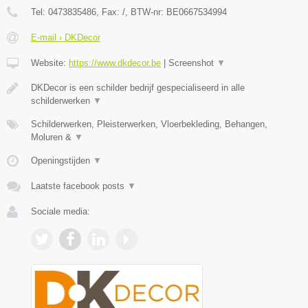
Tel:
0473835486
, Fax:
/
, BTW-nr:
BE0667534994
E-mail › DKDecor
Website:
https://www.dkdecor.be
|
Screenshot
▼
DKDecor is een schilder bedrijf gespecialiseerd in alle
schilderwerken
▼
Schilderwerken, Pleisterwerken, Vloerbekleding, Behangen,
Moluren &
▼
Openingstijden
▼
Laatste facebook posts
▼
Sociale media: