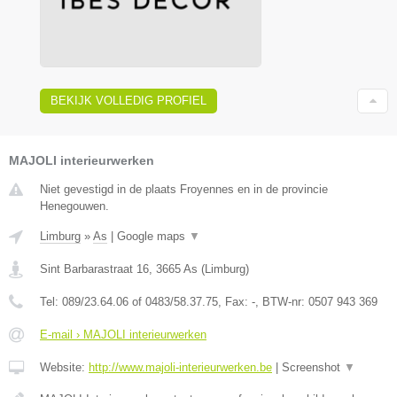
BEKIJK VOLLEDIG PROFIEL
MAJOLI interieurwerken
Niet gevestigd in de plaats Froyennes en in de provincie
Henegouwen.
Limburg
»
As
|
Google maps
▼
Sint Barbarastraat 16
,
3665
As
(
Limburg
)
Tel:
089/23.64.06 of 0483/58.37.75
, Fax:
-
, BTW-nr:
0507 943 369
E-mail › MAJOLI interieurwerken
Website:
http://www.majoli-interieurwerken.be
|
Screenshot
▼