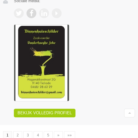
Sociale media:
BEKIJK VOLLEDIG PROFIEL
1
2
3
4
5
»
»»