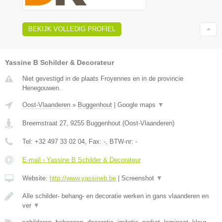
BEKIJK VOLLEDIG PROFIEL
Yassine B Schilder & Decorateur
Niet gevestigd in de plaats Froyennes en in de provincie
Henegouwen.
Oost-Vlaanderen
»
Buggenhout
|
Google maps
▼
Breemstraat 27
,
9255
Buggenhout
(
Oost-Vlaanderen
)
Tel:
+32 497 33 02 04
, Fax:
-
, BTW-nr:
-
E-mail › Yassine B Schilder & Decorateur
Website:
http://www.yassineb.be
|
Screenshot
▼
Alle schilder- behang- en decoratie werken in gans vlaanderen en
ver
▼