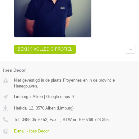
BEKIJK VOLLEDIG PROFIEL
Ibes Decor
Niet gevestigd in de plaats Froyennes en in de provincie
Henegouwen.
Limburg
»
Alken
|
Google maps
▼
Herkdal 12
,
3570
Alken
(
Limburg
)
Tel:
0488 05 70 52
, Fax:
-
, BTW-nr:
BE0769.724.395
E-mail › Ibes Decor