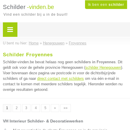
Ik ben een
schilder
Schilder
-vinden.be
Vind een schilder bij u in de buurt!
U bent nu hier:
Home
»
Henegouwen
»
Froyennes
Schilder Froyennes
Schilder-vinden.be bevat helaas nog geen
schilders in Froyennes
. Dit
geldt ook voor de gehele provincie Henegouwen (
schilder Henegouwen
).
Voer bovenaan deze pagina uw postcode in voor de dichtstbijzijnde
schilders of ga naar
direct contact met schilders
om via één e-mail in
contact te komen met meerdere schilders tegelijk. Hieronder worden nu
overige resultaten getoond.
1
2
3
4
5
»
»»
VH Interieur Schilder- & Decoratiewerken