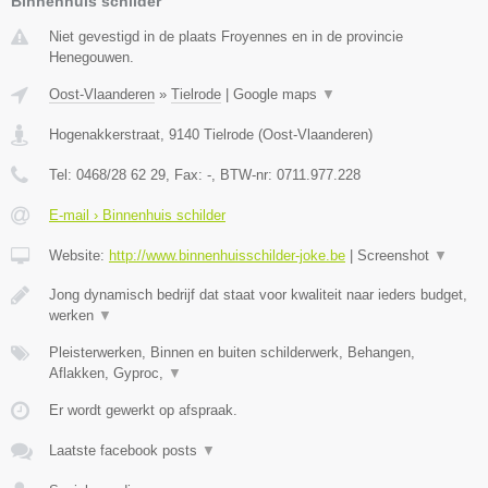
Binnenhuis schilder
Niet gevestigd in de plaats Froyennes en in de provincie
Henegouwen.
Oost-Vlaanderen
»
Tielrode
|
Google maps
▼
Hogenakkerstraat
,
9140
Tielrode
(
Oost-Vlaanderen
)
Tel:
0468/28 62 29
, Fax:
-
, BTW-nr:
0711.977.228
E-mail › Binnenhuis schilder
Website:
http://www.binnenhuisschilder-joke.be
|
Screenshot
▼
Jong dynamisch bedrijf dat staat voor kwaliteit naar ieders budget,
werken
▼
Pleisterwerken, Binnen en buiten schilderwerk, Behangen,
Aflakken, Gyproc,
▼
Er wordt gewerkt op afspraak.
Laatste facebook posts
▼