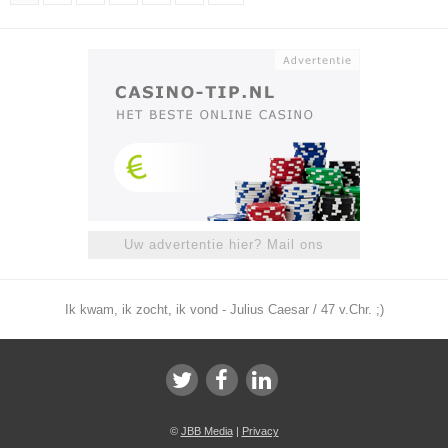
Uw advertentie hier? Mail ons
Ik kwam, ik zocht, ik vond - Julius Caesar / 47 v.Chr. ;)
©
JBB Media
|
Privacy