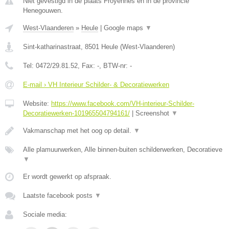
Niet gevestigd in de plaats Froyennes en in de provincie
Henegouwen.
West-Vlaanderen
»
Heule
|
Google maps
▼
Sint-katharinastraat
,
8501
Heule
(
West-Vlaanderen
)
Tel:
0472/29.81.52
, Fax:
-
, BTW-nr:
-
E-mail › VH Interieur Schilder- & Decoratiewerken
Website:
https://www.facebook.com/VH-interieur-Schilder-
Decoratiewerken-101965504794161/
|
Screenshot
▼
Vakmanschap met het oog op detail.
▼
Alle plamuurwerken, Alle binnen-buiten schilderwerken, Decoratieve
▼
Er wordt gewerkt op afspraak.
Laatste facebook posts
▼
Sociale media: