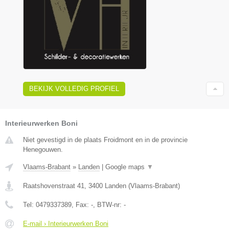
BEKIJK VOLLEDIG PROFIEL
Interieurwerken Boni
Niet gevestigd in de plaats Froidmont en in de provincie
Henegouwen.
Vlaams-Brabant
»
Landen
|
Google maps
▼
Raatshovenstraat 41
,
3400
Landen
(
Vlaams-Brabant
)
Tel:
0479337389
, Fax:
-
, BTW-nr:
-
E-mail › Interieurwerken Boni