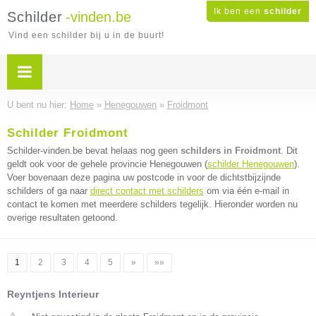
Ik ben een
schilder
Schilder
-vinden.be
Vind een schilder bij u in de buurt!
U bent nu hier:
Home
»
Henegouwen
»
Froidmont
Schilder Froidmont
Schilder-vinden.be bevat helaas nog geen
schilders in Froidmont
. Dit
geldt ook voor de gehele provincie Henegouwen (
schilder Henegouwen
).
Voer bovenaan deze pagina uw postcode in voor de dichtstbijzijnde
schilders of ga naar
direct contact met schilders
om via één e-mail in
contact te komen met meerdere schilders tegelijk. Hieronder worden nu
overige resultaten getoond.
1
2
3
4
5
»
»»
Reyntjens Interieur