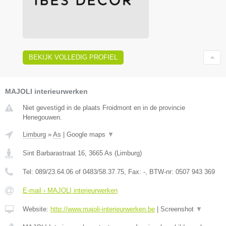
BEKIJK VOLLEDIG PROFIEL
MAJOLI interieurwerken
Niet gevestigd in de plaats Froidmont en in de provincie
Henegouwen.
Limburg
»
As
|
Google maps
▼
Sint Barbarastraat 16
,
3665
As
(
Limburg
)
Tel:
089/23.64.06 of 0483/58.37.75
, Fax:
-
, BTW-nr:
0507 943 369
E-mail › MAJOLI interieurwerken
Website:
http://www.majoli-interieurwerken.be
|
Screenshot
▼