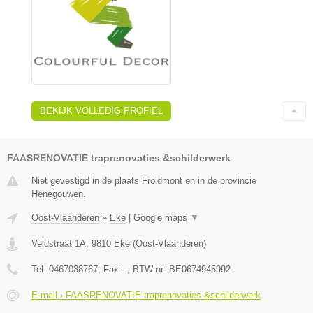
BEKIJK VOLLEDIG PROFIEL
FAASRENOVATIE traprenovaties &schilderwerk
Niet gevestigd in de plaats Froidmont en in de provincie
Henegouwen.
Oost-Vlaanderen
»
Eke
|
Google maps
▼
Veldstraat 1A
,
9810
Eke
(
Oost-Vlaanderen
)
Tel:
0467038767
, Fax:
-
, BTW-nr:
BE0674945992
E-mail › FAASRENOVATIE traprenovaties &schilderwerk