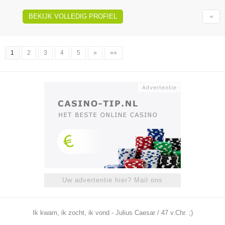
BEKIJK VOLLEDIG PROFIEL
1
2
3
4
5
»
»»
Uw advertentie hier? Mail ons
Ik kwam, ik zocht, ik vond - Julius Caesar / 47 v.Chr. ;)