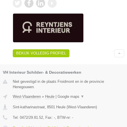
BEKIJK VOLLEDIG PROFIEL
VH Interieur Schilder- & Decoratiewerken
Niet gevestigd in de plaats Froidmont en in de provincie
Henegouwen.
West-Vlaanderen
»
Heule
|
Google maps
▼
Sint-katharinastraat
,
8501
Heule
(
West-Vlaanderen
)
Tel:
0472/29.81.52
, Fax:
-
, BTW-nr:
-