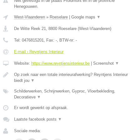
Niet gevestigd in de plaats Froidmont en in de provincie
Henegouwen.
West-Vlaanderen
»
Roeselare
|
Google maps
▼
De Witte Reek 21
,
8800
Roeselare
(
West-Vlaanderen
)
Tel:
0476815201
, Fax:
-
, BTW-nr:
-
E-mail › Reyntjens Interieur
Website:
https://www.reyntjensinterieur.be
|
Screenshot
▼
Op zoek naar een totale interieurafwerking? Reyntjens Interieur
biedt jou
▼
Schilderwerken, Schrijnwerken, Gyproc, Vloerbekleding,
Decoratieve
▼
Er wordt gewerkt op afspraak.
Laatste facebook posts
▼
Sociale media: