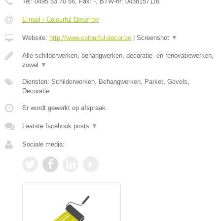
Tel:
0495 53 70 56
, Fax:
-
, BTW-nr:
0438157116
E-mail › Colourful Decor bv
Website:
http://www.colourful-decor.be
|
Screenshot
▼
Alle schilderwerken, behangwerken, decoratie- en renovatiewerken,
zowel
▼
Diensten: Schilderwerken, Behangwerken, Parket, Gevels,
Decoratie
Er wordt gewerkt op afspraak.
Laatste facebook posts
▼
Sociale media: