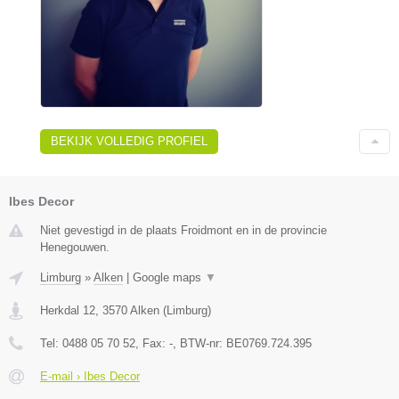
BEKIJK VOLLEDIG PROFIEL
Ibes Decor
Niet gevestigd in de plaats Froidmont en in de provincie
Henegouwen.
Limburg
»
Alken
|
Google maps
▼
Herkdal 12
,
3570
Alken
(
Limburg
)
Tel:
0488 05 70 52
, Fax:
-
, BTW-nr:
BE0769.724.395
E-mail › Ibes Decor