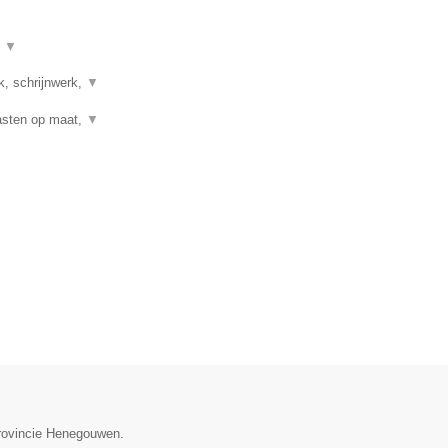
t
▼
k, schrijnwerk,
▼
Kasten op maat,
▼
provincie Henegouwen.