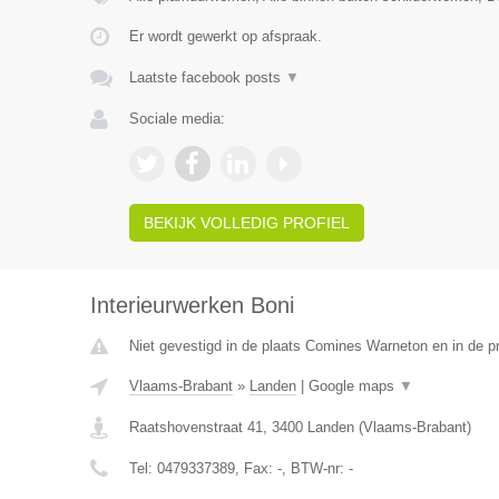
Er wordt gewerkt op afspraak.
Laatste facebook posts
▼
Sociale media:
BEKIJK VOLLEDIG PROFIEL
Interieurwerken Boni
Niet gevestigd in de plaats Comines Warneton en in de 
Vlaams-Brabant
»
Landen
|
Google maps
▼
Raatshovenstraat 41
,
3400
Landen
(
Vlaams-Brabant
)
Tel:
0479337389
, Fax:
-
, BTW-nr:
-