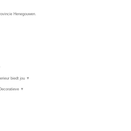
provincie Henegouwen.
▼
erieur biedt jou
▼
 Decoratieve
▼