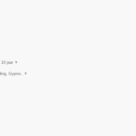
n 10 jaar
▼
ding, Gyproc,
▼