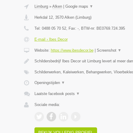
Limburg
»
Alken
|
Google maps
▼
Herkdal 12
,
3570
Alken
(
Limburg
)
Tel:
0488 05 70 52
, Fax:
-
, BTW-nr:
BE0769.724.395
E-mail › Ibes Decor
Website:
https://www.ibesdecor.be
|
Screenshot
▼
Schildersbedrijf Ibes Decor uit Limburg levert al meer da
Schilderwerken, Kaleiwerken, Behangwerken, Vloerbekle
Openingstijden
▼
Laatste facebook posts
▼
Sociale media:
BEKIJK VOLLEDIG PROFIEL