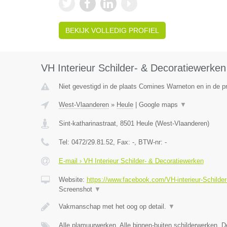
BEKIJK VOLLEDIG PROFIEL
VH Interieur Schilder- & Decoratiewerken
Niet gevestigd in de plaats Comines Warneton en in de 
West-Vlaanderen
»
Heule
|
Google maps
▼
Sint-katharinastraat
,
8501
Heule
(
West-Vlaanderen
)
Tel:
0472/29.81.52
, Fax:
-
, BTW-nr:
-
E-mail › VH Interieur Schilder- & Decoratiewerken
Website:
https://www.facebook.com/VH-interieur-Schild
Screenshot
▼
Vakmanschap met het oog op detail.
▼
Alle plamuurwerken, Alle binnen-buiten schilderwerken, 