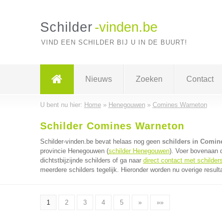
Schilder
-vinden.be
VIND EEN SCHILDER BIJ U IN DE BUURT!
Nieuws
Zoeken
Contact
U bent nu hier:
Home
»
Henegouwen
»
Comines Warneton
Schilder Comines Warneton
Schilder-vinden.be bevat helaas nog geen
schilders in Comin
provincie Henegouwen (
schilder Henegouwen
). Voer bovenaan 
dichtstbijzijnde schilders of ga naar
direct contact met schilder
meerdere schilders tegelijk. Hieronder worden nu overige result
1
2
3
4
5
»
»»