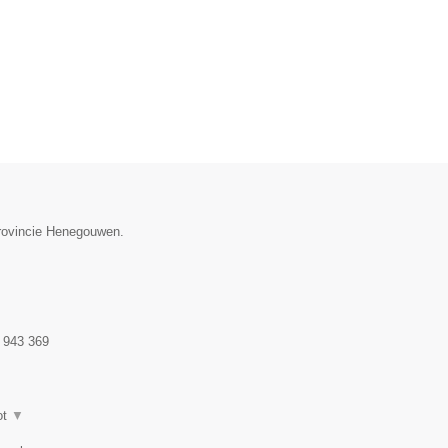
provincie Henegouwen.
 943 369
ot
▼