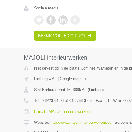
Sociale media:
BEKIJK VOLLEDIG PROFIEL
MAJOLI interieurwerken
Niet gevestigd in de plaats Comines Warneton en in de 
Limburg
»
As
|
Google maps
▼
Sint Barbarastraat 16
,
3665
As
(
Limburg
)
Tel:
089/23.64.06 of 0483/58.37.75
, Fax:
-
, BTW-nr:
0507
E-mail › MAJOLI interieurwerken
Website:
http://www.majoli-interieurwerken.be
|
Screensh