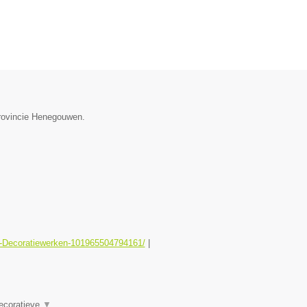
provincie Henegouwen.
er-Decoratiewerken-101965504794161/
|
Decoratieve
▼