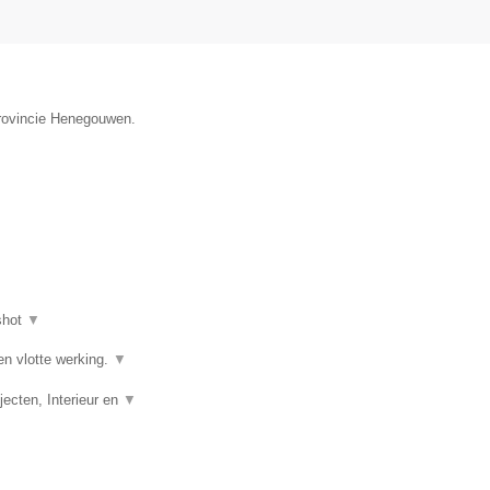
provincie Henegouwen.
shot
▼
en vlotte werking.
▼
ecten, Interieur en
▼