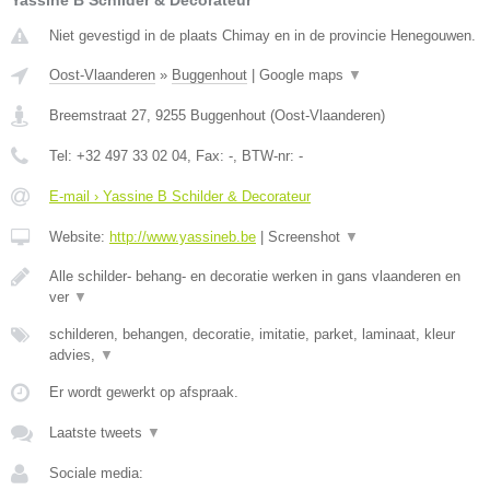
Yassine B Schilder & Decorateur
Niet gevestigd in de plaats Chimay en in de provincie Henegouwen.
Oost-Vlaanderen
»
Buggenhout
|
Google maps
▼
Breemstraat 27
,
9255
Buggenhout
(
Oost-Vlaanderen
)
Tel:
+32 497 33 02 04
, Fax:
-
, BTW-nr:
-
E-mail › Yassine B Schilder & Decorateur
Website:
http://www.yassineb.be
|
Screenshot
▼
Alle schilder- behang- en decoratie werken in gans vlaanderen en
ver
▼
schilderen, behangen, decoratie, imitatie, parket, laminaat, kleur
advies,
▼
Er wordt gewerkt op afspraak.
Laatste tweets
▼
Sociale media: