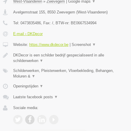
West-Vlaanderen
»
Zwevegem
|
Google maps
▼
Avelgemstraat 155
,
8550
Zwevegem
(
West-Vlaanderen
)
Tel:
0473835486
, Fax:
/
, BTW-nr:
BE0667534994
E-mail › DKDecor
Website:
https://www.dkdecor.be
|
Screenshot
▼
DKDecor is een schilder bedrijf gespecialiseerd in alle
schilderwerken
▼
Schilderwerken, Pleisterwerken, Vloerbekleding, Behangen,
Moluren &
▼
Openingstijden
▼
Laatste facebook posts
▼
Sociale media: