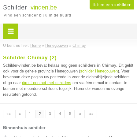
Ik ben een
schilder
Schilder
-vinden.be
Vind een schilder bij u in de buurt!
U bent nu hier:
Home
»
Henegouwen
»
Chimay
Schilder Chimay (2)
Schilder-vinden.be bevat helaas nog geen
schilders in Chimay
. Dit geldt
ook voor de gehele provincie Henegouwen (
schilder Henegouwen
). Voer
bovenaan deze pagina uw postcode in voor de dichtstbijzijnde schilders
of ga naar
direct contact met schilders
om via één e-mail in contact te
komen met meerdere schilders tegelijk. Hieronder worden nu overige
resultaten getoond.
««
«
1
2
3
4
5
»
»»
Binnenhuis schilder