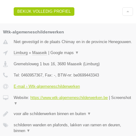
BEKIJK VOLLEDIG PROFIEL
Wtk-algemeneschilderwerken
Niet gevestigd in de plaats Chimay en in de provincie Henegouwen.
Limburg
»
Maaseik
|
Google maps
▼
Gremelsloweg 1 bus 16
,
3680
Maaseik
(
Limburg
)
Tel:
0460957367
, Fax:
-
, BTW-nr:
be0699443343
E-mail › Wtk-algemeneschilderwerken
Website:
https://www.wtk-algemeneschilderwerken.be
|
Screenshot
▼
voor alle schilderwerken binnen en buiten
▼
schilderen wanden en plafonds, lakken van ramen en deuren,
binnen
▼