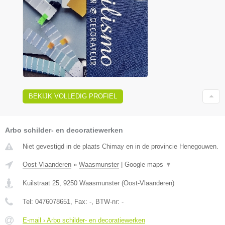
BEKIJK VOLLEDIG PROFIEL
Arbo schilder- en decoratiewerken
Niet gevestigd in de plaats Chimay en in de provincie Henegouwen.
Oost-Vlaanderen
»
Waasmunster
|
Google maps
▼
Kuilstraat 25
,
9250
Waasmunster
(
Oost-Vlaanderen
)
Tel:
0476078651
, Fax:
-
, BTW-nr:
-
E-mail › Arbo schilder- en decoratiewerken