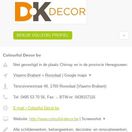
BEKIJK VOLLEDIG PROFIEL
Colourful Decor bv
Niet gevestigd in de plaats Chimay en in de provincie Henegouwen.
Vlaams-Brabant
»
Roosdaal
|
Google maps
▼
Tenzuivenestraat 49
,
1760
Roosdaal
(
Vlaams-Brabant
)
Tel:
0495 53 70 56
, Fax:
-
, BTW-nr:
0438157116
E-mail › Colourful Decor bv
Website:
http://www.colourful-decor.be
|
Screenshot
▼
Alle schilderwerken, behangwerken, decoratie- en renovatiewerken,