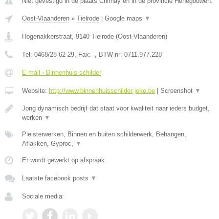
Niet gevestigd in de plaats Chimay en in de provincie Henegouwen.
Oost-Vlaanderen
»
Tielrode
|
Google maps
▼
Hogenakkerstraat
,
9140
Tielrode
(
Oost-Vlaanderen
)
Tel:
0468/28 62 29
, Fax:
-
, BTW-nr:
0711.977.228
E-mail › Binnenhuis schilder
Website:
http://www.binnenhuisschilder-joke.be
|
Screenshot
▼
Jong dynamisch bedrijf dat staat voor kwaliteit naar ieders budget,
werken
▼
Pleisterwerken, Binnen en buiten schilderwerk, Behangen,
Aflakken, Gyproc,
▼
Er wordt gewerkt op afspraak.
Laatste facebook posts
▼
Sociale media: