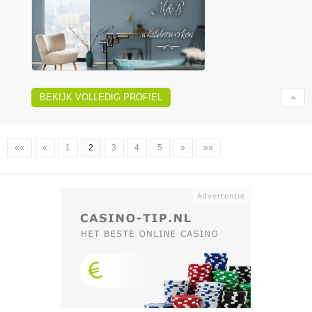
BEKIJK VOLLEDIG PROFIEL
««
«
1
2
3
4
5
»
»»