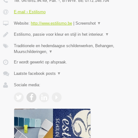
Tel:
0478/81.94.49
, Fax:
-
, BTW-nr:
BE 0772.148.704
E-mail › Estilismo
Website:
http://www.estilismo.be
|
Screenshot
▼
Estilismo, passie voor kleur en stijl in het interieur.
▼
Traditionele en hedendaagse schilderwerken, Behangen,
Muurschilderingen,
▼
Er wordt gewerkt op afspraak.
Laatste facebook posts
▼
Sociale media: