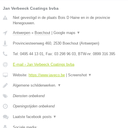
Jan Verbeeck Coatings bvba
Niet gevestigd in de plaats Bois D Haine en in de provincie
Henegouwen.
Antwerpen
»
Boechout
|
Google maps
▼
Provinciesteenweg 460
,
2530
Boechout
(
Antwerpen
)
Tel:
0495 44 13 01
, Fax:
03 298 96 03
, BTW-nr:
0899 316 395
E-mail › Jan Verbeeck Coatings bvba
Website:
https://www.javeco.be
|
Screenshot
▼
Algemene schilderwerken.
▼
Diensten onbekend
Openingstijden onbekend
Laatste facebook posts
▼
Sociale media: