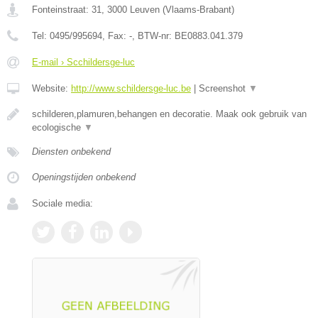
Fonteinstraat: 31
,
3000
Leuven
(
Vlaams-Brabant
)
Tel:
0495/995694
, Fax:
-
, BTW-nr:
BE0883.041.379
E-mail › Scchildersge-luc
Website:
http://www.schildersge-luc.be
|
Screenshot
▼
schilderen,plamuren,behangen en decoratie. Maak ook gebruik van
ecologische
▼
Diensten onbekend
Openingstijden onbekend
Sociale media: