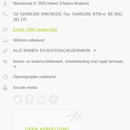
Warotstraat 9
,
3020
Herent
(
Vlaams-Brabant
)
Tel:
016481266/ 0495760105
, Fax:
016481266
, BTW-nr:
BE 0811
281 175
E-mail › Willy roosen bvba
Website onbekend
ALLE BINNEN- EN BUITENSCHILDERWERK.
▼
binnen- en buitenschilderwerk, vloerbekleding vinyl tapijt laminaat,
▼
Openingstijden onbekend
Sociale media: