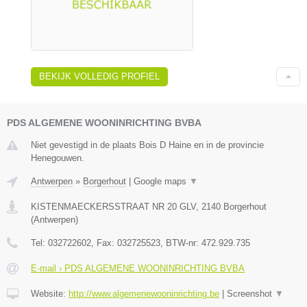
BEKIJK VOLLEDIG PROFIEL
PDS ALGEMENE WOONINRICHTING BVBA
Niet gevestigd in de plaats Bois D Haine en in de provincie
Henegouwen.
Antwerpen
»
Borgerhout
|
Google maps
▼
KISTENMAECKERSSTRAAT NR 20 GLV
,
2140
Borgerhout
(
Antwerpen
)
Tel:
032722602
, Fax:
032725523
, BTW-nr:
472.929.735
E-mail › PDS ALGEMENE WOONINRICHTING BVBA
Website:
http://www.algemenewooninrichting.be
|
Screenshot
▼