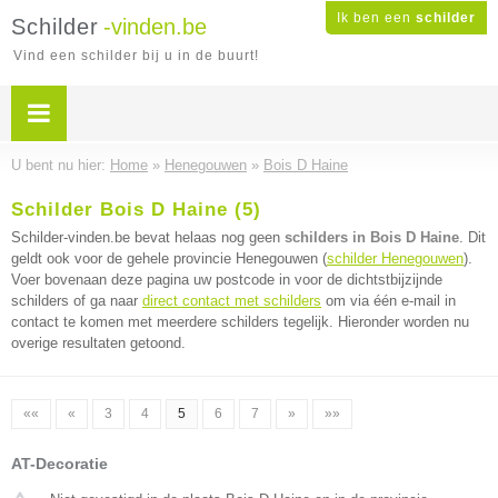
Ik ben een
schilder
Schilder
-vinden.be
Vind een schilder bij u in de buurt!
U bent nu hier:
Home
»
Henegouwen
»
Bois D Haine
Schilder Bois D Haine (5)
Schilder-vinden.be bevat helaas nog geen
schilders in Bois D Haine
. Dit
geldt ook voor de gehele provincie Henegouwen (
schilder Henegouwen
).
Voer bovenaan deze pagina uw postcode in voor de dichtstbijzijnde
schilders of ga naar
direct contact met schilders
om via één e-mail in
contact te komen met meerdere schilders tegelijk. Hieronder worden nu
overige resultaten getoond.
««
«
3
4
5
6
7
»
»»
AT-Decoratie