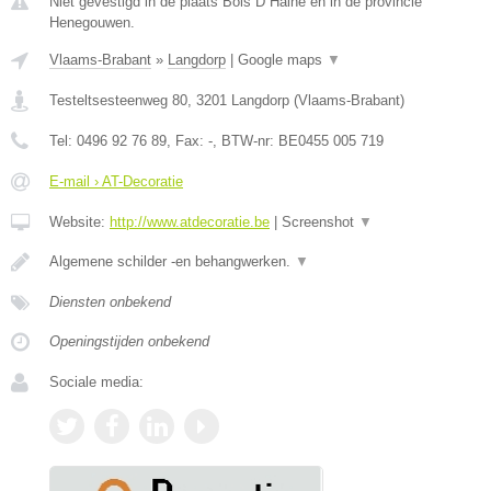
Niet gevestigd in de plaats Bois D Haine en in de provincie
Henegouwen.
Vlaams-Brabant
»
Langdorp
|
Google maps
▼
Testeltsesteenweg 80
,
3201
Langdorp
(
Vlaams-Brabant
)
Tel:
0496 92 76 89
, Fax:
-
, BTW-nr:
BE0455 005 719
E-mail › AT-Decoratie
Website:
http://www.atdecoratie.be
|
Screenshot
▼
Algemene schilder -en behangwerken.
▼
Diensten onbekend
Openingstijden onbekend
Sociale media: