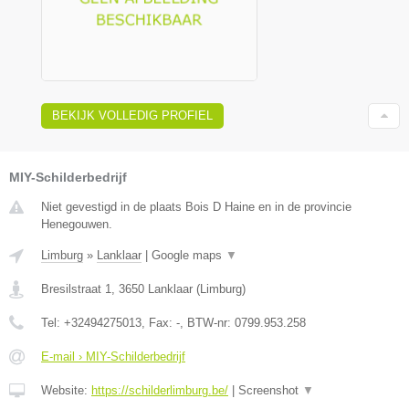
BEKIJK VOLLEDIG PROFIEL
MIY-Schilderbedrijf
Niet gevestigd in de plaats Bois D Haine en in de provincie
Henegouwen.
Limburg
»
Lanklaar
|
Google maps
▼
Bresilstraat 1
,
3650
Lanklaar
(
Limburg
)
Tel:
+32494275013
, Fax:
-
, BTW-nr:
0799.953.258
E-mail › MIY-Schilderbedrijf
Website:
https://schilderlimburg.be/
|
Screenshot
▼