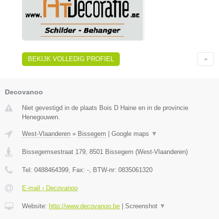
BEKIJK VOLLEDIG PROFIEL
Decovanoo
Niet gevestigd in de plaats Bois D Haine en in de provincie
Henegouwen.
West-Vlaanderen
»
Bissegem
|
Google maps
▼
Bissegemsestraat 179
,
8501
Bissegem
(
West-Vlaanderen
)
Tel:
0488464399
, Fax:
-
, BTW-nr:
0835061320
E-mail › Decovanoo
Website:
http://www.decovanoo.be
|
Screenshot
▼