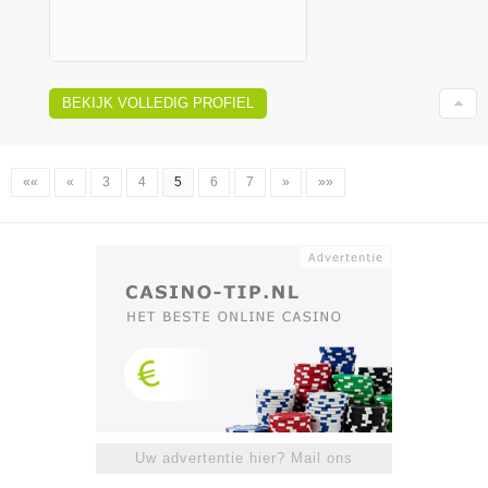
BEKIJK VOLLEDIG PROFIEL
««
«
3
4
5
6
7
»
»»
Uw advertentie hier? Mail ons