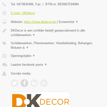
Tel:
0473835486
, Fax:
/
, BTW-nr:
BE0667534994
E-mail › DKDecor
Website:
https://www.dkdecor.be
|
Screenshot
▼
DKDecor is een schilder bedrijf gespecialiseerd in alle
schilderwerken
▼
Schilderwerken, Pleisterwerken, Vloerbekleding, Behangen,
Moluren &
▼
Openingstijden
▼
Laatste facebook posts
▼
Sociale media: