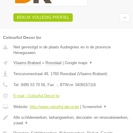
BEKIJK VOLLEDIG PROFIEL
Colourful Decor bv
Niet gevestigd in de plaats Audregnies en in de provincie
Henegouwen.
Vlaams-Brabant
»
Roosdaal
|
Google maps
▼
Tenzuivenestraat 49
,
1760
Roosdaal
(
Vlaams-Brabant
)
Tel:
0495 53 70 56
, Fax:
-
, BTW-nr:
0438157116
E-mail › Colourful Decor bv
Website:
http://www.colourful-decor.be
|
Screenshot
▼
Alle schilderwerken, behangwerken, decoratie- en renovatiewerken,
zowel
▼