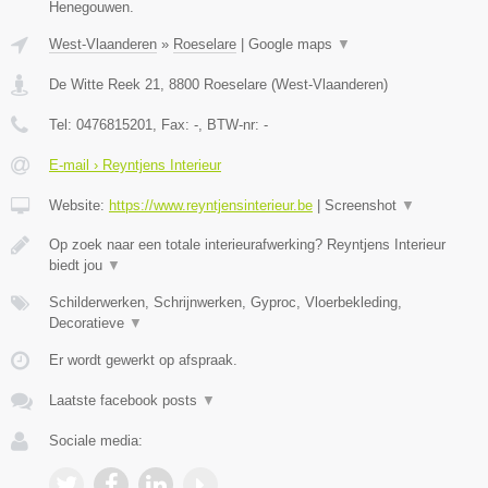
Henegouwen.
West-Vlaanderen
»
Roeselare
|
Google maps
▼
De Witte Reek 21
,
8800
Roeselare
(
West-Vlaanderen
)
Tel:
0476815201
, Fax:
-
, BTW-nr:
-
E-mail › Reyntjens Interieur
Website:
https://www.reyntjensinterieur.be
|
Screenshot
▼
Op zoek naar een totale interieurafwerking? Reyntjens Interieur
biedt jou
▼
Schilderwerken, Schrijnwerken, Gyproc, Vloerbekleding,
Decoratieve
▼
Er wordt gewerkt op afspraak.
Laatste facebook posts
▼
Sociale media: