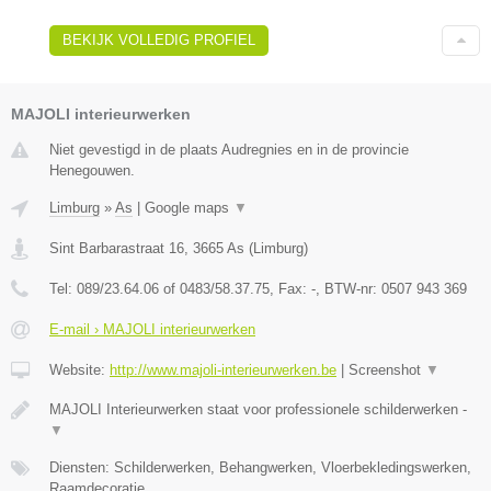
BEKIJK VOLLEDIG PROFIEL
MAJOLI interieurwerken
Niet gevestigd in de plaats Audregnies en in de provincie
Henegouwen.
Limburg
»
As
|
Google maps
▼
Sint Barbarastraat 16
,
3665
As
(
Limburg
)
Tel:
089/23.64.06 of 0483/58.37.75
, Fax:
-
, BTW-nr:
0507 943 369
E-mail › MAJOLI interieurwerken
Website:
http://www.majoli-interieurwerken.be
|
Screenshot
▼
MAJOLI Interieurwerken staat voor professionele schilderwerken -
▼
Diensten: Schilderwerken, Behangwerken, Vloerbekledingswerken,
Raamdecoratie