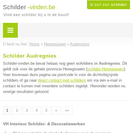
Ik ben een
schilder
Schilder
-vinden.be
Vind een schilder bij u in de buurt!
U bent nu hier:
Home
»
Henegouwen
»
Audregnies
Schilder Audregnies
Schilder-vinden.be bevat helaas nog geen
schilders in Audregnies
. Dit
geldt ook voor de gehele provincie Henegouwen (
schilder Henegouwen
).
Voer bovenaan deze pagina uw postcode in voor de dichtstbijzijnde
schilders of ga naar
direct contact met schilders
om via één e-mail in
contact te komen met meerdere schilders tegelijk. Hieronder worden nu
overige resultaten getoond.
1
2
3
4
5
»
»»
VH Interieur Schilder- & Decoratiewerken