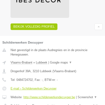
BEKIJK VOLLEDIG PROFIEL
Schilderwerken Decuyper
Niet gevestigd in de plaats Audregnies en in de provincie
Henegouwen.
Vlaams-Brabant
»
Lubbeek
|
Google maps
▼
Drogenhof 39A
,
3210
Lubbeek
(
Vlaams-Brabant
)
Tel:
0484724702
, Fax:
-
, BTW-nr:
-
E-mail › Schilderwerken Decuyper
Website:
http://www.schilderwerkendecuyper.be
|
Screenshot
▼