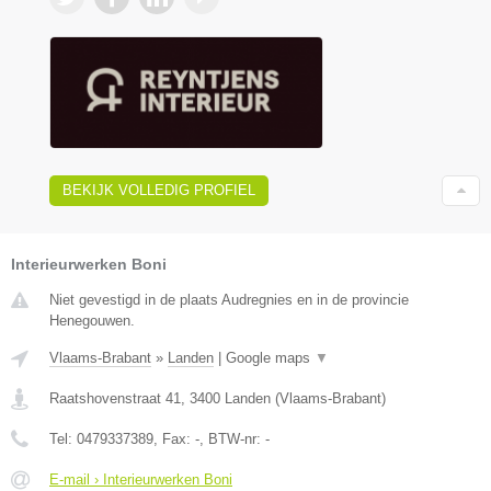
BEKIJK VOLLEDIG PROFIEL
Interieurwerken Boni
Niet gevestigd in de plaats Audregnies en in de provincie
Henegouwen.
Vlaams-Brabant
»
Landen
|
Google maps
▼
Raatshovenstraat 41
,
3400
Landen
(
Vlaams-Brabant
)
Tel:
0479337389
, Fax:
-
, BTW-nr:
-
E-mail › Interieurwerken Boni