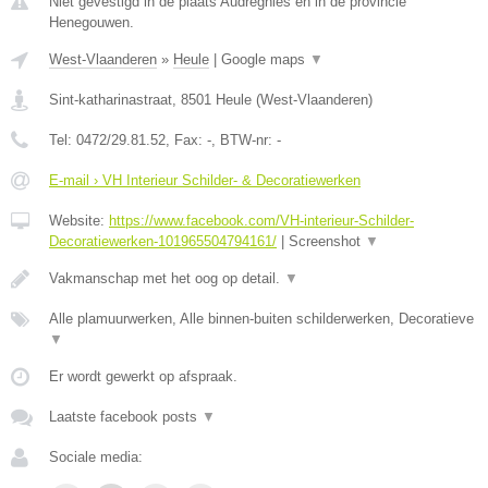
Niet gevestigd in de plaats Audregnies en in de provincie
Henegouwen.
West-Vlaanderen
»
Heule
|
Google maps
▼
Sint-katharinastraat
,
8501
Heule
(
West-Vlaanderen
)
Tel:
0472/29.81.52
, Fax:
-
, BTW-nr:
-
E-mail › VH Interieur Schilder- & Decoratiewerken
Website:
https://www.facebook.com/VH-interieur-Schilder-
Decoratiewerken-101965504794161/
|
Screenshot
▼
Vakmanschap met het oog op detail.
▼
Alle plamuurwerken, Alle binnen-buiten schilderwerken, Decoratieve
▼
Er wordt gewerkt op afspraak.
Laatste facebook posts
▼
Sociale media: