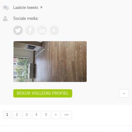
Laatste tweets
▼
Sociale media:
BEKIJK VOLLEDIG PROFIEL
1
2
3
4
5
»
»»