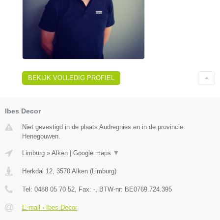
BEKIJK VOLLEDIG PROFIEL
Ibes Decor
Niet gevestigd in de plaats Audregnies en in de provincie
Henegouwen.
Limburg
»
Alken
|
Google maps
▼
Herkdal 12
,
3570
Alken
(
Limburg
)
Tel:
0488 05 70 52
, Fax:
-
, BTW-nr:
BE0769.724.395
E-mail › Ibes Decor