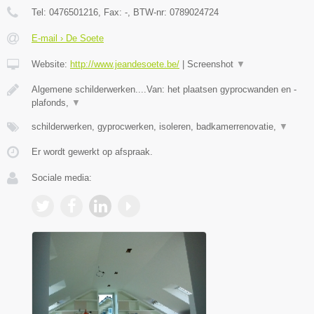
Tel:
0476501216
, Fax:
-
, BTW-nr:
0789024724
E-mail › De Soete
Website:
http://www.jeandesoete.be/
|
Screenshot
▼
Algemene schilderwerken....Van: het plaatsen gyprocwanden en -
plafonds,
▼
schilderwerken, gyprocwerken, isoleren, badkamerrenovatie,
▼
Er wordt gewerkt op afspraak.
Sociale media: