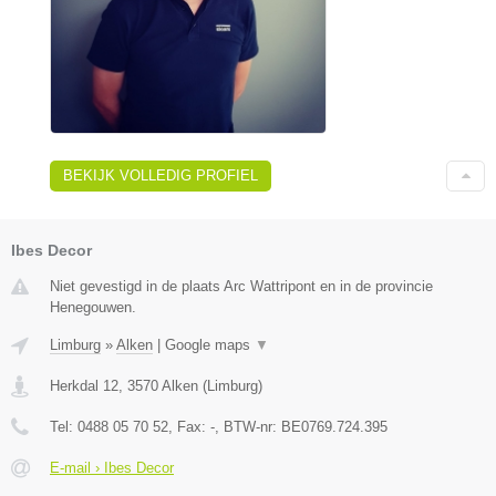
BEKIJK VOLLEDIG PROFIEL
Ibes Decor
Niet gevestigd in de plaats Arc Wattripont en in de provincie
Henegouwen.
Limburg
»
Alken
|
Google maps
▼
Herkdal 12
,
3570
Alken
(
Limburg
)
Tel:
0488 05 70 52
, Fax:
-
, BTW-nr:
BE0769.724.395
E-mail › Ibes Decor