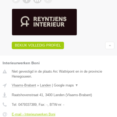
BEKIJK VOLLEDIG PROFIEL
Interieurwerken Boni
Niet gevestigd in de plaats Arc Wattripont en in de provincie
Henegouwen.
Vlaams-Brabant
»
Landen
|
Google maps
▼
Raatshovenstraat 41
,
3400
Landen
(
Vlaams-Brabant
)
Tel:
0479337389
, Fax:
-
, BTW-nr:
-
E-mail › Interieurwerken Boni