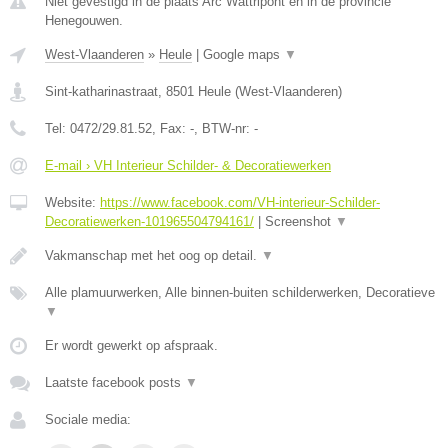
Niet gevestigd in de plaats Arc Wattripont en in de provincie
Henegouwen.
West-Vlaanderen
»
Heule
|
Google maps
▼
Sint-katharinastraat
,
8501
Heule
(
West-Vlaanderen
)
Tel:
0472/29.81.52
, Fax:
-
, BTW-nr:
-
E-mail › VH Interieur Schilder- & Decoratiewerken
Website:
https://www.facebook.com/VH-interieur-Schilder-
Decoratiewerken-101965504794161/
|
Screenshot
▼
Vakmanschap met het oog op detail.
▼
Alle plamuurwerken, Alle binnen-buiten schilderwerken, Decoratieve
▼
Er wordt gewerkt op afspraak.
Laatste facebook posts
▼
Sociale media: