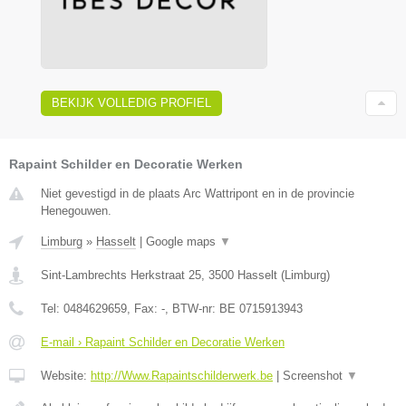
BEKIJK VOLLEDIG PROFIEL
Rapaint Schilder en Decoratie Werken
Niet gevestigd in de plaats Arc Wattripont en in de provincie
Henegouwen.
Limburg
»
Hasselt
|
Google maps
▼
Sint-Lambrechts Herkstraat 25
,
3500
Hasselt
(
Limburg
)
Tel:
0484629659
, Fax:
-
, BTW-nr:
BE 0715913943
E-mail › Rapaint Schilder en Decoratie Werken
Website:
http://Www.Rapaintschilderwerk.be
|
Screenshot
▼