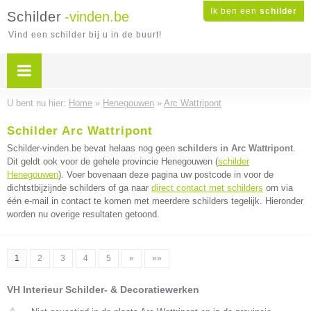
Ik ben een
schilder
Schilder
-vinden.be
Vind een schilder bij u in de buurt!
U bent nu hier:
Home
»
Henegouwen
»
Arc Wattripont
Schilder Arc Wattripont
Schilder-vinden.be bevat helaas nog geen
schilders in Arc Wattripont
.
Dit geldt ook voor de gehele provincie Henegouwen (
schilder
Henegouwen
). Voer bovenaan deze pagina uw postcode in voor de
dichtstbijzijnde schilders of ga naar
direct contact met schilders
om via
één e-mail in contact te komen met meerdere schilders tegelijk. Hieronder
worden nu overige resultaten getoond.
1
2
3
4
5
»
»»
VH Interieur Schilder- & Decoratiewerken