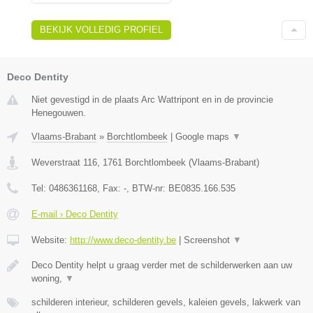
BEKIJK VOLLEDIG PROFIEL
Deco Dentity
Niet gevestigd in de plaats Arc Wattripont en in de provincie
Henegouwen.
Vlaams-Brabant
»
Borchtlombeek
|
Google maps
▼
Weverstraat 116
,
1761
Borchtlombeek
(
Vlaams-Brabant
)
Tel:
0486361168
, Fax:
-
, BTW-nr:
BE0835.166.535
E-mail › Deco Dentity
Website:
http://www.deco-dentity.be
|
Screenshot
▼
Deco Dentity helpt u graag verder met de schilderwerken aan uw
woning,
▼
schilderen interieur, schilderen gevels, kaleien gevels, lakwerk van