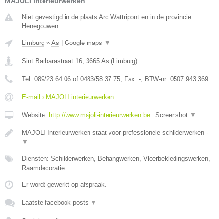
MAJOLI interieurwerken
Niet gevestigd in de plaats Arc Wattripont en in de provincie
Henegouwen.
Limburg
»
As
|
Google maps
▼
Sint Barbarastraat 16
,
3665
As
(
Limburg
)
Tel:
089/23.64.06 of 0483/58.37.75
, Fax:
-
, BTW-nr:
0507 943 369
E-mail › MAJOLI interieurwerken
Website:
http://www.majoli-interieurwerken.be
|
Screenshot
▼
MAJOLI Interieurwerken staat voor professionele schilderwerken -
▼
Diensten: Schilderwerken, Behangwerken, Vloerbekledingswerken,
Raamdecoratie
Er wordt gewerkt op afspraak.
Laatste facebook posts
▼