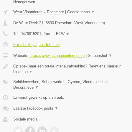
Henegouwen.
West-Vlaanderen
»
Roeselare
|
Google maps
▼
De Witte Reek 21
,
8800
Roeselare
(
West-Vlaanderen
)
Tel:
0476815201
, Fax:
-
, BTW-nr:
-
E-mail › Reyntjens Interieur
Website:
https://www.reyntjensinterieur.be
|
Screenshot
▼
Op zoek naar een totale interieurafwerking? Reyntjens Interieur
biedt jou
▼
Schilderwerken, Schrijnwerken, Gyproc, Vloerbekleding,
Decoratieve
▼
Er wordt gewerkt op afspraak.
Laatste facebook posts
▼
Sociale media: