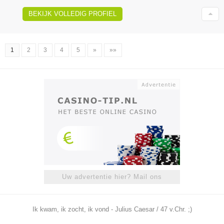
BEKIJK VOLLEDIG PROFIEL
1
2
3
4
5
»
»»
Uw advertentie hier? Mail ons
Ik kwam, ik zocht, ik vond - Julius Caesar / 47 v.Chr. ;)