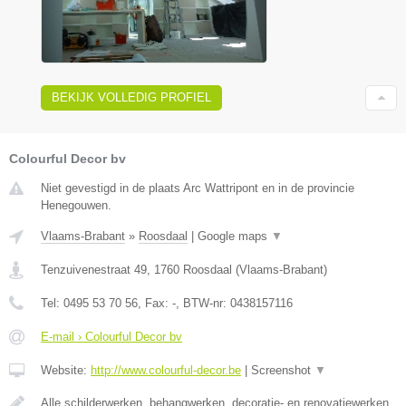
BEKIJK VOLLEDIG PROFIEL
Colourful Decor bv
Niet gevestigd in de plaats Arc Wattripont en in de provincie
Henegouwen.
Vlaams-Brabant
»
Roosdaal
|
Google maps
▼
Tenzuivenestraat 49
,
1760
Roosdaal
(
Vlaams-Brabant
)
Tel:
0495 53 70 56
, Fax:
-
, BTW-nr:
0438157116
E-mail › Colourful Decor bv
Website:
http://www.colourful-decor.be
|
Screenshot
▼
Alle schilderwerken, behangwerken, decoratie- en renovatiewerken,