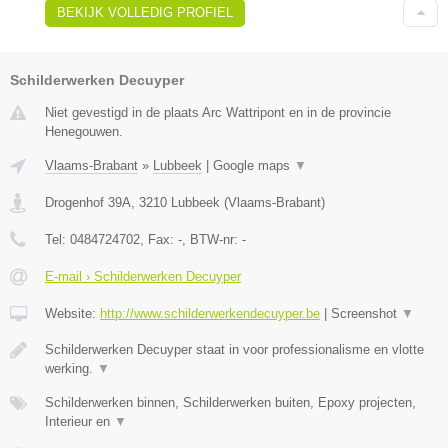
BEKIJK VOLLEDIG PROFIEL
Schilderwerken Decuyper
Niet gevestigd in de plaats Arc Wattripont en in de provincie
Henegouwen.
Vlaams-Brabant
»
Lubbeek
|
Google maps
▼
Drogenhof 39A
,
3210
Lubbeek
(
Vlaams-Brabant
)
Tel:
0484724702
, Fax:
-
, BTW-nr:
-
E-mail › Schilderwerken Decuyper
Website:
http://www.schilderwerkendecuyper.be
|
Screenshot
▼
Schilderwerken Decuyper staat in voor professionalisme en vlotte
werking.
▼
Schilderwerken binnen, Schilderwerken buiten, Epoxy projecten,
Interieur en
▼