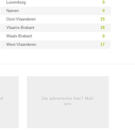
Luxemburg
0
Namen
0
Oost-Vlaanderen
15
Vlaams-Brabant
18
Waals-Brabant
0
West-Vlaanderen
17
il
Uw advertentie hier? Mail
ons