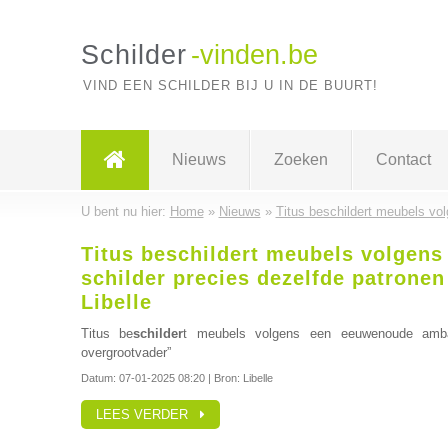
Schilder
-vinden.be
VIND EEN SCHILDER BIJ U IN DE BUURT!
Nieuws
Zoeken
Contact
U bent nu hier:
Home
»
Nieuws
»
Titus beschildert meubels vol
Titus beschildert meubels volgen
schilder precies dezelfde patronen
Libelle
Titus be
schilder
t meubels volgens een eeuwenoude amb
overgrootvader”
Datum:
07-01-2025 08:20
| Bron: Libelle
LEES VERDER