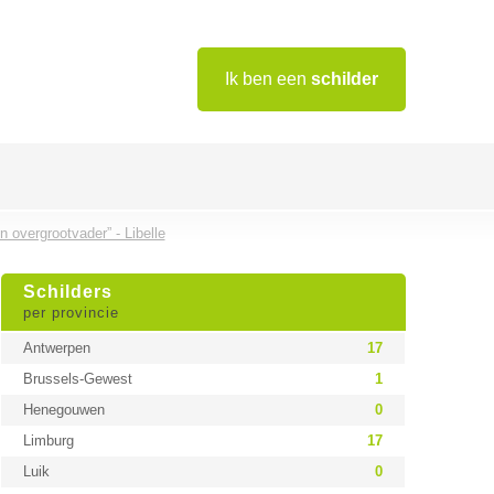
Ik ben een
schilder
 overgrootvader” - Libelle
Schilders
per provincie
Antwerpen
17
Brussels-Gewest
1
Henegouwen
0
Limburg
17
Luik
0