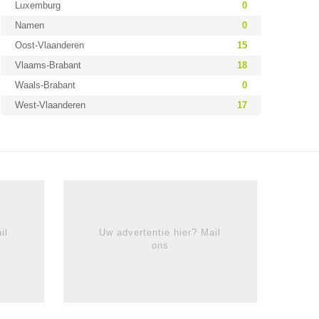
Luxemburg
0
Namen
0
Oost-Vlaanderen
15
Vlaams-Brabant
18
Waals-Brabant
0
West-Vlaanderen
17
il
Uw advertentie hier? Mail
ons