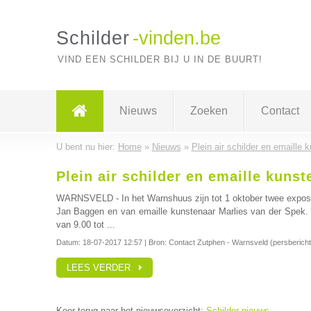
Schilder
-vinden.be
VIND EEN SCHILDER BIJ U IN DE BUURT!
Nieuws
Zoeken
Contact
U bent nu hier:
Home
»
Nieuws
»
Plein air schilder en emaille
Plein air schilder en emaille kun
WARNSVELD - In het Warnshuus zijn tot 1 oktober twee expositi
Jan Baggen en van emaille kunstenaar Marlies van der Spek. D
van 9.00 tot ...
Datum:
18-07-2017 12:57
| Bron: Contact Zutphen - Warnsveld (persbericht
LEES VERDER
Keer terug naar het nieuwsoverzicht:
Schilder nieuws