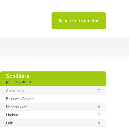
Ik ben een
schilder
Schilders
per provincie
Antwerpen
17
Brussels-Gewest
1
Henegouwen
0
Limburg
17
Luik
0