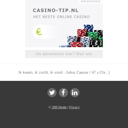
Uw advertentie hier? Mail ons
Ik kwam, ik zocht, ik vond - Julius Caesar / 47 v.Chr. ;)
©
JBB Media
|
Privacy