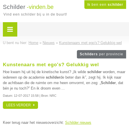
Ik ben een
schilder
Schilder
-vinden.be
Vind een schilder bij u in de buurt!
U bent nu hier:
Home
»
Nieuws
»
Kunstenaars met ego's? Gelukkig wel
Schilders
per provincie
Kunstenaars met ego's? Gelukkig wel
Hoe kwam hij uit bij de kinetische kunst? „Ik wilde
schilder
worden, maar
iedereen op de academie
schilder
de beter dan ik”, zegt hij. Ik kijk naar
de achtbaan die de ruimte om me heen omvormt, en zeg: „
Schilder
, dat
bén je nu toch?” En ik droom even ...
Datum:
12-07-2017 15:58
| Bron: NRC
LEES VERDER
Keer terug naar het nieuwsoverzicht:
Schilder nieuws