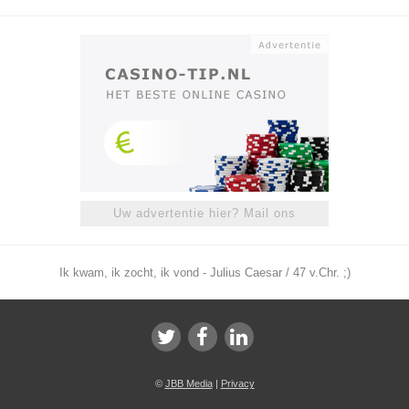
Uw advertentie hier? Mail ons
Ik kwam, ik zocht, ik vond - Julius Caesar / 47 v.Chr. ;)
©
JBB Media
|
Privacy