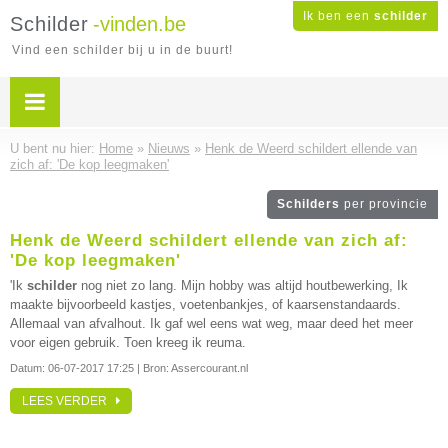
Ik ben een
schilder
Schilder
-vinden.be
Vind een schilder bij u in de buurt!
U bent nu hier:
Home
»
Nieuws
»
Henk de Weerd schildert ellende van
zich af: 'De kop leegmaken'
Schilders
per provincie
Henk de Weerd schildert ellende van zich af:
'De kop leegmaken'
'Ik
schilder
nog niet zo lang. Mijn hobby was altijd houtbewerking, Ik
maakte bijvoorbeeld kastjes, voetenbankjes, of kaarsenstandaards.
Allemaal van afvalhout. Ik gaf wel eens wat weg, maar deed het meer
voor eigen gebruik. Toen kreeg ik reuma.
Datum:
06-07-2017 17:25
| Bron: Assercourant.nl
LEES VERDER