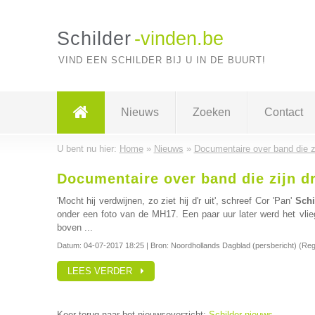
Schilder
-vinden.be
VIND EEN SCHILDER BIJ U IN DE BUURT!
Nieuws
Zoeken
Contact
U bent nu hier:
Home
»
Nieuws
»
Documentaire over band die z
Documentaire over band die zijn d
'Mocht hij verdwijnen, zo ziet hij d'r uit', schreef Cor 'Pan'
Schi
onder een foto van de MH17. Een paar uur later werd het vli
boven ...
Datum:
04-07-2017 18:25
| Bron: Noordhollands Dagblad (persbericht) (Regi
LEES VERDER
Keer terug naar het nieuwsoverzicht:
Schilder nieuws