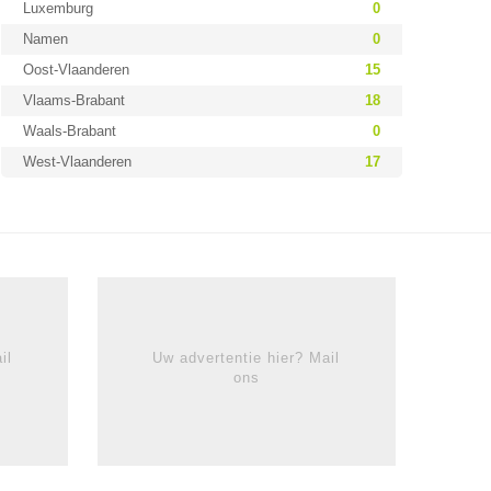
Luxemburg
0
Namen
0
Oost-Vlaanderen
15
Vlaams-Brabant
18
Waals-Brabant
0
West-Vlaanderen
17
il
Uw advertentie hier? Mail
ons