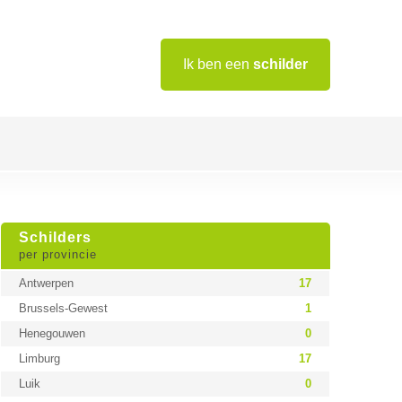
Ik ben een
schilder
Schilders
per provincie
Antwerpen
17
Brussels-Gewest
1
Henegouwen
0
Limburg
17
Luik
0