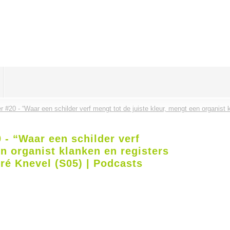
r #20 - “Waar een schilder verf mengt tot de juiste kleur, mengt een organist 
 - “Waar een schilder verf
en organist klanken en registers
dré Knevel (S05) | Podcasts