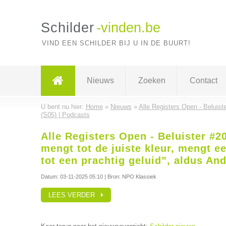
Schilder
-vinden.be
VIND EEN SCHILDER BIJ U IN DE BUURT!
Nieuws
Zoeken
Contact
U bent nu hier:
Home
»
Nieuws
»
Alle Registers Open - Beluiste
(S05) | Podcasts
Alle Registers Open - Beluister #20
mengt tot de juiste kleur, mengt e
tot een prachtig geluid”, aldus An
Datum:
03-11-2025 05:10
| Bron: NPO Klassiek
LEES VERDER