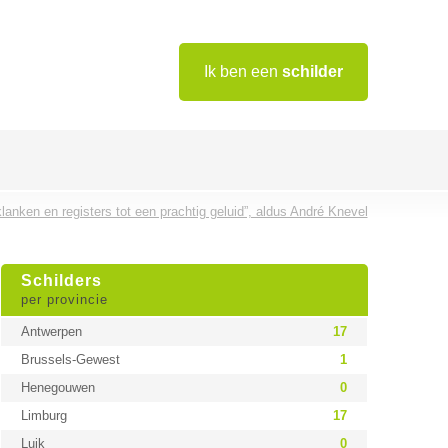
Ik ben een
schilder
klanken en registers tot een prachtig geluid”, aldus André Knevel
Schilders
per provincie
Antwerpen
17
Brussels-Gewest
1
Henegouwen
0
Limburg
17
Luik
0