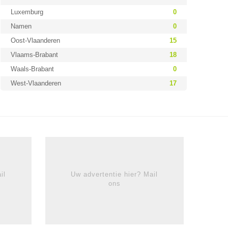
Luxemburg
0
Namen
0
Oost-Vlaanderen
15
Vlaams-Brabant
18
Waals-Brabant
0
West-Vlaanderen
17
il
Uw advertentie hier? Mail
ons