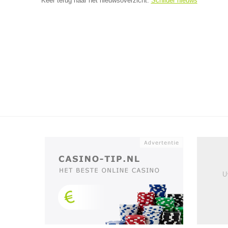
Keer terug naar het nieuwsoverzicht:
Schilder nieuws
U