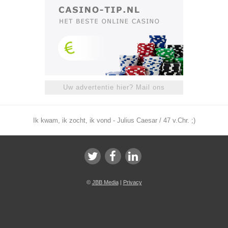
Uw advertentie hier? Mail ons
Ik kwam, ik zocht, ik vond - Julius Caesar / 47 v.Chr. ;)
©
JBB Media
|
Privacy