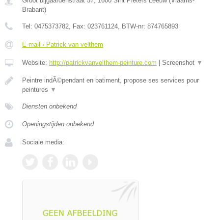
Groot bijgaardenstraat 57
,
1600
Sint Pieters Leeuw
(
Vlaams-
Brabant
)
Tel:
0475373782
, Fax:
023761124
, BTW-nr:
874765893
E-mail › Patrick van velthem
Website:
http://patrickvanvelthem-peinture.com
|
Screenshot
▼
Peintre indÃ©pendant en batiment, propose ses services pour
peintures
▼
Diensten onbekend
Openingstijden onbekend
Sociale media: