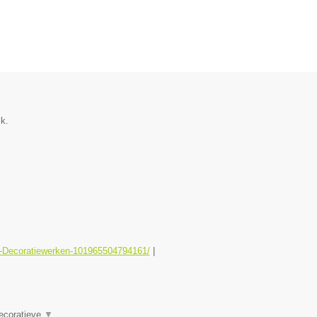
k.
er-Decoratiewerken-101965504794161/
|
Decoratieve
▼