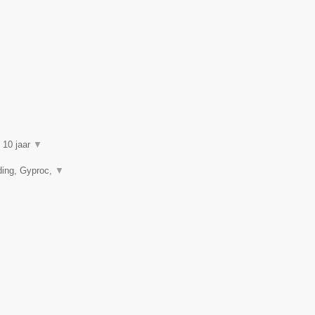
n 10 jaar
▼
ding, Gyproc,
▼