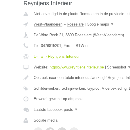
Reyntjens Interieur
Niet gevestigd in de plaats Romsee en in de provincie Lui
West-Vlaanderen
»
Roeselare
|
Google maps
▼
De Witte Reek 21
,
8800
Roeselare
(
West-Vlaanderen
)
Tel:
0476815201
, Fax:
-
, BTW-nr:
-
E-mail › Reyntjens Interieur
Website:
https://www.reyntjensinterieur.be
|
Screenshot
Op zoek naar een totale interieurafwerking? Reyntjens Int
Schilderwerken, Schrijnwerken, Gyproc, Vloerbekleding,
Er wordt gewerkt op afspraak.
Laatste facebook posts
▼
Sociale media: