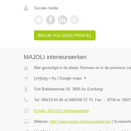
Sociale media:
BEKIJK VOLLEDIG PROFIEL
MAJOLI interieurwerken
Niet gevestigd in de plaats Romsee en in de provincie Lui
Limburg
»
As
|
Google maps
▼
Sint Barbarastraat 16
,
3665
As
(
Limburg
)
Tel:
089/23.64.06 of 0483/58.37.75
, Fax:
-
, BTW-nr:
0507
E-mail › MAJOLI interieurwerken
Website:
http://www.majoli-interieurwerken.be
|
Screensh