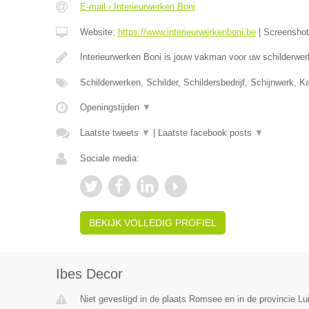
E-mail › Interieurwerken Boni
Website:
https://www.interieurwerkenboni.be
|
Screensho
Interieurwerken Boni is jouw vakman voor uw schilderwer
Schilderwerken, Schilder, Schildersbedrijf, Schijnwerk, 
Openingstijden
▼
Laatste tweets
▼
|
Laatste facebook posts
▼
Sociale media:
BEKIJK VOLLEDIG PROFIEL
Ibes Decor
Niet gevestigd in de plaats Romsee en in de provincie Lui