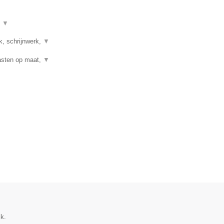
t
▼
k, schrijnwerk,
▼
Kasten op maat,
▼
k.