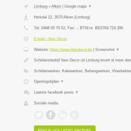
Limburg
»
Alken
|
Google maps
▼
Herkdal 12
,
3570
Alken
(
Limburg
)
Tel:
0488 05 70 52
, Fax:
-
, BTW-nr:
BE0769.724.395
E-mail › Ibes Decor
Website:
https://www.ibesdecor.be
|
Screenshot
▼
Schildersbedrijf Ibes Decor uit Limburg levert al meer da
Schilderwerken, Kaleiwerken, Behangwerken, Vloerbekle
Openingstijden
▼
Laatste facebook posts
▼
Sociale media:
BEKIJK VOLLEDIG PROFIEL