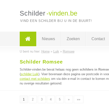
Schilder
-vinden.be
VIND EEN SCHILDER BIJ U IN DE BUURT!
Nieuws
Zoeken
Contact
U bent nu hier:
Home
»
Luik
»
Romsee
Schilder Romsee
Schilder-vinden.be bevat helaas nog geen
schilders in Romse
(
schilder Luik
). Voer bovenaan deze pagina uw postcode in voor 
contact met schilders
om via één e-mail in contact te komen me
nu overige resultaten getoond.
1
2
3
4
5
»
»»