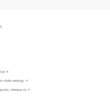
k.
shot
▼
en vlotte werking.
▼
ecten, Interieur en
▼