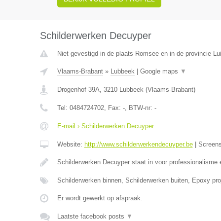
Schilderwerken Decuyper
Niet gevestigd in de plaats Romsee en in de provincie Lui
Vlaams-Brabant
»
Lubbeek
|
Google maps
▼
Drogenhof 39A
,
3210
Lubbeek
(
Vlaams-Brabant
)
Tel:
0484724702
, Fax:
-
, BTW-nr:
-
E-mail › Schilderwerken Decuyper
Website:
http://www.schilderwerkendecuyper.be
|
Screen
Schilderwerken Decuyper staat in voor professionalisme 
Schilderwerken binnen, Schilderwerken buiten, Epoxy proj
Er wordt gewerkt op afspraak.
Laatste facebook posts
▼