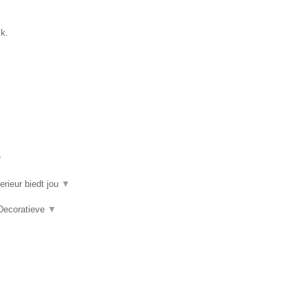
k.
▼
erieur biedt jou
▼
 Decoratieve
▼