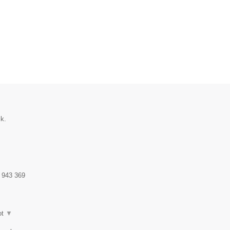
k.
 943 369
ot
▼