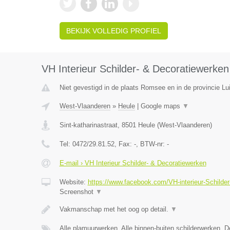
BEKIJK VOLLEDIG PROFIEL
VH Interieur Schilder- & Decoratiewerken
Niet gevestigd in de plaats Romsee en in de provincie Lui
West-Vlaanderen
»
Heule
|
Google maps
▼
Sint-katharinastraat
,
8501
Heule
(
West-Vlaanderen
)
Tel:
0472/29.81.52
, Fax:
-
, BTW-nr:
-
E-mail › VH Interieur Schilder- & Decoratiewerken
Website:
https://www.facebook.com/VH-interieur-Schild
Screenshot
▼
Vakmanschap met het oog op detail.
▼
Alle plamuurwerken, Alle binnen-buiten schilderwerken, 