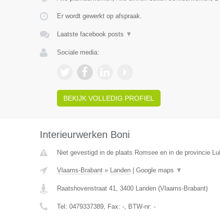
Er wordt gewerkt op afspraak.
Laatste facebook posts
▼
Sociale media:
BEKIJK VOLLEDIG PROFIEL
Interieurwerken Boni
Niet gevestigd in de plaats Romsee en in de provincie Lui
Vlaams-Brabant
»
Landen
|
Google maps
▼
Raatshovenstraat 41
,
3400
Landen
(
Vlaams-Brabant
)
Tel:
0479337389
, Fax:
-
, BTW-nr:
-